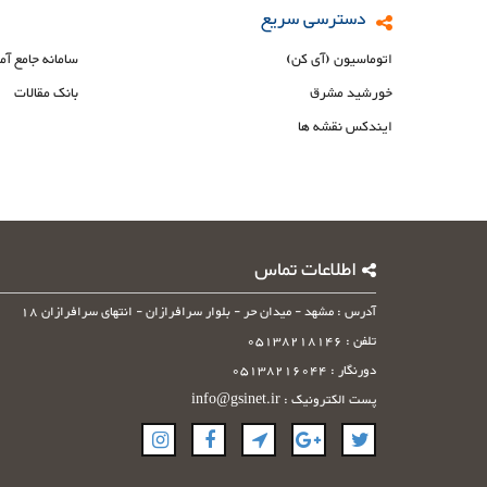
دسترسی سریع
اتوماسیون (آی کن)
سامانه جامع آم
خورشید مشرق
بانک مقالات
ایندکس نقشه ها
اطلاعات تماس
آدرس : مشهد - میدان حر - بلوار سرافرازان - انتهای سرافرازان 18
تلفن : 05138218146
دورنگار : 05138216044
پست الکترونیک : info@gsinet.ir