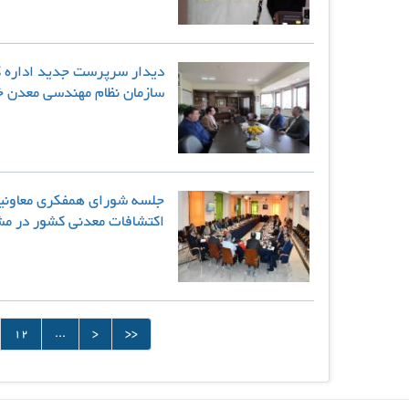
دیدار سرپرست جدید اداره ک
سازمان نظام مهندسی معدن 
جلسه شورای همفکری معاونین
اکتشافات معدنی کشور در م
12
...
>
>>