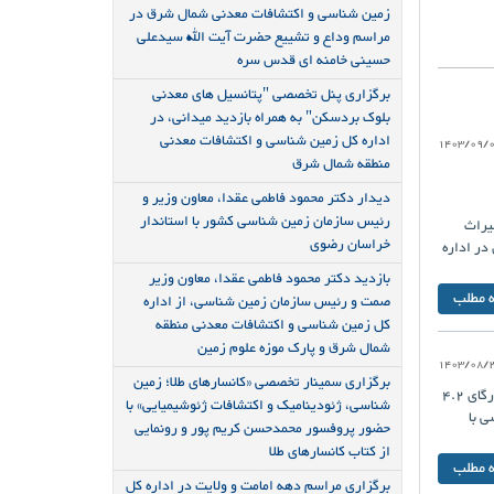
زمین شناسی و اکتشافات معدنی شمال شرق در
مراسم وداع و تشییع حضرت آیت الله سیدعلی
حسینی خامنه ای قدس سره
برگزاری پنل تخصصی "پتانسیل های معدنی
بلوک بردسکن" به همراه بازدید میدانی، در
اداره کل زمین شناسی و اکتشافات معدنی
1403/09/
منطقه شمال شرق
دیدار دکتر محمود فاطمی عقدا، معاون وزیر و
رئیس سازمان زمین شناسی کشور با استاندار
یراث
خراسان رضوی
ر اداره
بازدید دکتر محمود فاطمی عقدا، معاون وزیر
ه مطلب
صمت و رئیس سازمان زمین شناسی، از اداره
کل زمین شناسی و اکتشافات معدنی منطقه
شمال شرق و پارک موزه علوم زمین
1403/08/
برگزاری سمینار تخصصی «کانسارهای طلا؛ زمین
در ساعت 5:25:31 (به وقت محلی- تهران) ، روز پنجشنبه مورخ 24 آبانماه 1403 شمسی -2024/11/14- زمین لرزه ای با بزرگای 4.2
شناسی، ژئودینامیک و اکتشافات ژئوشیمیایی» با
پس لرزه دیگر در روز جمعه مورخ 25 آبانماه 1403 شمسی با
حضور پروفسور محمدحسن کریم پور و رونمایی
از کتاب کانسارهای طلا
ه مطلب
برگزاری مراسم دهه امامت و ولایت در اداره کل