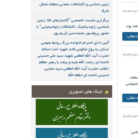
زمین شناسی و اکتشافات معدنی منطقه شمال
شرق
1403/08/
برگزاری نشست تخصصی "کانسارهای طلا، زمین
هد بود.
شناسی، ژئودینامیک، اکتشافات ژئوشیمیایی" با
حضور پروفسور محمدحسن کریم پور
ه مطلب
آئین ادای احترام خانواده بزرگ روابط عمومی
استان به روح ملکوتی قائد شهید امت اسلام
1403/08/
حضرت آیت الله العظمی شهید سید علی حسینی
خامنه ای رحمت الله علیه و بیعت با رهبر معظم
انقلاب حضرت آیت الله العظمی سید مجتبی
حسینی خامنه ای حفظه الله
نطقه
 خصوصی
لینک های تصویری
ه مطلب
1403/08/
لمی