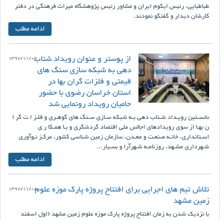
طباطبایی، رئیس ایکوم ایران و مشاور رئیس پژوهشگاه میراث فرهنگی در دفتر
کارشان دیدار و گفتگو نمودند.
ادامه مطلب
از پوستر و عنوان رویداد شتاب
1397/11/09
دهی به شبکه سازی سنگ های
قیمتی و فلزات گران بها در
استان خراسان رضوی با حضور
حامیان رویداد رونمایی شد
نخسـتین رویـداد شـتاب دهى بـه شبکه سـازى سـنگ هاى گوهـرى و فلـز ا ت گر ا
ن بهـا از سوی رویدادهای اجالس ملی اقتصاد گردشگری و بـا همـکا ر ى
اسـتاندارى، خانـه صنعـت و معـدن، سازمان زمین شناسی کشور، مرکـز نـوآورى
شـهردارى مشـهد، روزنامـه شـهرآرا و بسـیار...
ادامه مطلب
تلاش تیم های اجرایی برای افتتاح پروژه پارک موزه علوم
1397/11/08
زمین مشهد
با نزدیک شدن به زمان افتتاح پروژه پارک موزه علوم زمین مشهد (اول اسفند