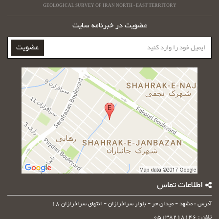
GEOLOGICAL SURVEY OF IRAN NORTH - EAST TERRITORY
عضویت در خبرنامه سایت
ایمیل
عضویت
خود
را
وارد
کنید
اطلاعات تماس
آدرس : مشهد - میدان حر - بلوار سرافرازان - انتهای سرافرازان 18
تلفن : 05138218146