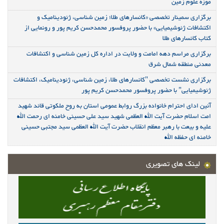
موزه علوم زمین
برگزاری سمینار تخصصی «کانسارهای طلا؛ زمین شناسی، ژئودینامیک و
اکتشافات ژئوشیمیایی» با حضور پروفسور محمدحسن کریم پور و رونمایی از
کتاب کانسارهای طلا
برگزاری مراسم دهه امامت و ولایت در اداره کل زمین شناسی و اکتشافات
معدنی منطقه شمال شرق
برگزاری نشست تخصصی "کانسارهای طلا، زمین شناسی، ژئودینامیک، اکتشافات
ژئوشیمیایی" با حضور پروفسور محمدحسن کریم پور
آئین ادای احترام خانواده بزرگ روابط عمومی استان به روح ملکوتی قائد شهید
امت اسلام حضرت آیت الله العظمی شهید سید علی حسینی خامنه ای رحمت الله
علیه و بیعت با رهبر معظم انقلاب حضرت آیت الله العظمی سید مجتبی حسینی
خامنه ای حفظه الله
لینک های تصویری