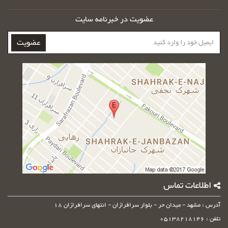
عضویت در خبرنامه سایت
ایمیل
عضویت
خود
را
وارد
کنید
اطلاعات تماس
آدرس : مشهد - میدان حر - بلوار سرافرازان - انتهای سرافرازان 18
تلفن : 05138218146