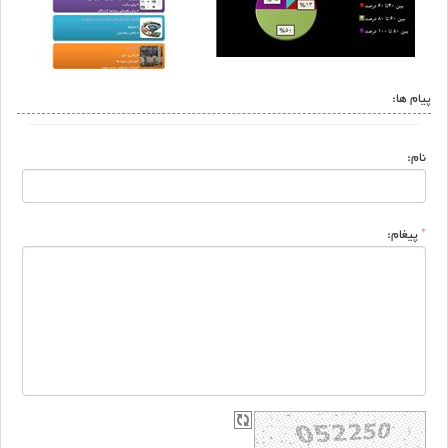
پیام ها:
نام:
*
پیغام: