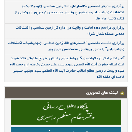
برگزاری سمینار تخصصی «کانسارهای طلا؛ زمین شناسی، ژئودینامیک و
اکتشافات ژئوشیمیایی» با حضور پروفسور محمدحسن کریم پور و رونمایی از
کتاب کانسارهای طلا
برگزاری مراسم دهه امامت و ولایت در اداره کل زمین شناسی و اکتشافات
معدنی منطقه شمال شرق
برگزاری نشست تخصصی "کانسارهای طلا، زمین شناسی، ژئودینامیک، اکتشافات
ژئوشیمیایی" با حضور پروفسور محمدحسن کریم پور
آئین ادای احترام خانواده بزرگ روابط عمومی استان به روح ملکوتی قائد شهید
امت اسلام حضرت آیت الله العظمی شهید سید علی حسینی خامنه ای رحمت الله
علیه و بیعت با رهبر معظم انقلاب حضرت آیت الله العظمی سید مجتبی حسینی
خامنه ای حفظه الله
لینک های تصویری