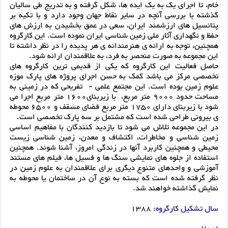
خام، تا اجرای یک به یک ایده ها،‌ شکل گرفته و به تدریج طی سالیان
گذشته با بررسی آنچه در سایر نقاط جهان وجود دارد و با تکیه بر
پتانسیل های ارزشمند ایران،‌ سعی در عمق بخشیدن به ارزش های
حفظ و نگهداری آثار ملی زمین شناسی ایران نموده است. این کارگروه
همچنین، توجه به ارائه ی هنرمندانه ی هر پدیده را در نظر داشته تا
این مجموعه به صورت منحصر به فرد، به علاقمندان ارائه شود.
حاصل فعالیت این کارگروه که یکی از قدیمی ترین کارگروه های
تخصصی مرکز می باشد کمک به حسن اجرای پروژه های پارک موزه
علوم زمین بوده است. این مجتمع علمی - تفریحی که در زمینی به
مساحت حدود 9000 متر مربع، با زیربنای1600 متر مربع اجرا می
شود با زیربنای دارای 1750 متر مربع فضای مسقف و 6500 محوطه
ی بیرونی طراحی شده است که مشتمل بر سه پارک تخصصی است.
در این مجموعه تلاش می شود تا بازدید کنندگان با مفاهیم اساسی
زمین شناسی و مخاطرات، اکتشاف و معدن، زمین شناسی زیست
محیطی و همچنین کاربرد آنها در زندگی امروز،‌ آشنا شوند. همچنین
استفاده از جلوه های نمایشی سنگ ها و فسیل ها، فیلم های مستند
آموزشی و واحدهای متنوع دیگری برای علاقمندان به علوم زمین در
نظر گرفته شده است که بسته به نوع آن در ساختمان یا محوطه به
نمایش گذاشته خواهند شد.
سال تشکیل کارگروه:
1388