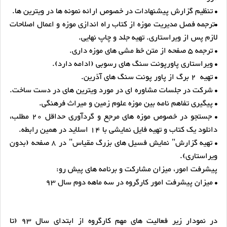
• تنظیم گزارش پیشنهادات در خصوص ارائه نمونه ها در ویترین ها.
•ترجمه فصل مدیریت موزه از کتاب راه اندازی موزه و اعمال اصلاحات
لازم پس از ویراستاری. تهیه جلد و چاپ نهایی.
• ترجمه 5 صفحه از متن خط مشی های موزه داری.
• ویراستاری پاورپونت سنگ های رسوبی (ادامه دارد).
• تهیه 2 برگ از پاور پونت سنگ های آذرین.
• شرکت در جلسات مشاوره ای در مورد ویترین های در دست ساخت.
• پیگیری تفاهم نامه بین موزه علوم زمین و میراث فرهنگی.
• جستجو در خصوص موزه های مرجع و گردآوری حداقل 20 مطلب،
دانلود یک کتاب و تهیه فایل نمایشی با 14 اسلاید در همین رابطه.
• تهیه گزارش" نمایش فسیل های بزرگ مقیاس" در 8 صفحه (بدون
ویراستاری).
پیشرفت امور، میزان مشارکت و برنامه های پیش رو:
• میزان پیشرفت امور کارگروه در سه ماهه دوم سال 93
در نمودار زیر فعالیت های مهم کارگروه از ابتدای سال 93 (تا