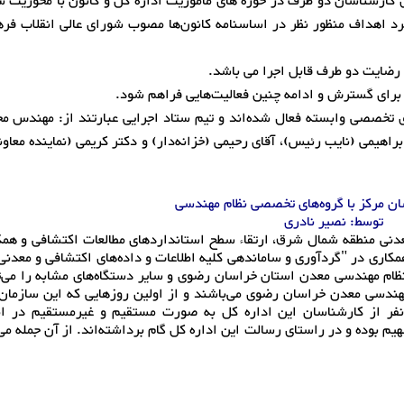
ای کارشناسان دو طرف در حوزه های ماموریت اداره کل و کانون با محوریت 
رد اهداف منظور نظر در اساسنامه کانون‌ها مصوب شورای عالی انقلاب فر
 رضایت دو طرف قابل اجرا می باشد.
 برای گسترش و ادامه چنین فعالیت‌هایی فراهم شود.
ی تخصصی وابسته فعال شده‌اند و تیم ستاد اجرایی عبارتند از: مهندس م
اهیمی (نایب رئیس)، آقای رحیمی (خزانه‌دار) و دکتر کریمی (نماینده معاو
ن مرکز با گروه‌های تخصصی نظام مهندسی
توسط: نصیر نادری‌
دنی منطقه شمال شرق، ارتقاء سطح استانداردهای مطالعات اکتشافی و همک
 همکاری در "گردآوری و ساماندهی کلیه اطلاعات و داده‌های اکتشافی و معدنی
 نظام مهندسی معدن استان خراسان رضوی و سایر دستگاه‌های مشابه را می‌ت
مهندسی معدن خراسان رضوی می‌باشند و از اولین روزهایی که این سازما
 همکاری‌های فنی و راهبردی داشته‌اند. تقریباً 13 نفر از کارشناسان این اداره کل به صورت مستقیم و غیرمستقیم 
 بوده و در راستای رسالت این اداره کل گام برداشته‌اند. از آن جمله می‌