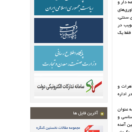
ه دار و
وری‌های
ی سنتی،
ویب در
 فقط یک
اهرات و
 ایران بود که با انحلال کانون فیروزه با نام جدید آغاز به کار نمود. اساسنامه این کانون نیز در پنجم آبان ماه 1395 در اداره
ه عنوان
آخرین فایل ها
ناسی و
 فعالیت چنین آمده
مجموعه مقالات نخستین کنگره