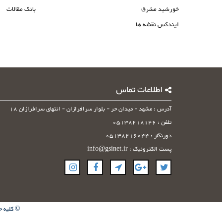
خورشید مشرق
بانک مقالات
ایندکس نقشه ها
اطلاعات تماس
آدرس : مشهد - میدان حر - بلوار سرافرازان - انتهای سرافرازان 18
تلفن : 05138218146
دورنگار : 05138216044
پست الکترونیک : info@gsinet.ir
© کلیه ح