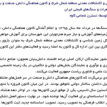
ی و اکتشافات معدنی منطقه شمال شرق و کانون هماهنگی دانش، صنعت و با
رات و سنگ‌های قیمتی ایران
وسط: نسترن شجاعی کاوه
با انتخاب مشهد به عنوان شهر جهانی صنایع دستی گوهرسنگ‌ها در مرداد ماه سال 1395 و اعلام آمادگی کانون 
زمینه‌های آموزشی و نیاز مبرم هنرجویان این شهرستان برای آموزش جواه
ه کل زمین شناسی و اکتشافات معدنی منطقه شمال شرق به عنوان بازوی 
ری بین این اداره کل و کانون به امضا رسید و فعالیت‌های دفتر این کانون
ضور نمایندگان ارکان اصلی چرخه اقتصاد دانش‌بنیان همچون؛ مجامع دان
اوری و نوآوری و نمایندگان بخش‌های دولتی و حاکمیتی در یک زمینه تخص
علمی و فناوری ریاست جمهوری فعالیت می‏‌کنند.
یدی برمی‌گردد که کانون‌های هماهنگی دانش و صنعت در سر فصل‌های مختل
لیل داشتن ساختار دولتی ناموفق بودند. در این میان کانون فیروزه با تدو
خستین سال تاسیس، یکی از موفق ترین کانون‌ها بود. در اواخر دهه هشتاد 
ا اساسنامه‌ای برای فعالیت آن‌ها نوشته شود. در نهایت دستورالعمل تشکی
 صنعت و بازار در سال 1393 در شورای انقلاب فرهنگی به تصویب رسید. تصویب اساسنامه جدید، ثبت کانون‌ه