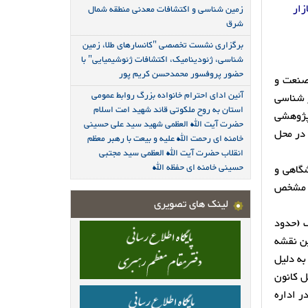
زار
زمین شناسی و اکتشافات معدنی منطقه شمال
شرق
برگزاری نشست تخصصی "کانسارهای طلا، زمین
شناسی، ژئودینامیک، اکتشافات ژئوشیمیایی" با
حضور پروفسور محمدحسن کریم پور
هماهنگی دانش، صنعت و
آئین ادای احترام خانواده بزرگ روابط عمومی
ر شناسی
استان به روح ملکوتی قائد شهید امت اسلام
پژوهشی
حضرت آیت الله العظمی شهید سید علی حسینی
 در محل
خامنه ای رحمت الله علیه و بیعت با رهبر معظم
انقلاب حضرت آیت الله العظمی سید مجتبی
حسینی خامنه ای حفظه الله
شگاهی و
صی مشخص
لینک های تصویری
ف (حدود
ین نقشه
به دلیل
ل کانون
ا در اداره