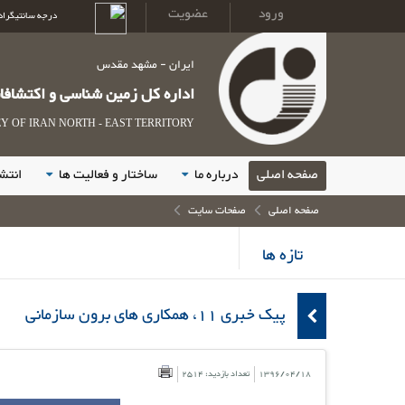
ورود
عضویت
درجه سانتیگراد
ایران - مشهد مقدس
اداره کل زمین شناسی و اکتشاف
 OF IRAN NORTH - EAST TERRITORY
صفحه اصلی
درباره ما
ساختار و فعالیت ها
انتش
صفحه اصلی
صفحات سایت
تازه ها
پیک خبری 11، همکاری های برون سازمانی
1396/04/18
تعداد بازدید: 2514