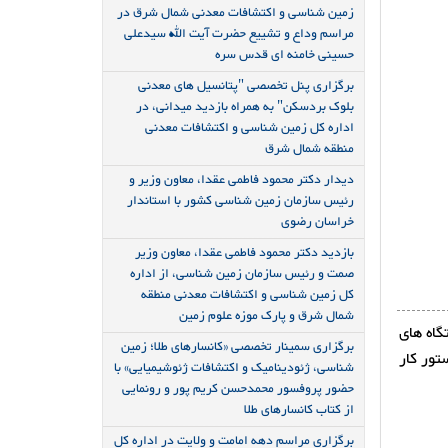
زمین شناسی و اکتشافات معدنی شمال شرق در
مراسم وداع و تشییع حضرت آیت الله سیدعلی
حسینی خامنه ای قدس سره
برگزاری پنل تخصصی "پتانسیل های معدنی
بلوک بردسکن" به همراه بازدید میدانی، در
اداره کل زمین شناسی و اکتشافات معدنی
منطقه شمال شرق
دیدار دکتر محمود فاطمی عقدا، معاون وزیر و
رئیس سازمان زمین شناسی کشور با استاندار
خراسان رضوی
بازدید دکتر محمود فاطمی عقدا، معاون وزیر
صمت و رئیس سازمان زمین شناسی، از اداره
کل زمین شناسی و اکتشافات معدنی منطقه
شمال شرق و پارک موزه علوم زمین
گاه های
برگزاری سمینار تخصصی «کانسارهای طلا؛ زمین
تور کار
شناسی، ژئودینامیک و اکتشافات ژئوشیمیایی» با
حضور پروفسور محمدحسن کریم پور و رونمایی
از کتاب کانسارهای طلا
برگزاری مراسم دهه امامت و ولایت در اداره کل