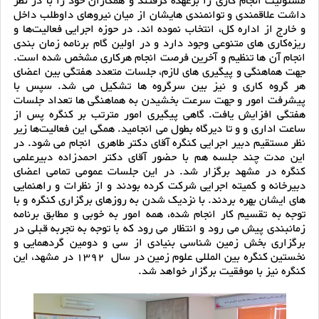
مسئولیت انجام کاری را برعهده گرفتند و همکاران خود را با در نظر
داشت علاقمندی و توانمندی هایشان از میان نیروهای داوطلب داخل
و خارج از اداره کل، انتخاب نموده اند. در حوزه اجرایی فعالیت‌ها و
ریزه‌کاری های متنوعی وجود دارد و در اولین گام برنامه زمان بندی
انجام آن ها تنظیم و آخرین فرصت انجام هرکاری مشخص شده است.
جهت هماهنگی و پیگیری های لازم، جلسات متعدد هفتگی بین اعضای
هر گروه کاری و نیز بین سرگروه ها تشکیل می شد. سپس با
پیشرفت امور و جهت سرعت بخشیدن به هماهنگی ها تعداد جلسات
هفتگی افزایش یافت. گاهی پیگیری امور مترتب بر کنگره پس از
ساعت اداری و و تا دیرگاه بطول می انجامید. همگی این فعالیت‌ها زیر
نظر مستقیم دبیر اجرایی کنگره آقای دکتر طاهری انجام می شود. در
این مدت چند جلسه هم با حضور آقای دکتر احمدزاده دبیرعلمی
کنگره در مشهد برگزار شد. در این جلسات عمومی تمامی اعضای
دبیرخانه و کمیته اجرایی شرکت کرده بودند و از نظرات و راهنمایی
های ایشان بهره بردند. با نزدیک شدن به روزهای برگزاری کنگره و با
توجه به تقسیم کار انجام شده، همه امور به خوبی و مطابق برنامه
زمانبندی پیش می رود و انتظار می رود که با توجه به تجربه قبلی در
برگزاری بخش زمین شناسی بنیادی از سی و دومین گردهمایی و
نخستین کنگره بین المللی علوم زمین در سال 1392 در مشهد، این
کنگره نیز با موفقیت برگزار خواهد شد.