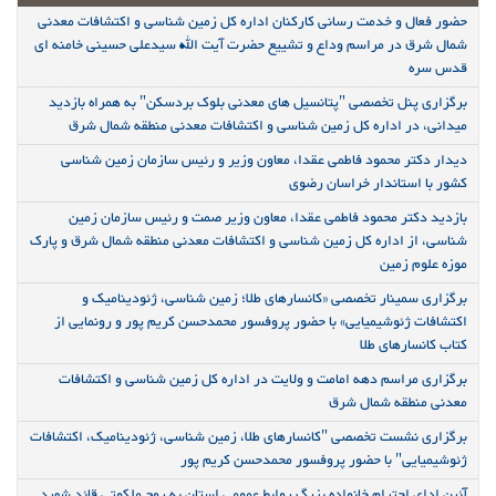
حضور فعال و خدمت رسانی کارکنان اداره کل زمین شناسی و اکتشافات معدنی
شمال شرق در مراسم وداع و تشییع حضرت آیت الله سیدعلی حسینی خامنه ای
قدس سره
برگزاری پنل تخصصی "پتانسیل های معدنی بلوک بردسکن" به همراه بازدید
میدانی، در اداره کل زمین شناسی و اکتشافات معدنی منطقه شمال شرق
دیدار دکتر محمود فاطمی عقدا، معاون وزیر و رئیس سازمان زمین شناسی
کشور با استاندار خراسان رضوی
بازدید دکتر محمود فاطمی عقدا، معاون وزیر صمت و رئیس سازمان زمین
شناسی، از اداره کل زمین شناسی و اکتشافات معدنی منطقه شمال شرق و پارک
موزه علوم زمین
برگزاری سمینار تخصصی «کانسارهای طلا؛ زمین شناسی، ژئودینامیک و
اکتشافات ژئوشیمیایی» با حضور پروفسور محمدحسن کریم پور و رونمایی از
کتاب کانسارهای طلا
برگزاری مراسم دهه امامت و ولایت در اداره کل زمین شناسی و اکتشافات
معدنی منطقه شمال شرق
برگزاری نشست تخصصی "کانسارهای طلا، زمین شناسی، ژئودینامیک، اکتشافات
ژئوشیمیایی" با حضور پروفسور محمدحسن کریم پور
آئین ادای احترام خانواده بزرگ روابط عمومی استان به روح ملکوتی قائد شهید