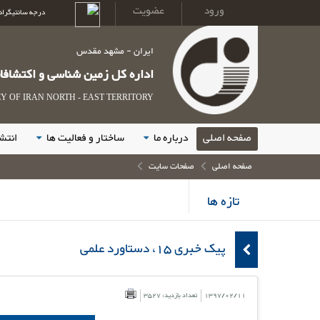
ورود
عضویت
درجه سانتیگراد
ایران - مشهد مقدس
اداره کل زمین شناسی و اکتشاف
 OF IRAN NORTH - EAST TERRITORY
صفحه اصلی
درباره ما
ساختار و فعالیت ها
انتش
صفحه اصلی
صفحات سایت
تازه ها
پیک خبری 15، دستاورد علمی
1397/02/11
تعداد بازدید: 3527