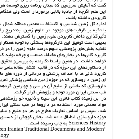
گفت که آمایش سرزمین که مبنای برنامه ریزی توسعه هر من
این علم اگرچه از جاذبه بالایی برخوردار است ولی هنگام
کاربردی داشته باشد.
اداره کل زمین شناسی و اکتشافات معدنی منطقه شمال ش
با تکیه بر ظرفیت‌های موجود در علوم زمین، به‌تدریج ر
تأثیرگذاری دانش کاربردی علوم زمین را گسترش دهند.
بدیهی است توفیق این کارگروه‌ها بستگی به توجه همکاران 
تغذیه بخش‌های پژوهشی، سهم درصد علوم زمین را در فرآین
کاربرد کانی‌ها در بخش‌های مختلف صنعت و چرخه تولید کش
خواهد داشت. در همین راستا نگارنده به بررسی‌و تحقیق 
از دستاوردهای این حوزه که در قالب انتشار مقاله علمی
کاربرد کانی ها با اهداف پزشکی و درمانی از دوره های 
ای زمین داروسازی که در حوزه زمین شناسی پزشکی تعریف 
داروسازی که بخشی از نتایج آن در سی و چهارمین گردهما
طب سنتی ایران مورد توجه و پژوهش قرار گرفت.
در این زمینه کتاب قانون ابن سینا و ذخیره خوارزمشاهی
مواد معدنی مورد استفاده در داروها در طب سنتی ایران
شد. سپس بر اساس تعاریف مطرح در هر دو منبع و سایر اس
Sciences History به چاپ رسیده است.
een Iranian Traditional Documents and Modern
ogy”