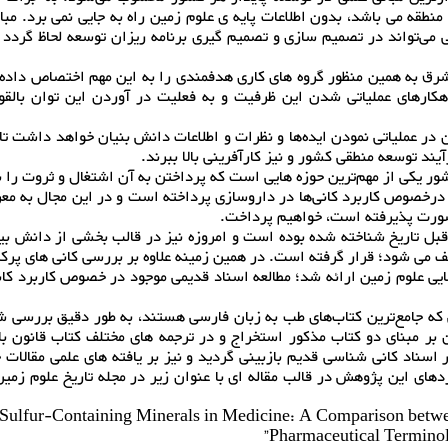
طقه می باشد، بدون اطلاعات پایه ی علوم زمین راه به جایی نمی برد. مبا
ی می‌تواند در تصمیم سازی و تصمیم گیری برنامه ریزان توسعه لحاظ گردد 
رق به همین منظور گروه های کاری هدفمندی را به این مهم اختصاص داده
اهکارهای عملیاتی شدن این ظرفیت و به فعلیت در آوردن این توان بالقو
در عملیاتی نمودن ایده‌ها و نظرات و اطلاعات دانش بنیان خواهد داشت تا ع
د توسعه منطقی کشور و نیز کارآفرینی بالا ببرند.
ور یکی از مهم‌ترین حوزه هایی است که پرداختن به آن اشتغال و ثروت را ب
درخصوص کاربرد کانی‌ها در داروسازی پرداخته است و در این مجال به مع
 صورت پذیرفته است، خواهیم پرداخت.
ماقبل تاریخ شناخته شده بوده است و امروزه نیز در قالب بخشی از دانش ب
می شود؛ قرار گرفته است. در همین زمینه علاوه بر بررسی کانی های پرکا
یی علوم زمین ارائه شد؛ مطالعه اسناد قدیمی موجود در خصوص کاربرد کان
 که جامع‌ترین کتاب‌های طب به زبان فارسی هستند، به طور دقیق بررسی ش
 بر مبنای دو کتاب مذکور استخراج و در ترجمه های مختلف کتاب قانون ب
ناد کانی شناسی قدیم بازبینی گردید و نیز بر یافته های علمی مقالات 
 Sulfur-Containing Minerals in Medicine: A Comparison betw
Pharmaceutical Terminol