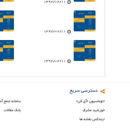
1397/02/11
1397/02/11
1397/02/11
دسترسی سریع
اتوماسیون (آی کن)
سامانه جامع آم
خورشید مشرق
بانک مقالات
ایندکس نقشه ها