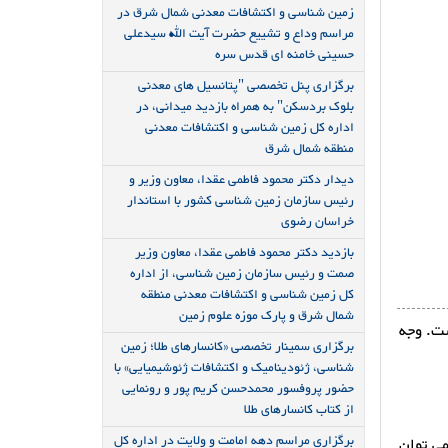
زمین شناسی و اکتشافات معدنی شمال شرق در
مراسم وداع و تشییع حضرت آیت الله سیدعلی
حسینی خامنه ای قدس سره
برگزاری پنل تخصصی "پتانسیل های معدنی
بلوک بردسکن" به همراه بازدید میدانی، در
اداره کل زمین شناسی و اکتشافات معدنی
منطقه شمال شرق
دیدار دکتر محمود فاطمی عقدا، معاون وزیر و
رئیس سازمان زمین شناسی کشور با استاندار
خراسان رضوی
بازدید دکتر محمود فاطمی عقدا، معاون وزیر
صمت و رئیس سازمان زمین شناسی، از اداره
کل زمین شناسی و اکتشافات معدنی منطقه
شمال شرق و پارک موزه علوم زمین
ست. وجه
برگزاری سمینار تخصصی «کانسارهای طلا؛ زمین
شناسی، ژئودینامیک و اکتشافات ژئوشیمیایی» با
حضور پروفسور محمدحسن کریم پور و رونمایی
از کتاب کانسارهای طلا
برگزاری مراسم دهه امامت و ولایت در اداره کل
می توان