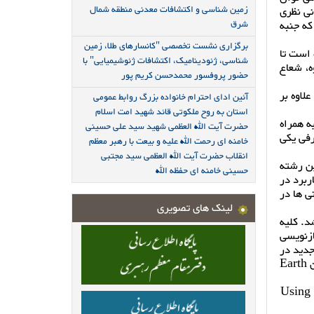
زمین شناسی و اکتشافات معدنی منطقه شمال
نی نظری
که جنبه
شرق
برگزاری نشست تخصصی "کانسارهای طلا، زمین
 است تا
شناسی، ژئودینامیک، اکتشافات ژئوشیمیایی" با
ه، شعاع
حضور پروفسور محمدحسن کریم پور
لاوه بر
آئین ادای احترام خانواده بزرگ روابط عمومی
استان به روح ملکوتی قائد شهید امت اسلام
ه همراه
حضرت آیت الله العظمی شهید سید علی حسینی
رفی یکی
خامنه ای رحمت الله علیه و بیعت با رهبر معظم
انقلاب حضرت آیت الله العظمی سید مجتبی
ین رشته
حسینی خامنه ای حفظه الله
ربرد در
ی ها در
لینک های تصویری
د. کلیه
ازنویسی
جدید در
حوزه داروسازی انطباق داده شد. بخش کوچکی از دستاوردهای این پژوهش در قالب مقاله ای با عنوان زیر در مجله تاریخ علوم زمین Earth
“Using