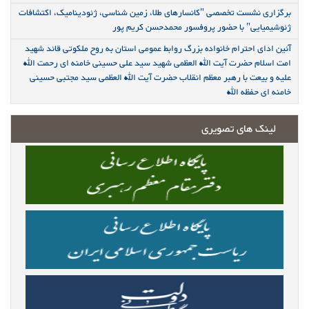
برگزاری نشست تخصصی "کانسارهای طلا، زمین شناسی، ژئودینامیک، اکتشافات
ژئوشیمیایی" با حضور پروفسور محمدحسن کریم پور
آئین ادای احترام خانواده بزرگ روابط عمومی استان به روح ملکوتی قائد شهید
امت اسلام حضرت آیت الله العظمی شهید سید علی حسینی خامنه ای رحمت الله
علیه و بیعت با رهبر معظم انقلاب حضرت آیت الله العظمی سید مجتبی حسینی
خامنه ای حفظه الله
لینک های تصویری