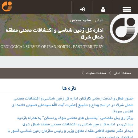
ایران - مشهد مقدس
اداره کل زمین شناسی و اکتشافات معدنی منطقه
شمال شرق
GEOLOGICAL SURVEY OF IRAN NORTH - EAST TERRITORY
صفحه اصلی
صفحات سایت
تازه ها
حضور فعال و خدمت رسانی کارکنان اداره کل زمین شناسی و اکتشافات معدنی
شمال شرق در مراسم وداع و تشییع [حضرت آیت الله سیدعلی حسینی خامنه ای
(قدس سره)]
برگزاری پنل تخصصی "پتانسیل های معدنی بلوک بردسکن" به همراه بازدید
میدانی، در اداره کل زمین شناسی و اکتشافات معدنی منطقه شمال شرق
دیدار دکتر محمود فاطمی عقدا، معاون وزیر و رئیس سازمان زمین شناسی کشور با
استاندار خراسان رضوی