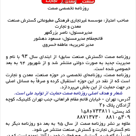
روزنامه تخصصی صمت
صاحب امتیاز: موسسه غیرتجاری فرهنگی مطبوعاتی گسترش صنعت
معدن و تجارت
مدیرمسئول: ناصر بزرگمهر
قائم‌مقام مدیرمسئول: مسعود دهشور
مدیر تحریریه: عاطفه خسروی
روزنامه صمت (گسترش صنعت سابق) از ابتدای سال ۹۳ با نام و
مدیریت جدید به صورت دولتی منتشر شد و از شهریور 94 به بعد
خصوصی شده است.
روزنامه صمت، روزنامه‌ای تخصصی در حوزه صنعت، معدن و تجارت
است که از نقد در این حوزه استقبال کرده و صرفاً به مسائل اصلی
در جهت حمایت از این بخش می‌پردازد.
شعار و هدف اصلی روزنامه صمت حمایت از تولید ملی است.
آدرس: تهران - خیابان قائم مقام فراهانی، جنب تهران کلینیک، کوچه
آزادگان پلاک ۲۶
کد پستی: ۱۵۸۶۷۳۳۸۱۱
۸۸۱۰۵۳۰۹ ۸۸۷۱۳۷۳۰
علاوه بر نشر روزنامه صمت از سال 95 به بعد دو روزنامه دیگر به
نام گسترش تجارت و گسترش صنعت منتشر می شود.
اخیراً پایگاه خبری گسترش هم فعالیت خود را آغاز نموده است که در