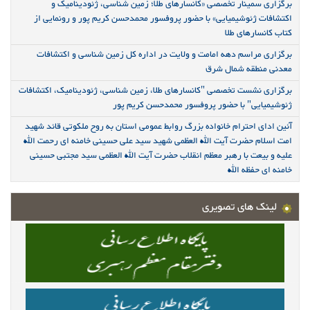
برگزاری سمینار تخصصی «کانسارهای طلا؛ زمین شناسی، ژئودینامیک و
اکتشافات ژئوشیمیایی» با حضور پروفسور محمدحسن کریم پور و رونمایی از
کتاب کانسارهای طلا
برگزاری مراسم دهه امامت و ولایت در اداره کل زمین شناسی و اکتشافات
معدنی منطقه شمال شرق
برگزاری نشست تخصصی "کانسارهای طلا، زمین شناسی، ژئودینامیک، اکتشافات
ژئوشیمیایی" با حضور پروفسور محمدحسن کریم پور
آئین ادای احترام خانواده بزرگ روابط عمومی استان به روح ملکوتی قائد شهید
امت اسلام حضرت آیت الله العظمی شهید سید علی حسینی خامنه ای رحمت الله
علیه و بیعت با رهبر معظم انقلاب حضرت آیت الله العظمی سید مجتبی حسینی
خامنه ای حفظه الله
لینک های تصویری