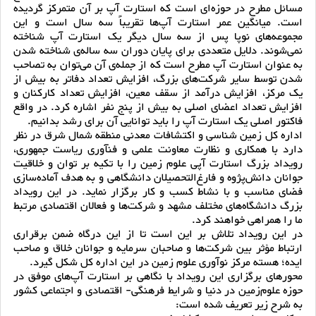
مسائل مطرح در حوزه‌ای است که استارت آپ بر آن متمرکز گردیده
است. میانگین عمر استارت ‌آپ‌ها تقریباً سه سال است و این
مجموعه‌های نوپا پس از سه سال دیگر یک استارت آپ شناخته
نمی‌شوند. دلایل متعددی برای پایان دوران سه ساله‌ی شناخته شدن
به عنوان استارت آپ مطرح است که از جمله‌ی آن می‌توان به تصاحب
شدن توسط سایر شرکت‌‌های بزرگ، افزایش تعداد دفاتر به بیش از
یک مرکز، افزایش درآمد از سقف معین، افزایش تعداد کارکنان و
افزایش تعداد اعضای اصلی به بیش از پنج نفر اشاره کرد. در واقع
فاکتور اصلی یک استارت آپ را باید توانایی آن برای رشد بدانیم.
اداره کل زمین شناسی و اکتشافات معدنی منطقه شمال شرق در نظر
دارد با همکاری و نظارت معاونت علمی و فنآوری ریاست جمهوری،
رویداد بزرگ استارت آپی علوم زمین را با تکیه بر توان و خلاقیت
جوانان دانش‌پژوه و فارغ‌التحصیلان دانشگاهی و به هدف آماده‌سازی
فضای مناسب و با نشاط کسب و کار برگزار نماید. در این رویداد
بزرگ دانشگاه‌های مختلف مشهد و شرکت‌ها و فعالان اقتصادی مرتبط
ما را همراهی خواهند کرد.
در این رویداد تلاش بر این است تا از این درگاه ضمن برقراری
ارتباط مؤثر بین شرکت‌ها و صاحبان سرمایه و جوانان خلاق و صاحب
ایده؛ هسته مرکز نوآوری علوم زمین در این اداره کل شکل گیرد.
محورهای برگزاری این رویداد با نگاهی بر استارت آپ‌های موفق در
حوزه علوم‌زمین در دنیا و شرایط فرهنگی- اقتصادی و اجتماعی کشور
به شرح زیر تعریف شده است: