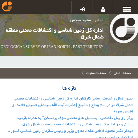
ایران - مشهد مقدس
اداره کل زمین شناسی و اکتشافات معدنی منطقه
شمال شرق
GEOLOGICAL SURVEY OF IRAN NORTH - EAST TERRITORY
صفحه اصلی
صفحات سایت
تازه ها
حضور فعال و خدمت رسانی کارکنان اداره کل زمین شناسی و اکتشافات معدنی
شمال شرق در مراسم وداع و تشییع [حضرت آیت الله سیدعلی حسینی خامنه ای
(قدس سره)]
برگزاری پنل تخصصی "پتانسیل های معدنی بلوک بردسکن" به همراه بازدید
میدانی، در اداره کل زمین شناسی و اکتشافات معدنی منطقه شمال شرق
دیدار دکتر محمود فاطمی عقدا، معاون وزیر و رئیس سازمان زمین شناسی کشور با
استاندار خراسان رضوی