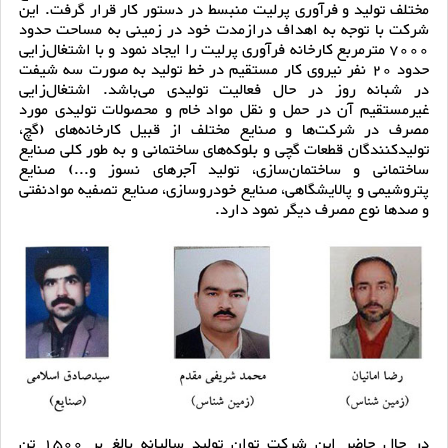
مختلف تولید و فرآوری پرلیت منبسط در دستور کار قرار گرفت. این
شرکت با توجه به اهداف درازمدت خود در زمینی به مساحت حدود
7000 مترمربع کارخانه فرآوری پرلیت را ایجاد نمود و با اشتغال‌زایی
حدود 20 نفر نیروی کار مستقیم در خط تولید به صورت سه شیفت
در شبانه روز در حال فعالیت تولیدی می‌باشد. اشتغال‌زایی
غیرمستقیم آن در حمل و نقل مواد خام و محصولات تولیدی مورد
مصرف در شرکت‌ها و صنایع مختلف از قبیل کارخانه‌های (گچ،
تولیدکنندگان قطعات گچی و بلوکه‌های ساختمانی و به طور کلی صنایع
ساختمانی و ساختمان‌سازی، تولید آجرهای نسوز و...) صنایع
پتروشیمی و پالایشگاهی، صنایع خودروسازی، صنایع تصفیه موادنفتی
و صدها نوع مصرف دیگر نمود دارد.
در حال جاضر این شرکت توان تولید سالیانه بالغ بر 1500 تن