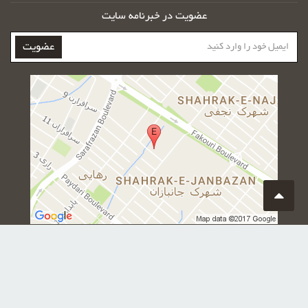
عضویت در خبرنامه سایت
ایمیل
عضویت
خود
را
وارد
کنید
اطلاعات تماس
آدرس : مشهد - میدان حر - بلوار سرافرازان - انتهای سرافرازان 18
تلفن : 05138218146
دورنگار : 05138216044