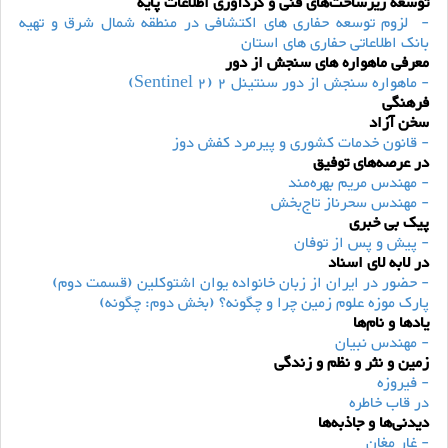
توسعه زیرساخت‌های فنی و گردآوری اطلاعات پایه
- لزوم توسعه حفاری های اکتشافی در منطقه شمال شرق و تهیه
بانک اطلاعاتی حفاری های استان
معرفی ماهواره های سنجش از دور
- ماهواره سنجش از دور سنتینل 2 (2 Sentinel)
فرهنگی
سخن آزاد
- قانون خدمات کشوری و پیرمرد کفش دوز
در عرصه‌های توفیق
- مهندس مریم بهره‌مند
- مهندس سحرناز تاج‌بخش
پیک بی خبری
- پیش و پس از توفان
در لابه لای اسناد
- حضور در ایران از زبان خانواده یوان اشتوکلین (قسمت دوم)
پارک موزه علوم زمین چرا و چگونه؟ (بخش دوم: چگونه)
یادها و نام‌ها
- مهندس نبیان
زمین و نثر و نظم و زندگی
- فیروزه
در قاب خاطره
دیدنی‌ها و جاذبه‌ها
- غار مغان