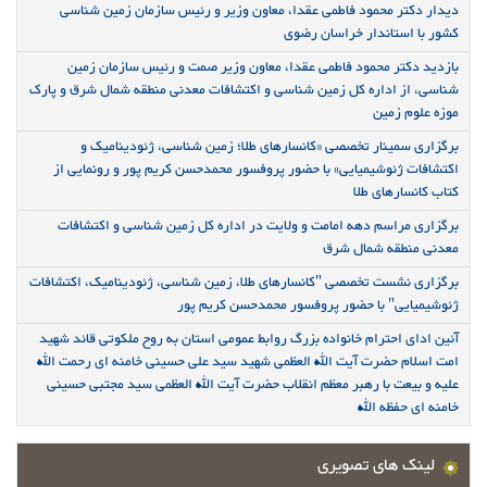
دیدار دکتر محمود فاطمی عقدا، معاون وزیر و رئیس سازمان زمین شناسی
کشور با استاندار خراسان رضوی
بازدید دکتر محمود فاطمی عقدا، معاون وزیر صمت و رئیس سازمان زمین
شناسی، از اداره کل زمین شناسی و اکتشافات معدنی منطقه شمال شرق و پارک
موزه علوم زمین
برگزاری سمینار تخصصی «کانسارهای طلا؛ زمین شناسی، ژئودینامیک و
اکتشافات ژئوشیمیایی» با حضور پروفسور محمدحسن کریم پور و رونمایی از
کتاب کانسارهای طلا
برگزاری مراسم دهه امامت و ولایت در اداره کل زمین شناسی و اکتشافات
معدنی منطقه شمال شرق
برگزاری نشست تخصصی "کانسارهای طلا، زمین شناسی، ژئودینامیک، اکتشافات
ژئوشیمیایی" با حضور پروفسور محمدحسن کریم پور
آئین ادای احترام خانواده بزرگ روابط عمومی استان به روح ملکوتی قائد شهید
امت اسلام حضرت آیت الله العظمی شهید سید علی حسینی خامنه ای رحمت الله
علیه و بیعت با رهبر معظم انقلاب حضرت آیت الله العظمی سید مجتبی حسینی
خامنه ای حفظه الله
لینک های تصویری