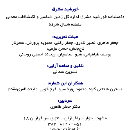
خورشید مشرق
(فصلنامه خورشید مشرق اداره کل زمین شناسی و اکتشافات معدنی
منطقه شمال شرق)
هیئت تحریریه:
جعفر طاهری، نصیر نادری، جعفر رکنی، محبوبه پرورش، سحرناز
تاج‌بخش، حسن عزمی،
یوسف طباطبائی، شیوا عباسیان، ریحانه احمدی روحانی
تلفیق و صفحه آرایی:
نسرین سمائی
همکاران این شماره:
نسترن شجاعی کاوه، محمود پورخسرو، فرح خویی، ملیحه ظفری‌مقدم
سردبیر:
دکتر جعفر طاهری
مشهد- بلوار سرافرازان- انتهای سرافرازان 18
38218146-051
www.gsinet.ir