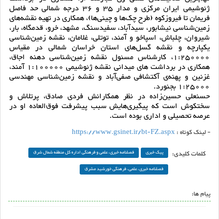
ژئوشیمی ایران مرکزی و مدار 35 و 36 درجه شمالی حد فاصل
فریمان تا فیروزکوه (طرح چک‌ها و چینی‌ها)، همکاری در تهیه نقشه‌های
زمین‌شناسی نیشابور، سیدآباد، سفیدسنگ، مشهد، خرو،‌ قدمگاه، بار،
شیروان، چلباش، اسپاخو و آمند، توتلی، غلامان، نقشه زمین‌شناسی
یکپارچه و نقشه گسل‌های استان ‌خراسان‌ شمالی در مقیاس
1:250000، کارشناس مسئول نقشه زمین‌شناسی دهنه اجاق،
همکاری در برداشت های میدانی نقشه ژئوشیمی 1:100000 آمند،
غزنین و پهنه‌ی آکتشافی صفی‌آباد و نقشه زمین‌شناسی مهندسی
1:25000 بجنورد.
حسنعلی حسین‌زاده در نظر همکارانش فردی صادق، پرتلاش و
سختکوش است که پیگیری‌هایش سبب پیشرفت فوق‌العاده او در
عرصه تحصیلی و اداری بوده است.
- لینک کوتاه :
https://www.gsinet.ir/bt-FZ.aspx
کلمات کلیدی:
پیک خبری
فصلنامه خبری، علمی و فرهنگی اداره کل منطقه شمال شرق
فصلنامه خبری، علمی، فرهنگی خورشید مشرق
پیام ها: