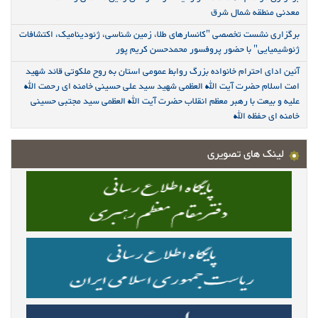
معدنی منطقه شمال شرق
برگزاری نشست تخصصی "کانسارهای طلا، زمین شناسی، ژئودینامیک، اکتشافات
ژئوشیمیایی" با حضور پروفسور محمدحسن کریم پور
آئین ادای احترام خانواده بزرگ روابط عمومی استان به روح ملکوتی قائد شهید
امت اسلام حضرت آیت الله العظمی شهید سید علی حسینی خامنه ای رحمت الله
علیه و بیعت با رهبر معظم انقلاب حضرت آیت الله العظمی سید مجتبی حسینی
خامنه ای حفظه الله
لینک های تصویری