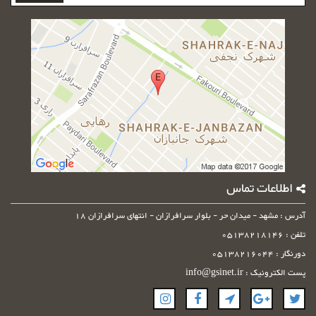
را
وارد
کنید
اطلاعات تماس
آدرس : مشهد - میدان حر - بلوار سرافرازان - انتهای سرافرازان 18
تلفن : 05138218146
دورنگار : 05138216044
پست الکترونیک : info@gsinet.ir