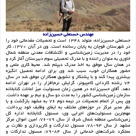
مهندس حسنعلی حسین‌زاده
حسنعلی حسین‌زاده، متولد 1348 است و تحصیلات مقدماتی خود را
در شهرستان قوچان به پایان رسانده است. وی در آبان 1370، کار
خود را در مدیریت زمین‌شناسی و اکتشافات معدنی منطقه شمال‌
خاوری به عنوان راننده و با مدرک تحصیلی سوم دبیرستان آغاز کرد و
در همان سال موفق به اخذ مدرک دیپلم شد. محیط کاری علمی و
حضور همکاران خوب، سبب شد وی برای ادامه تحصیل انگیزه
بیشتری پیدا کند و با پشتکار و تشویق همکاران موفق شد در سال
74 رشته کاردانی کامپیوتر، گرایش نرم‌افزار را در تهران ادامه
دهد. آقای حسین‌زاده در همین زمان مسئولیت میز امانات کتابخانه
سازمان زمین‌شناسی کشور را به مدت دو سال و نیم بر عهده داشت.
وی پس از اتمام تحصیلات در نیمه دوم 76 به مشهد بازگشت و با
نظر مدیر مرکز در حوزه‌های مختلف به ایفای وظایف خود پرداخت.
مهم‌ترین مسئولیت‌های اجرایی وی: مسئول کتابخانه اداره کل
زمین‌شناسی منطقه شمال شرق از سال 79-76، امین اموال مرکز
مشهد از سال 93-78، مسئول تدارکات و کارپردازی و نظارت بر
عملکرد شرکت‌های خدماتی از سال 84-79، مسئول تدارکات و