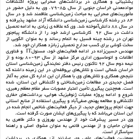
پشتیبانی و همکاری در برداشت‌های صحرایی پروژه اکتشافات
موادمعدنی خراسان جنوبی از سال 85-79. وی به دلیل حضور در
مأموریت‌های صحرایی به مباحث زمین‌شناسی علاقمند شد و در سال
84 در رشته کارشناسی زمین‌شناسی دانشگاه آزاد مشهد پذیرفته و
در سال 88 دانش‌آموخته شد. وی که علاقه ی زیادی به ادامه تحصیل
داشت در سال 92 کارشناسی ارشد خود را از دانشگاه پیام‌نور
تهران در رشته چینه فسیل به اتمام رساند و به عنوان الگویی از
سخت کوشی برای کسب مدارج تحصیلی زبانزد همکاران خود شد.
مهندس حسین‌زاده در ادامه فعالیت‌های خود، مسئولIT و فناوری
اطلاعات و اتوماسیون اداری مرکز مشهد از سال 93-80 بوده و از
نیمه دوم سال 92 تاکنون رئیس دفتر نمایندگی زمین‌شناسی استان
خراسان شمالی است و تلاش‌های بی‌وقفه‌ای در این زمینه داشته که
نتیجه‌ی همکاری و تلاش‌های وی با همکاران این اداره کل منجر به آغاز
فصل جدیدی در مطالعات زمین‌شناختی و اکتشافی این استان، شده
است. هم‌چنین پیگیری تأمین اعتبار مصوبات سفر مقام معظم رهبری،
شروع و ادامه پروژه عملیات ژئوفیزیک هوایی، برداشت‌های حفاری
اکتشافی و مطالعه پهنه‌ی صفی‌آباد و پیگیری استفاده از منابع استانی
جهت انجام پروژه‌های جدید، از دیگر فعالیت‌های شاخص انجام شده در
این استان می‌باشد که با پیگیری‌های ایشان صورت گرفته است.
وی در مسیر پیشرفت خود از مهندس بهروزی و ‌دکتر طاهری به
عنوان حامیان و از مهندس قائمی به عنوان مشوق اصلی و راهنما
سپاسگزار است.
مهم‌ترین فعالیت‌های علمی وی عبارتند از: همکاری در برداشت