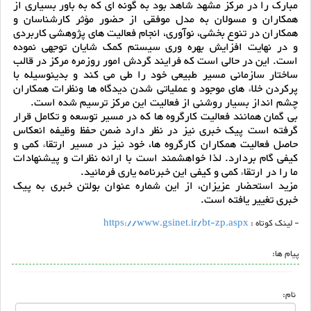
مبارک را در مرکز مشهد شاهد بود به گونه ای که به باور بسیاری از
همکاران و مسولان به مدل موفقی از حضور مؤثر کارشناسان و
همکاران در تنوع بخشی، نوآوری، انجام فعالیت های پژوهشی کاربردی
و در نهایت افزایش بهره وری سیستم کمک شایان توجهی نموده
است. این در حالی است که فرایند گردش امور روزمره مرکز در قالب
ساختار سازمانی مسیر طبیعی خود را طی می کند و بدینوسیله با
پرکردن خلاء های موجود و عملیاتی شدن دیدگاه ها ونظرات همکاران
چشم انداز بسیار روشنی از فعالیت این مرکز ترسیم شده است.
بی گمان همانند فعالیت کارگروه ها که در مسیر توسعه و تکامل قرار
گرفته است پیک خبری نیز در نظر دارد ضمن حفظ وظیفه انعکاس
حاصل فعالیت همکاران کارگروه ها، خود نیز در مسیر ارتقاء کمی و
کیفی گام بردارد. لذا خواهشمند است با ارائه نظرات و پیشنهادات
ما را در ارتقاء کمی و کیفی این خبرنامه یاری فرمائید.
مزید استحضار عزیزان، از این شماره عنوان بولتن خبری به پیک
خبری تغییر یافته است.
- لینک کوتاه :
https://www.gsinet.ir/bt-zp.aspx
پیام ها:
نام: