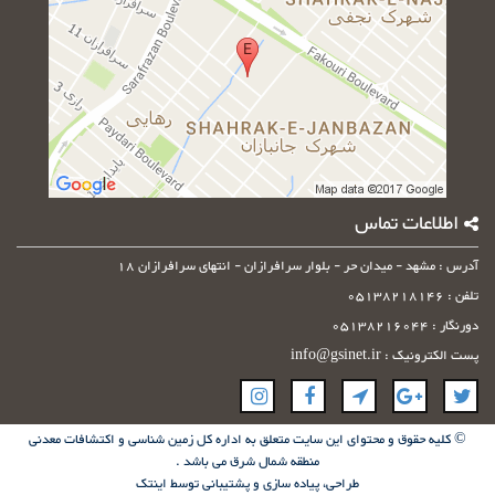
اطلاعات تماس
آدرس : مشهد - میدان حر - بلوار سرافرازان - انتهای سرافرازان 18
تلفن : 05138218146
دورنگار : 05138216044
پست الکترونیک : info@gsinet.ir
© کلیه حقوق و محتوای این سایت متعلق به اداره کل زمین شناسی و اکتشافات معدنی
منطقه شمال شرق می باشد .
طراحی، پیاده سازی و پشتیبانی توسط
اینتک