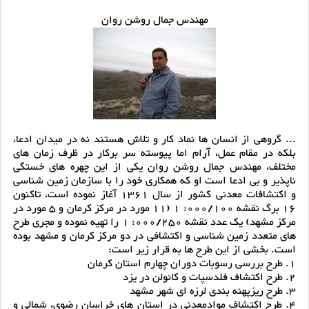
مهندس جمال روشن روان
... گروهی از انسان ها نماد کار و تلاش هستند نه در میدان ادعا،
بلکه در مقام عمل، آرام اما پیوسته سر برکار در ظرف زمان های
مختلف، مهندس جمال روشن روان یکی از این چهره های خستگی
ناپذیر و بی ادعا است او که همکاری خود را با سازمان زمین شناسی
و اکتشافات معدنی کشور از سال 1361 آغاز نموده است، تاکنون
16 برگ نقشه 000/100: 1 (11 مورد در مرکز کرمان و 5 مورد در
مرکز مشهد) یک عدد نقشه 000/250: 1 را تهیه نموده و مجری طرح
های متعدد زمین شناسی و اکتشافی در دو مرکز کرمان و مشهد بوده
است. بخشی از این طرح ها به قرار زیر است:
1. طرح بررسی رسوبات دوران چهارم استان کرمان
2. طرح اکتشاف فلدسپات و کائولن در یزد
3. طرح ریزپهنه بندی لرزه ای شهر مشهد
4. طرح اکتشاف موادمعدنی در استان های خراسان رضوی، شمالی و