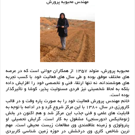
مهندس محبوبه پرورش
محبوبه پرورش، متولد 1357 از همکاران جوانی است که در عرصه
های مختلف موفق بوده و طی سال های فعالیت خود با کسب تجربه
های هوشمندانه، نه تنها ارتقاء فنی و تخصصی خود را افزایش داده
بلکه به لحاظ شخصیتی نیز فردی مسئولیت پذیر، کوشا و تأثیرگذار
بوده است.
خانم مهندس پرورش فعالیت خود را به صورت پاره وقت و در قالب
کارورزی در سال 1380 با این مرکز شروع کرد و در ادامه با توجه به
قابلیت های علمی و فنی جذب این مرکز شد و هم اکنون در بخش
ژئوماتیکس (دورسنجی) مشغول به کار است. گرایش تحصیلی او
پترولوژی و زمینه علاقمندی وی مطالعات زیست محیطی است. مهم
ترین شاخص کاری وی درخشش در حوزه زمین شناسی کاربردی