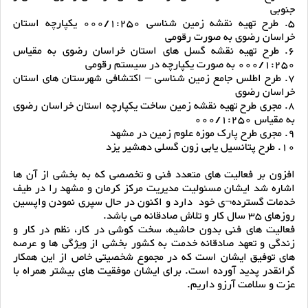
جنوبی
5. طرح تهیه نقشه زمین شناسی 000/1:250 یکپارچه استان
خراسان رضوی به صورت رقومی
6. طرح تهیه نقشه گسل های استان خراسان رضوی به مقیاس
000/1:250 به صورت یکپارچه در سیستم رقومی
7. طرح اطلس جامع زمین شناسی – اکتشافی شهرستان های استان
خراسان رضوی
8. مجری طرح تهیه نقشه زمین ساخت یکپارچه استان خراسان رضوی
به مقیاس 000/1:250
9. مجری طرح پارک موزه علوم زمین در مشهد
10. طرح پتانسیل یابی زون گسلی دهشیر یزد
افزون بر فعالیت های متعدد فنی و تخصصی که به بخشی از آن ها
اشاره شد ایشان مسئولیت مدیریت مرکز کرمان و مشهد را در طیف
خدمات گسترده¬ی خود دارد و اکنون در حال سپری نمودن واپسین
روزهای 35 سال کار و تلاش صادقانه می باشد.
فعالیت های فنی بدون حاشیه، سخت کوشی در کار، نظم در کار و
زندگی و تعهد صادقانه خدمت به کشور بخشی از ویژگی ها و عرصه
های توفیق ایشان است که در مجموع شخصیتی خاص از این همکار
گرانقدر پدید آورده است. برای ایشان موفقیت های بیشتر همراه با
عزت و سلامت آرزو داریم.