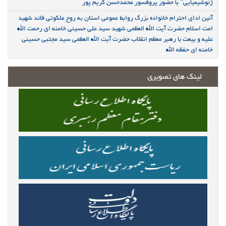
ژئوشیمیایی" با حضور پروفسور محمدحسن کریم پور
آئین ادای احترام خانواده بزرگ روابط عمومی استان به روح ملکوتی قائد شهید
امت اسلام حضرت آیت الله العظمی شهید سید علی حسینی خامنه ای رحمت الله
علیه و بیعت با رهبر معظم انقلاب حضرت آیت الله العظمی سید مجتبی حسینی
خامنه ای حفظه الله
لینک های تصویری