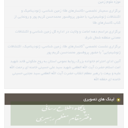
شناسی، از اداره کل زمین شناسی و اکتشافات معدنی منطقه شمال شرق و پارک
موزه علوم زمین
برگزاری سمینار تخصصی «کانسارهای طلا؛ زمین شناسی، ژئودینامیک و
اکتشافات ژئوشیمیایی» با حضور پروفسور محمدحسن کریم پور و رونمایی از
کتاب کانسارهای طلا
برگزاری مراسم دهه امامت و ولایت در اداره کل زمین شناسی و اکتشافات
معدنی منطقه شمال شرق
برگزاری نشست تخصصی "کانسارهای طلا، زمین شناسی، ژئودینامیک، اکتشافات
ژئوشیمیایی" با حضور پروفسور محمدحسن کریم پور
آئین ادای احترام خانواده بزرگ روابط عمومی استان به روح ملکوتی قائد شهید
امت اسلام حضرت آیت الله العظمی شهید سید علی حسینی خامنه ای رحمت الله
علیه و بیعت با رهبر معظم انقلاب حضرت آیت الله العظمی سید مجتبی حسینی
خامنه ای حفظه الله
لینک های تصویری