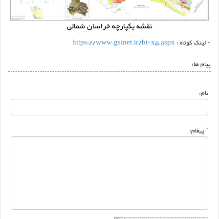
نقشه یکپارچه خراسان شمالی
- لینک کوتاه :
https://www.gsinet.ir/bt-x5.aspx
پیام ها:
نام:
*
پیغام: