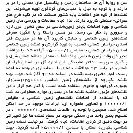
سن و روابط آن ها، ساختمان زمین و پتانسیل های معدنی را در بر
دارند و با توجه به نیاز، با مقیاس‌های گوناگون تهیه می‌شوند. این
نقشه‌ها از لایه های اطلاعات پایه کشور هستند که در کلیه طرح های
عمرانی- صنعتی کاربرد دارند. لذا انجام مطالعات و بررسی های زمین
شناسی و تهیه اطلاعات پایه‌ی زمین‌شناسی در سطح کشور امری لازم
و ضروری به نظر می رسد. در همین راستا و با انگیزه معرفی
نقشه‌های زمین شناسی و نمایش کاربرد آن ها در مدیریت فنی
استان خراسان شمالی، تصمیم به تهیه گزارش و نقشه زمین شناسی
استان خراسان شمالی با مقیاس 250000/1 گرفته شد. با موافقت
مدیر کل وقت زمین شناسی و اکتشافات معدنی منطقه شمال شرق و
پیگیری سرپرست دفتر نمایندگی این اداره کل در استان خراسان
شمالی، در پاییز 93 موافقت نامه‌ای با استانداری مربوطه به امضا
رسید. امور دفتری تهیه نقشه در اسفند ماه 93 آغاز شد. جهت تهیه
نقشه یکپارچه از نقشه‌های زمین شناسی 1:250000سبزوار،
بجنورد، کورخود و جاجرم استفاده شده است. با کنار هم قرار دادن
نقشه‌های مزبور، حاشیه نقشه ها در بسیاری موارد همخوانی نداشت
که با استفاده از اطلاعات نقشه‌های زمین شناسی با مقیاس
100000/1 و تصاویر ماهواره ای، ایرادات موجود در حد امکان
اصلاح شد. همچنین با توجه به اطلاعات نقشه‌های 100000/1 ، در
تقسیم بندی واحد های سنگی موجود در سطح نقشه ها نیز تغییراتی
در جهت دقیق تر کردن اطلاعات، انجام گرفت. در نهایت نقشه زمین
شناسی یکپارچه استان با مقیاس 250000/1 آماده گردید. جهت