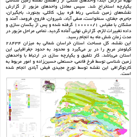
تهیه گزارش ابتدا واحدهای سنگی از راهنمای نقشه زمین شناسی
یکپارچه استخراج شد. سپس معادل واحدهای مزبور از گزارش
نقشه‌های زمین شناسی رباط قره بیل، کاکلی، بجنورد، باجگیران،
جاجرم، جغتای، سنخواست، صفی آباد، شیروان، فاروج، فرومد، آمند و
مشکان با مقیاس 100000/1 گرفته شده و پس از یکسان سازی و
داده تغییرات لازم، گزارش نهایی آماده گردید. تمامی مراحل مزبور در
مدت زمان شش ماه به انجام رسید.
این نقشه، کل مساحت استان خراسان شمالی به میزان 28434
کیلومتر مربع را در بر می‌گیرد و محدود به حدود جغرافیایی این
استان می‌باشد. کار تلفیق و یکپارچه سازی در ارتباط با واحدهای
زمین شناسی توسط فرخ قائمی، حسنعلی حسین‌زاده و امور مربوط به
کارتوگرافی این نقشه توسط تورج مجیدی فیض آبادی انجام شده
است.