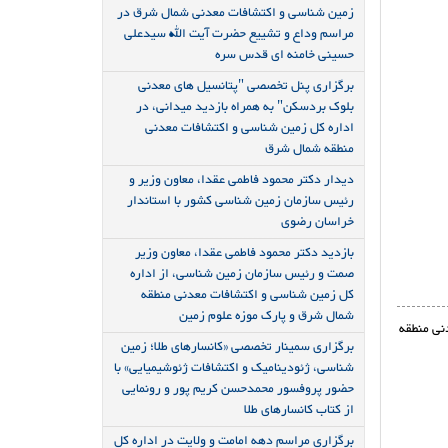
زمین شناسی و اکتشافات معدنی شمال شرق در
مراسم وداع و تشییع حضرت آیت الله سیدعلی
حسینی خامنه ای قدس سره
برگزاری پنل تخصصی "پتانسیل های معدنی
بلوک بردسکن" به همراه بازدید میدانی، در
اداره کل زمین شناسی و اکتشافات معدنی
منطقه شمال شرق
دیدار دکتر محمود فاطمی عقدا، معاون وزیر و
رئیس سازمان زمین شناسی کشور با استاندار
خراسان رضوی
بازدید دکتر محمود فاطمی عقدا، معاون وزیر
صمت و رئیس سازمان زمین شناسی، از اداره
کل زمین شناسی و اکتشافات معدنی منطقه
شمال شرق و پارک موزه علوم زمین
نی منطقه
برگزاری سمینار تخصصی «کانسارهای طلا؛ زمین
شناسی، ژئودینامیک و اکتشافات ژئوشیمیایی» با
حضور پروفسور محمدحسن کریم پور و رونمایی
از کتاب کانسارهای طلا
برگزاری مراسم دهه امامت و ولایت در اداره کل