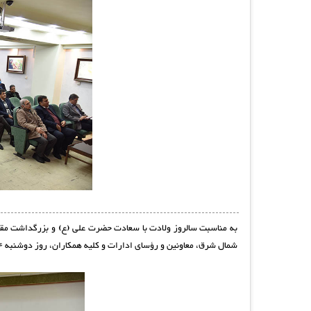
به مناسبت سالروز ولادت با سعادت حضرت علی (ع) و بزرگداشت مق
شمال شرق، معاونین و رؤسای ادارات و کلیه همکاران، روز دوشنبه 24 دی ماه در آمفی تئاتر این اداره کل برگزار گردید.