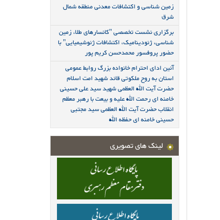
زمین شناسی و اکتشافات معدنی منطقه شمال
شرق
برگزاری نشست تخصصی "کانسارهای طلا، زمین
شناسی، ژئودینامیک، اکتشافات ژئوشیمیایی" با
حضور پروفسور محمدحسن کریم پور
آئین ادای احترام خانواده بزرگ روابط عمومی
استان به روح ملکوتی قائد شهید امت اسلام
حضرت آیت الله العظمی شهید سید علی حسینی
خامنه ای رحمت الله علیه و بیعت با رهبر معظم
انقلاب حضرت آیت الله العظمی سید مجتبی
حسینی خامنه ای حفظه الله
لینک های تصویری