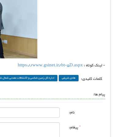
- لینک کوتاه :
https://www.gsinet.ir/bt-5D.aspx
کلمات کلیدی:
هادی شریفی
اداره کل زمین شناسی و اکتشافات معدنی شمال ش
پیام ها:
نام:
*
پیغام: