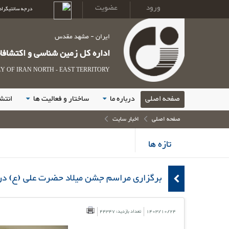
ورود
عضویت
درجه سانتیگراد
ایران - مشهد مقدس
اداره کل زمین شناسی و اکتشاف
 OF IRAN NORTH - EAST TERRITORY
صفحه اصلی
درباره ما
ساختار و فعالیت ها
انتش
صفحه اصلی
اخبار سایت
تازه ها
برگزاری مراسم جشن میلاد حضرت علی (ع) در
1403/10/24
تعداد بازدید: 44347