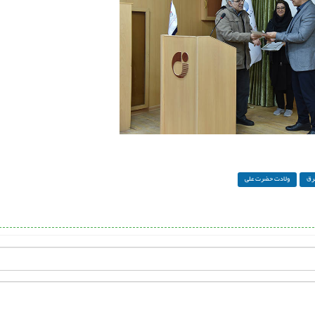
رق
ولادت حضرت علی