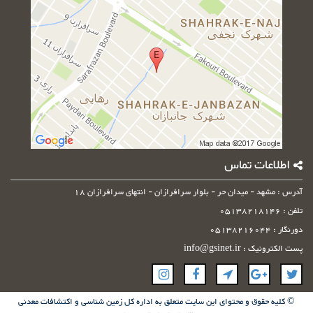
وارد
کنید
اطلاعات تماس
آدرس : مشهد - میدان حر - بلوار سرافرازان - انتهای سرافرازان 18
تلفن : 05138218146
دورنگار : 05138216044
پست الکترونیک : info@gsinet.ir
© کلیه حقوق و محتوای این سایت متعلق به اداره کل زمین شناسی و اکتشافات معدنی