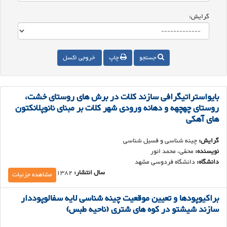
گرایش:
جستجو
چاپ
خروجی اکسل
بایواستراتیگرافی سازند کلات در برش های روستای خشت،
روستای چهچهه و دهانه ورودی شهر کلات بر مبنای نانوپلانکتون
های آهکی
گرایش:
چینه شناسی و فسیل شناسی
نویسنده:
محقی، محمد انور
دانشگاه:
دان‍ش‍گ‍اه ف‍ردوس‍ی م‍ش‍ه‍د
سال انتشار:
1382
مشاهده جزئیات
براکیوپودها و تعیین موقعیت چینه شناسی لایه سفالوپوددار
سازند شیشتو در کوه های شتری (ناحیه طبس)