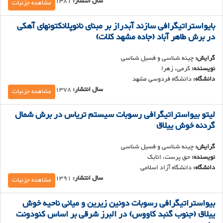
سال انتشار:
1381
مشاهده جزئیات
بایواستراتیگرافی سازند آبدراز بر مبنای نانوپلانکتونهای آهکی
در برش طاهر آباد (جاده مشهد کلات)
گرایش:
چینه شناسی و فسیل شناسی
نویسنده:
کرمی، زهرا
دانشگاه:
دان‍ش‍گ‍اه ف‍ردوس‍ی م‍ش‍ه‍د
سال انتشار:
1378
مشاهده جزئیات
لیتو بیواستراتیگرافی رسوبات سیستم تریاس در برش شمال
گردنه خوش ییلاق
گرایش:
چینه شناسی و فسیل شناسی
نویسنده:
حق پرست، اتابک
دانشگاه:
دان‍ش‍گ‍اه آزاد اس‍لام‍ی
سال انتشار:
1391
مشاهده جزئیات
بیواستراتیگرافی رسوبات دونین زیرین و میانی ناحیه خوش
ییلاق (جنوب گنبد کاووس) در البرز شرقی بر اساس کنودونت