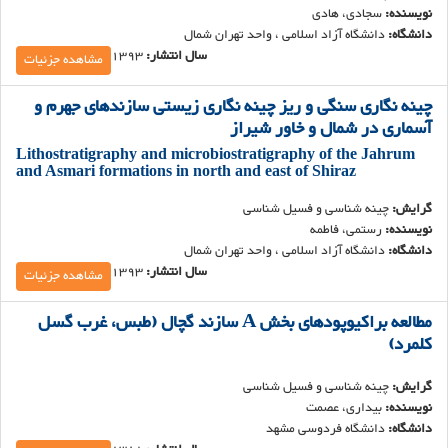
نویسنده:
سجادی، هادی
دانشگاه:
دان‍ش‍گ‍اه آزاد اس‍لام‍ی ، واح‍د ت‍ه‍ران ش‍م‍ال
سال انتشار:
1393
مشاهده جزئیات
چینه نگاری سنگی و ریز چینه نگاری زیستی سازندهای جهرم و
آسماری در شمال و خاور شیراز
Lithostratigraphy and microbiostratigraphy of the Jahrum
and Asmari formations in north and east of Shiraz
گرایش:
چینه شناسی و فسیل شناسی
نویسنده:
رستمی، فاطمه
دانشگاه:
دان‍ش‍گ‍اه آزاد اس‍لام‍ی ، واح‍د ت‍ه‍ران ش‍م‍ال
سال انتشار:
1393
مشاهده جزئیات
مطالعه براکیوپودهای بخش A سازند گچال (طبس، غرب گسل
کلمرد)
گرایش:
چینه شناسی و فسیل شناسی
نویسنده:
بیداری، عصمت
دانشگاه:
دان‍ش‍گ‍اه ف‍ردوس‍ی م‍ش‍ه‍د