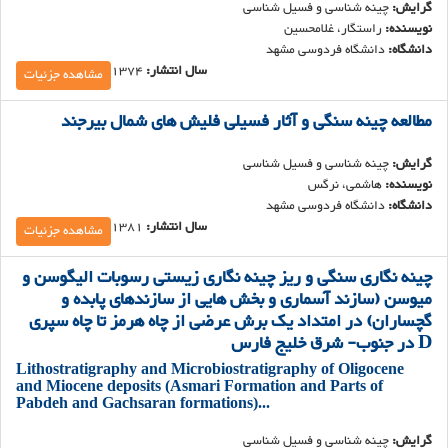
گرایش:
چینه شناسی و فسیل شناسی
نویسنده:
راستگار، غلامحسین
دانشگاه:
دان‍ش‍گ‍اه ف‍ردوس‍ی م‍ش‍ه‍د
سال انتشار:
1374
مشاهده جزئیات
مطالعه چینه سنگی و آثار فسیلی فلیش های شمال بیرجند
گرایش:
چینه شناسی و فسیل شناسی
نویسنده:
هاشمی، نرگس
دانشگاه:
دان‍ش‍گ‍اه ف‍ردوس‍ی م‍ش‍ه‍د
سال انتشار:
1381
مشاهده جزئیات
چینه نگاری سنگی و ریز چینه نگاری زیستی رسوبات الیگوسن و
میوسن (سازند آسماری و بخش هایی از سازندهای پابده و
گچساران) در امتداد یک برش عرضی از چاه هرمز تا چاه سپری
D در جنوب- شرق خلیج فارس
Lithostratigraphy and Microbiostratigraphy of Oligocene
and Miocene deposits (Asmari Formation and Parts of
Pabdeh and Gachsaran formations)...
گرایش:
چینه شناسی و فسیل شناسی