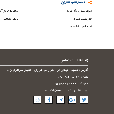
دسترسی سریع
اتوماسیون (آی کن)
سامانه جامع آم
خورشید مشرق
بانک مقالات
ایندکس نقشه ها
اطلاعات تماس
آدرس : مشهد - میدان حر - بلوار سرافرازان - انتهای سرافرازان 18
تلفن : 05138218146
دورنگار : 05138216044
پست الکترونیک : info@gsinet.ir