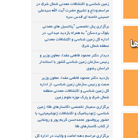
زمین شناسی و اکتشافات معدنی شمال شرق در
مراسم وداع و تشییع حضرت آیت الله سیدعلی
حسینی خامنه ای قدس سره
برگزاری پنل تخصصی "پتانسیل های معدنی
بلوک بردسکن" به همراه بازدید میدانی، در
اداره کل زمین شناسی و اکتشافات معدنی
منطقه شمال شرق
دیدار دکتر محمود فاطمی عقدا، معاون وزیر و
رئیس سازمان زمین شناسی کشور با استاندار
خراسان رضوی
بازدید دکتر محمود فاطمی عقدا، معاون وزیر
صمت و رئیس سازمان زمین شناسی، از اداره
کل زمین شناسی و اکتشافات معدنی منطقه
شمال شرق و پارک موزه علوم زمین
برگزاری سمینار تخصصی «کانسارهای طلا؛ زمین
شناسی، ژئودینامیک و اکتشافات ژئوشیمیایی» با
حضور پروفسور محمدحسن کریم پور و رونمایی
از کتاب کانسارهای طلا
برگزاری مراسم دهه امامت و ولایت در اداره کل