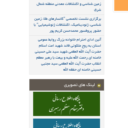
زمین شناسی و اکتشافات معدنی منطقه شمال
شرق
برگزاری نشست تخصصی "کانسارهای طلا، زمین
شناسی، ژئودینامیک، اکتشافات ژئوشیمیایی" با
حضور پروفسور محمدحسن کریم پور
آئین ادای احترام خانواده بزرگ روابط عمومی
استان به روح ملکوتی قائد شهید امت اسلام
حضرت آیت الله العظمی شهید سید علی حسینی
خامنه ای رحمت الله علیه و بیعت با رهبر معظم
انقلاب حضرت آیت الله العظمی سید مجتبی
حسینی خامنه ای حفظه الله
لینک های تصویری