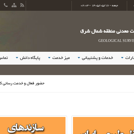
جمعه - 1405/05/16 - 02:03
ات معدنی منطقه شمال شرق
مناظر طبیعی ایران
سازندهای زمین شناسی
GEOLOGICAL SURVEY
ارات
خدمات و پشتیبانی
میز خدمت
پایگاه دانش
تماس 
مخاطرات زمین
سنگ ها و کانی ها
حضور فعال و خدمت رسانی کارکنان ا
مقاطع نازک
معدن