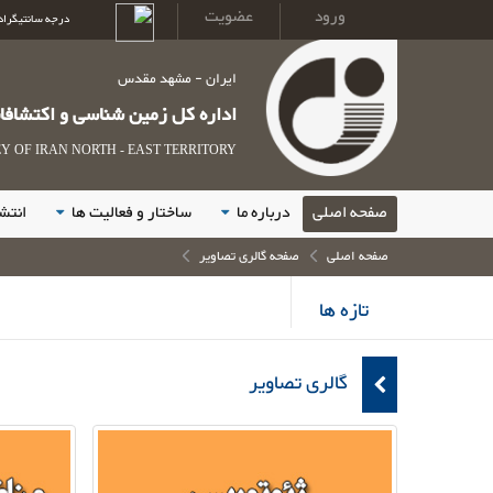
ورود
عضویت
درجه سانتیگراد
ایران - مشهد مقدس
اداره کل زمین شناسی و اکتشاف
ژئوتوریسم
 OF IRAN NORTH - EAST TERRITORY
صفحه اصلی
درباره ما
ساختار و فعالیت ها
انتش
صفحه اصلی
صفحه گالری تصاویر
ساخت های دگرگونی
تازه ها
گالری تصاویر
ساختارهای تکتونیکی