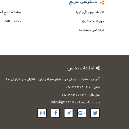
دسترسی سریع
اتوماسیون (آی کن)
سامانه جامع آم
خورشید مشرق
بانک مقالات
ایندکس نقشه ها
اطلاعات تماس
آدرس : مشهد - میدان حر - بلوار سرافرازان - انتهای سرافرازان 18
تلفن : 05138218146
دورنگار : 05138216044
پست الکترونیک : info@gsinet.ir