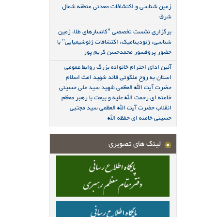
زمین شناسی و اکتشافات معدنی منطقه شمال
شرق
برگزاری نشست تخصصی "کانسارهای طلا، زمین
شناسی، ژئودینامیک، اکتشافات ژئوشیمیایی" با
حضور پروفسور محمدحسن کریم پور
آئین ادای احترام خانواده بزرگ روابط عمومی
استان به روح ملکوتی قائد شهید امت اسلام
حضرت آیت الله العظمی شهید سید علی حسینی
خامنه ای رحمت الله علیه و بیعت با رهبر معظم
انقلاب حضرت آیت الله العظمی سید مجتبی
حسینی خامنه ای حفظه الله
لینک های تصویری