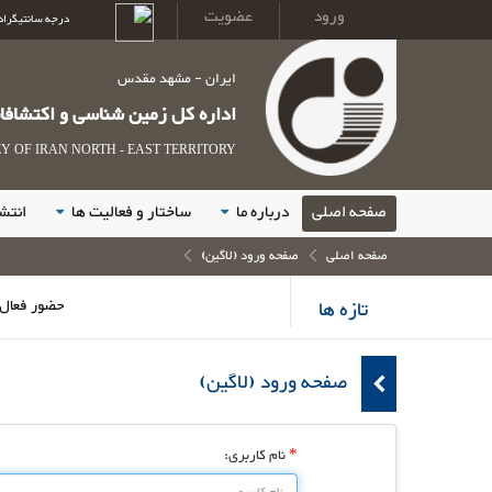
ورود
عضویت
درجه سانتیگراد
ایران - مشهد مقدس
اداره کل زمین شناسی و اکتشاف
 OF IRAN NORTH - EAST TERRITORY
صفحه اصلی
درباره ما
ساختار و فعالیت ها
انتش
صفحه اصلی
صفحه ورود (لاگین)
تازه ها
حضور فعال و خدمت 
صفحه ورود (لاگین)
نام کاربری:
*