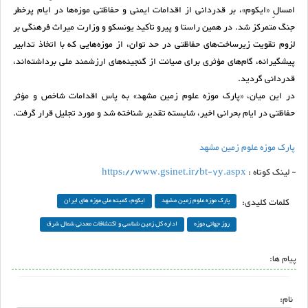
امسالِ «ایکوم»، بر قدردانی از اقدامات ایمنی و حفاظتی موزه‌ها در ایام پرخطر
جنگ متمرکز شد. در همین راستا و پیرو تأکید یونسکو و وزارت میراث فرهنگی بر
لزوم تقویت زیرساخت‌های حفاظتی در حد توان، از موزه‌هایی که با اتخاذ تدابیر
پیشگیرانه، گام‌های مؤثری برای صیانت از گنجینه‌های ارزشمند ملی برداشته‌اند،
قدردانی گردید.
در این میان، «پارک موزه علوم زمین مشهد» به پاس اقدامات شاخص و مؤثر
حفاظتی در ایام بحرانی اخیر، شایسته تقدیر شناخته شد و مورد تجلیل قرار گرفت.
پارک موزه علوم زمین مشهد
- لینک کوتاه :
https://www.gsinet.ir/bt-7y.aspx
کلمات کلیدی:
پارک موزه علوم زمین مشهد
ایکوم، کمیته ملی موزه های ایران
روز جهانی موزه
اداره کل زمین شناسی و اکتشافات معدنی شمال شرق
پیام ها:
نام: