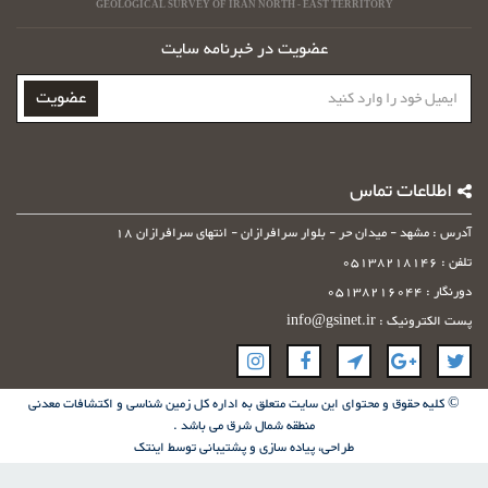
GEOLOGICAL SURVEY OF IRAN NORTH - EAST TERRITORY
عضویت در خبرنامه سایت
ایمیل
عضویت
خود
را
وارد
کنید
اطلاعات تماس
آدرس : مشهد - میدان حر - بلوار سرافرازان - انتهای سرافرازان 18
تلفن : 05138218146
دورنگار : 05138216044
پست الکترونیک : info@gsinet.ir
© کلیه حقوق و محتوای این سایت متعلق به اداره کل زمین شناسی و اکتشافات معدنی
منطقه شمال شرق می باشد .
طراحی، پیاده سازی و پشتیبانی توسط
اینتک