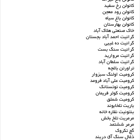
کائولن رخ سفید
کائولن رود معجن
کائولن باغ سیاه
کائولن بهارستان
خاک صنعتی هلاک آباد
گرانیت احمد آباد بجستان
گرانیت ده غیبی
گرانیت سنگ بست
گرانیت مروارید
گرانیت سلطان آباد
تراورتن باغچه
کرومیت اولنگ سبزوار
کرومیت علی آباد فرومد
کرومیت توتستانک
کرومیت کوثر فریمان
کرومیت شملق
باریت تلخابوند
بنتونیت نقاره خانه
مرمریت تلخ بخش
مرمر ششتمد
گچ تکروک
ذغال سنگ آق دربند