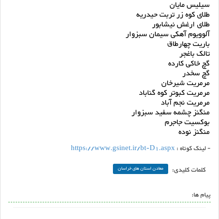
سیلیس مایان
طلای کوه زر تربت حیدریه
طلای ارغش نیشابور
آلوویوم آهکی سیمان سبزوار
باریت چهارطاق
تالک باغجر
گچ خاکی کارده
گچ سخدر
مرمریت شیرخان
مرمریت کبوتر کوه گناباد
مرمریت نجم آباد
منگنز چشمه سفید سبزوار
بوکسیت جاجرم
منگنز نوده
- لینک کوتاه :
https://www.gsinet.ir/bt-D1.aspx
کلمات کلیدی:
معادن استان های خراسان
پیام ها: