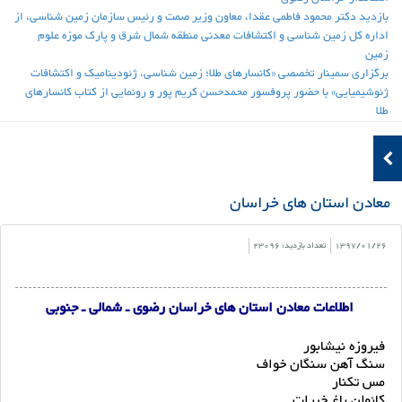
بازدید دکتر محمود فاطمی عقدا، معاون وزیر صمت و رئیس سازمان زمین شناسی، از
اداره کل زمین شناسی و اکتشافات معدنی منطقه شمال شرق و پارک موزه علوم
زمین
برگزاری سمینار تخصصی «کانسارهای طلا؛ زمین شناسی، ژئودینامیک و اکتشافات
ژئوشیمیایی» با حضور پروفسور محمدحسن کریم پور و رونمایی از کتاب کانسارهای
طلا
معادن استان های خراسان
1397/01/26
تعداد بازدید: 23096
اطلاعات معادن استان های خراسان رضوی ـ شمالی ـ جنوبی
فیروزه نیشابور
سنگ آهن سنگان خواف
مس تکنار
کائولن باغ خیرات