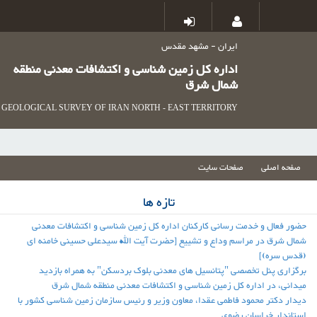
ایران - مشهد مقدس
اداره کل زمین شناسی و اکتشافات معدنی منطقه
شمال شرق
GEOLOGICAL SURVEY OF IRAN NORTH - EAST TERRITORY
صفحه اصلی
صفحات سایت
تازه ها
حضور فعال و خدمت رسانی کارکنان اداره کل زمین شناسی و اکتشافات معدنی
شمال شرق در مراسم وداع و تشییع [حضرت آیت الله سیدعلی حسینی خامنه ای
(قدس سره)]
برگزاری پنل تخصصی "پتانسیل های معدنی بلوک بردسکن" به همراه بازدید
میدانی، در اداره کل زمین شناسی و اکتشافات معدنی منطقه شمال شرق
دیدار دکتر محمود فاطمی عقدا، معاون وزیر و رئیس سازمان زمین شناسی کشور با
استاندار خراسان رضوی