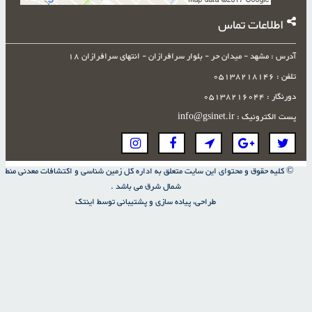
اطلاعات تماس
آدرس : مشهد - میدان حر - بلوار سرافرازان - انتهای سرافرازان 18
تلفن : 05138218146
دورنگار : 05138216044
پست الکترونیک : info@gsinet.ir
© کلیه حقوق و محتوای این سایت متعلق به اداره کل زمین شناسی و اکتشافات معدنی منطقه
شمال شرق می باشد .
طراحی، پیاده سازی و پشتیبانی توسط
اینتک