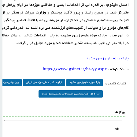
امسالِ «ایکوم»، بر قدردانی از اقدامات ایمنی و حفاظتی موزه‌ها در ایام پرخطر جن
متمرکز شد. در همین راستا و پیرو تأکید یونسکو و وزارت میراث فرهنگی بر لزو
تقویت زیرساخت‌های حفاظتی در حد توان، از موزه‌هایی که با اتخاذ تدابیر پیشگیرانه
گام‌های مؤثری برای صیانت از گنجینه‌های ارزشمند ملی برداشته‌اند، قدردانی گردید
در این میان، «پارک موزه علوم زمین مشهد» به پاس اقدامات شاخص و مؤثر حفاظت
در ایام بحرانی اخیر، شایسته تقدیر شناخته شد و مورد تجلیل قرار گرفت.
پارک موزه علوم زمین مشهد
- لینک کوتاه :
https://www.gsinet.ir/bt-7y.aspx
کلمات کلیدی:
پارک موزه علوم زمین مشهد
ایکوم، کمیته ملی موزه های ایران
روز جهانی موزه
اداره کل زمین شناسی و اکتشافات معدنی شمال شرق
پیام ها:
نام: