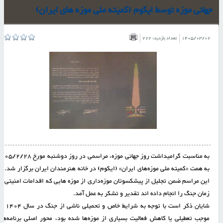
جهانی موزه توسط ایکوم (کمیته ملی موزه های ایران)
1405/03/02
تعداد بازدید: 272
به مناسبت گرامیداشت روز جهانی موزه، مراسمی در روز دوشنبه مورخ 28
به همت «کمیته ملی موزه‌های ایران» (ایکوم) در خانه هنرمندان ایران برگزار شد. د
این مراسم ضمن تجلیل از پیشکسوتان موزه‌داری از موزه هایی که اقدامات امنیتی د
زمان جنگ را انجام داده اند تقدیر و تشکر به عمل آمد.
شایان ذکر است با توجه به شرایط خاص و تحمیل
موجب تعطیلی یا کاهش فعالیت بسیاری از موزه‌ها شده بود، محور اصلیِ برنامه‌ها