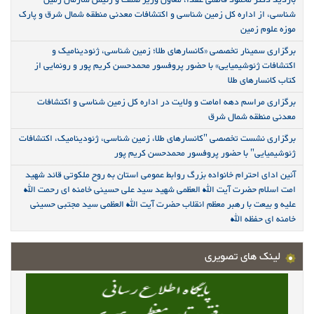
بازدید دکتر محمود فاطمی عقدا، معاون وزیر صمت و رئیس سازمان زمین
شناسی، از اداره کل زمین شناسی و اکتشافات معدنی منطقه شمال شرق و پارک
موزه علوم زمین
برگزاری سمینار تخصصی «کانسارهای طلا؛ زمین شناسی، ژئودینامیک و
اکتشافات ژئوشیمیایی» با حضور پروفسور محمدحسن کریم پور و رونمایی از
کتاب کانسارهای طلا
برگزاری مراسم دهه امامت و ولایت در اداره کل زمین شناسی و اکتشافات
معدنی منطقه شمال شرق
برگزاری نشست تخصصی "کانسارهای طلا، زمین شناسی، ژئودینامیک، اکتشافات
ژئوشیمیایی" با حضور پروفسور محمدحسن کریم پور
آئین ادای احترام خانواده بزرگ روابط عمومی استان به روح ملکوتی قائد شهید
امت اسلام حضرت آیت الله العظمی شهید سید علی حسینی خامنه ای رحمت الله
علیه و بیعت با رهبر معظم انقلاب حضرت آیت الله العظمی سید مجتبی حسینی
خامنه ای حفظه الله
لینک های تصویری