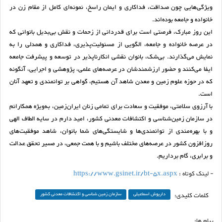
ویژگی‌هایی چون صداقت، فداکاری و ایمان راسخ، نمونه‌ای کامل از مقام زن در
خانواده و جامعه بوده‌اند.
این روز مبارک، فرصتی است برای قدردانی از زحمات و نقش بی‌بدیل بانوانی که
در عرصه خانواده و جامعه، الگویی از مسئولیت‌پذیری، فداکاری و همدلی را به
نمایش می‌گذارند. بی‌شک، بانوان نقشی انکارناپذیر در توسعه و پیشرفت جامعه
ایفا می‌کنند و حضور ارزشمندشان در عرصه‌های علمی، پژوهشی و اجرایی، آنگونه
که در حوزه علوم زمین و معدن شاهد آن هستیم، گواهی بر توانمندی و تعهد آنان
است.
با آرزوی سلامتی، موفقیت و سعادت برای تمامی زنان ایران‌زمین، به‌ویژه همکارانم
در سازمان زمین‌شناسی و اکتشافات معدنی کشور، امید دارم در سایه الطاف الهی
و با بهره‌مندی از توانمندی‌ها و شایستگی‌های شما بانوان، شاهد موفقیت‌های
روزافزون کشور در عرصه‌های مختلف باشیم و با همت جمعی، در مسیر تحقق عدالت
و برابری، گام برداریم.
- لینک کوتاه :
https://www.gsinet.ir/bt-5x.aspx
کلمات کلیدی:
داریوش اسماعیلی
سازمان زمین شناسی و اکتشافات معدنی کشور
پیام ها: