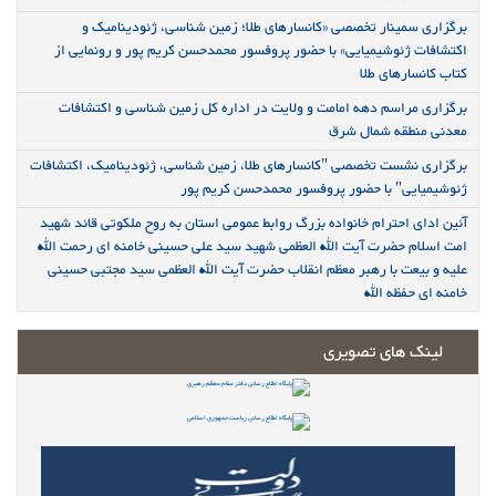
برگزاری سمینار تخصصی «کانسارهای طلا؛ زمین شناسی، ژئودینامیک و
اکتشافات ژئوشیمیایی» با حضور پروفسور محمدحسن کریم پور و رونمایی از
کتاب کانسارهای طلا
برگزاری مراسم دهه امامت و ولایت در اداره کل زمین شناسی و اکتشافات
معدنی منطقه شمال شرق
برگزاری نشست تخصصی "کانسارهای طلا، زمین شناسی، ژئودینامیک، اکتشافات
ژئوشیمیایی" با حضور پروفسور محمدحسن کریم پور
آئین ادای احترام خانواده بزرگ روابط عمومی استان به روح ملکوتی قائد شهید
امت اسلام حضرت آیت الله العظمی شهید سید علی حسینی خامنه ای رحمت الله
علیه و بیعت با رهبر معظم انقلاب حضرت آیت الله العظمی سید مجتبی حسینی
خامنه ای حفظه الله
لینک های تصویری