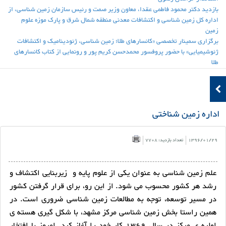
بازدید دکتر محمود فاطمی عقدا، معاون وزیر صمت و رئیس سازمان زمین شناسی، از
اداره کل زمین شناسی و اکتشافات معدنی منطقه شمال شرق و پارک موزه علوم
زمین
برگزاری سمینار تخصصی «کانسارهای طلا؛ زمین شناسی، ژئودینامیک و اکتشافات
ژئوشیمیایی» با حضور پروفسور محمدحسن کریم پور و رونمایی از کتاب کانسارهای
طلا
اداره زمین شناختی
1396/01/29
تعداد بازدید: 7708
علم زمین شناسی به عنوان یکی از علوم پایه و زیربنایی اکتشاف و
رشد هر کشور محسوب می شود. از این رو، برای قرار گرفتن کشور
در مسیر توسعه، توجه به مطالعات زمین شناسی ضروری است. در
همین راستا بخش زمین شناسی مرکز مشهد، با شکل گیری هسته ی
اولیه ی مرکز در سال 1369 کار خود را آغاز کرد. امروز با افتخار