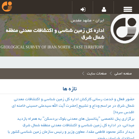
ایران - مشهد مقدس
اداره کل زمین شناسی و اکتشافات معدنی منطقه
شمال شرق
GEOLOGICAL SURVEY OF IRAN NORTH - EAST TERRITORY
صفحه اصلی
صفحات سایت
تازه ها
حضور فعال و خدمت رسانی کارکنان اداره کل زمین شناسی و اکتشافات معدنی
شمال شرق در مراسم وداع و تشییع [حضرت آیت الله سیدعلی حسینی خامنه ای
(قدس سره)]
برگزاری پنل تخصصی "پتانسیل های معدنی بلوک بردسکن" به همراه بازدید
میدانی، در اداره کل زمین شناسی و اکتشافات معدنی منطقه شمال شرق
دیدار دکتر محمود فاطمی عقدا، معاون وزیر و رئیس سازمان زمین شناسی کشور با
استاندار خراسان رضوی