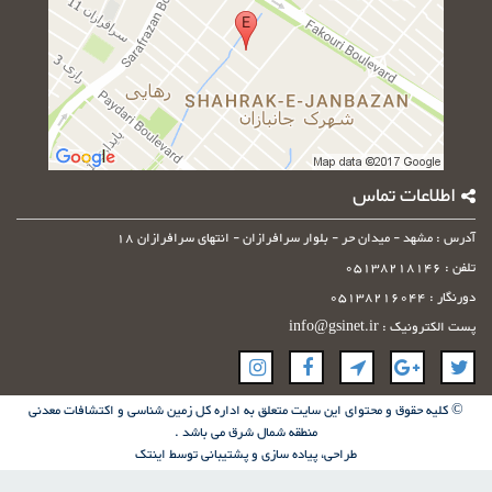
اطلاعات تماس
آدرس : مشهد - میدان حر - بلوار سرافرازان - انتهای سرافرازان 18
تلفن : 05138218146
دورنگار : 05138216044
پست الکترونیک : info@gsinet.ir
© کلیه حقوق و محتوای این سایت متعلق به اداره کل زمین شناسی و اکتشافات معدنی
منطقه شمال شرق می باشد .
طراحی، پیاده سازی و پشتیبانی توسط
اینتک