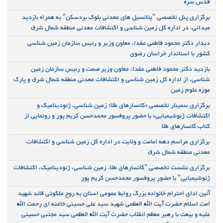
قدس سره
برگزاری پنل تخصصی "پتانسیل های معدنی بلوک بردسکن" به همراه بازدید
میدانی، در اداره کل زمین شناسی و اکتشافات معدنی منطقه شمال شرق
دیدار دکتر محمود فاطمی عقدا، معاون وزیر و رئیس سازمان زمین شناسی
کشور با استاندار خراسان رضوی
بازدید دکتر محمود فاطمی عقدا، معاون وزیر صمت و رئیس سازمان زمین
شناسی، از اداره کل زمین شناسی و اکتشافات معدنی منطقه شمال شرق و پارک
موزه علوم زمین
برگزاری سمینار تخصصی «کانسارهای طلا؛ زمین شناسی، ژئودینامیک و
اکتشافات ژئوشیمیایی» با حضور پروفسور محمدحسن کریم پور و رونمایی از
کتاب کانسارهای طلا
برگزاری مراسم دهه امامت و ولایت در اداره کل زمین شناسی و اکتشافات
معدنی منطقه شمال شرق
برگزاری نشست تخصصی "کانسارهای طلا، زمین شناسی، ژئودینامیک، اکتشافات
ژئوشیمیایی" با حضور پروفسور محمدحسن کریم پور
آئین ادای احترام خانواده بزرگ روابط عمومی استان به روح ملکوتی قائد شهید
امت اسلام حضرت آیت الله العظمی شهید سید علی حسینی خامنه ای رحمت الله
علیه و بیعت با رهبر معظم انقلاب حضرت آیت الله العظمی سید مجتبی حسینی