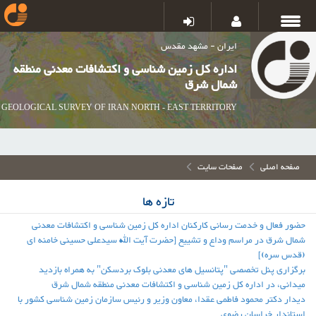
ایران - مشهد مقدس
اداره کل زمین شناسی و اکتشافات معدنی منطقه
شمال شرق
GEOLOGICAL SURVEY OF IRAN NORTH - EAST TERRITORY
صفحه اصلی
صفحات سایت
تازه ها
حضور فعال و خدمت رسانی کارکنان اداره کل زمین شناسی و اکتشافات معدنی
شمال شرق در مراسم وداع و تشییع [حضرت آیت الله سیدعلی حسینی خامنه ای
(قدس سره)]
برگزاری پنل تخصصی "پتانسیل های معدنی بلوک بردسکن" به همراه بازدید
میدانی، در اداره کل زمین شناسی و اکتشافات معدنی منطقه شمال شرق
دیدار دکتر محمود فاطمی عقدا، معاون وزیر و رئیس سازمان زمین شناسی کشور با
استاندار خراسان رضوی