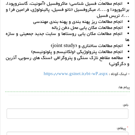
انجام مطالعات فسیل شناسی؛ ماکروفسیل (آمونیت، گاستروپودا،
براکیوپودا و….)، میکروفسیل (نانو فسیل، پالینولوژی، فرامین فرا و
…)، تریس فسیل
انجام مطالعات ریز پهنه بندی و پهنه بندی مهندسی
انجام مطالعات مکان یابی محل دفن زباله
انجام مطالعات مکان یابی روستاها و سایت جدید جمعیتی و سازه
ها
انجام مطالعات ساختاری و (joint study)
انجام مطالعات پترولوژیکی (ولکانیسم و پلوتونیسم)
مطالعه مقاطع نازک سنگی و پتروگرافی (سنگ های رسوبی، آذرین
و دگرگونی)
- لینک کوتاه :
https://www.gsinet.ir/bt-wP.aspx
پیام ها:
نام:
*
پیغام: