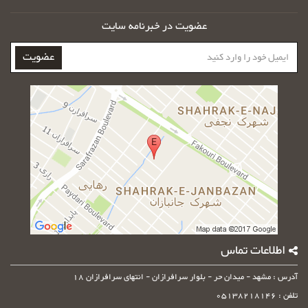
عضویت در خبرنامه سایت
ایمیل
عضویت
خود
را
وارد
کنید
اطلاعات تماس
آدرس : مشهد - میدان حر - بلوار سرافرازان - انتهای سرافرازان 18
تلفن : 05138218146