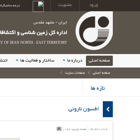
ورود
عضویت
درجه سانتیگراد
ایران - مشهد مقدس
اداره کل زمین شناسی و اکتشاف
 OF IRAN NORTH - EAST TERRITORY
صفحه اصلی
درباره ما
ساختار و فعالیت ها
انتش
صفحه اصلی
صفحات سایت
تازه ها
افسون ناروئی
1404/10/09
تعداد بازدید: 187