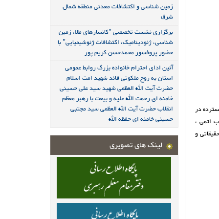
زمین شناسی و اکتشافات معدنی منطقه شمال
شرق
برگزاری نشست تخصصی "کانسارهای طلا، زمین
شناسی، ژئودینامیک، اکتشافات ژئوشیمیایی" با
حضور پروفسور محمدحسن کریم پور
آئین ادای احترام خانواده بزرگ روابط عمومی
استان به روح ملکوتی قائد شهید امت اسلام
حضرت آیت الله العظمی شهید سید علی حسینی
خامنه ای رحمت الله علیه و بیعت با رهبر معظم
انقلاب حضرت آیت الله العظمی سید مجتبی
ربه گسترده در
حسینی خامنه ای حفظه الله
ی زمین‌شناسی و معدنی، کار با تجهیزات آزمایشگاهی تخصصی از جمله ( دستگاه های , XRF, ICP. OES جذب اتمی ،
قیقاتی و
لینک های تصویری