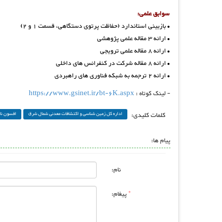
سوابق علمی:
• بازبینی استاندارد (حفاظت پرتوی دستگاهی، قسمت 1 و 2)
• ارائه 3 مقاله علمی پژوهشی
• ارائه 8 مقاله علمی ترویجی
• ارائه 8 مقاله شرکت در کنفرانس های داخلی
• ارائه 2 ترجمه به شبکه فناوری های راهبردی
- لینک کوتاه :
https://www.gsinet.ir/bt-6K.aspx
کلمات کلیدی:
اداره کل زمین شناسی و اکتشافات معدنی شمال شرق
افسون نا
پیام ها:
نام:
*
پیغام: