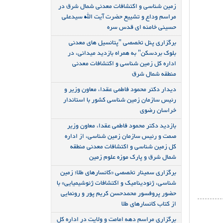
زمین شناسی و اکتشافات معدنی شمال شرق در
مراسم وداع و تشییع حضرت آیت الله سیدعلی
حسینی خامنه ای قدس سره
برگزاری پنل تخصصی "پتانسیل های معدنی
بلوک بردسکن" به همراه بازدید میدانی، در
اداره کل زمین شناسی و اکتشافات معدنی
منطقه شمال شرق
دیدار دکتر محمود فاطمی عقدا، معاون وزیر و
رئیس سازمان زمین شناسی کشور با استاندار
خراسان رضوی
بازدید دکتر محمود فاطمی عقدا، معاون وزیر
صمت و رئیس سازمان زمین شناسی، از اداره
کل زمین شناسی و اکتشافات معدنی منطقه
شمال شرق و پارک موزه علوم زمین
برگزاری سمینار تخصصی «کانسارهای طلا؛ زمین
شناسی، ژئودینامیک و اکتشافات ژئوشیمیایی» با
حضور پروفسور محمدحسن کریم پور و رونمایی
از کتاب کانسارهای طلا
برگزاری مراسم دهه امامت و ولایت در اداره کل