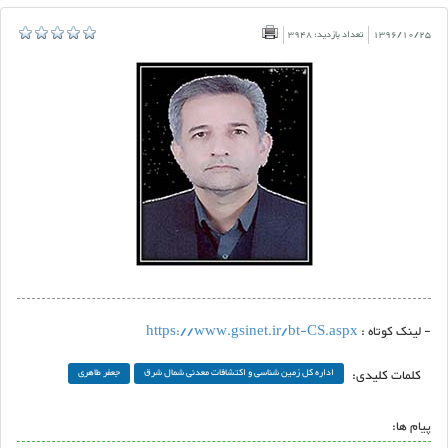
1396/10/25
تعداد بازدید: 3948
- لینک کوتاه :
https://www.gsinet.ir/bt-CS.aspx
کلمات کلیدی:
اداره کل زمین شناسی و اکتشافات معدنی شمال شرق
جعفر طاهری
پیام ها: