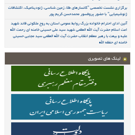
برگزاری نشست تخصصی "کانسارهای طلا، زمین شناسی، ژئودینامیک، اکتشافات
ژئوشیمیایی" با حضور پروفسور محمدحسن کریم پور
آئین ادای احترام خانواده بزرگ روابط عمومی استان به روح ملکوتی قائد شهید
امت اسلام حضرت آیت الله العظمی شهید سید علی حسینی خامنه ای رحمت الله
علیه و بیعت با رهبر معظم انقلاب حضرت آیت الله العظمی سید مجتبی حسینی
خامنه ای حفظه الله
لینک های تصویری