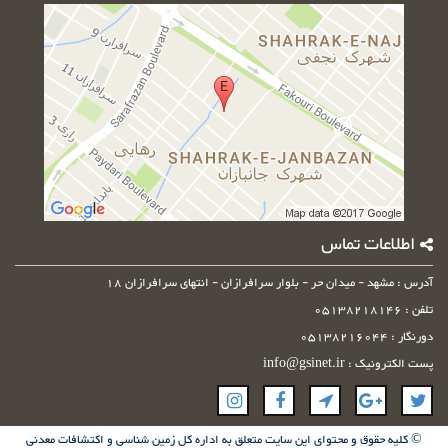
وارد
کنید
اطلاعات تماس
آدرس : مشهد - میدان حر - بلوار سرافرازان - انتهای سرافرازان 18
تلفن : 05138218146
دورنگار : 05138216044
پست الکترونیک : info@gsinet.ir
© کلیه حقوق و محتوای این سایت متعلق به اداره کل زمین شناسی و اکتشافات معدنی