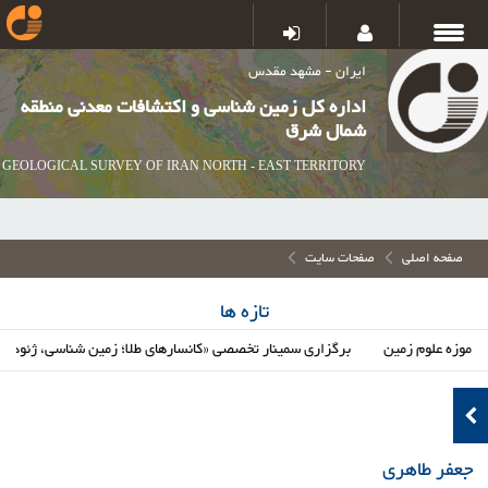
ایران - مشهد مقدس
اداره کل زمین شناسی و اکتشافات معدنی منطقه
شمال شرق
GEOLOGICAL SURVEY OF IRAN NORTH - EAST TERRITORY
صفحه اصلی
صفحات سایت
تازه ها
ه علوم زمین
برگزاری سمینار تخصصی «کانسارهای طلا؛ زمین شناسی، ژئودینامیک و
جعفر طاهری