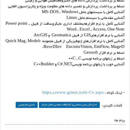
تسلط بر برداشت، پردازش داده های الکترومغناطیس هوایی و زمینی
تسلط بر برداشت، پردازش و تفسیر داده های مقاومت ویژه و پلاریزاسیون القایی
آشنایی کامل با سیستمهای عامل MS-DOS , Windows
آشنایی مقدماتی با سیستم عامل Linux
آشنایی کامل با نرم افزارهایمختلف اداری مایکروسافت از قبیل Power point ,
Word , Excel , Access, One Note
آشنایی با نرم افزارهایGIS از قبیل Geomatica و ArcGIS
آشنایی کامل با نرم افزارهای ژئوفیزیکی از قبیل مجموعه
(Quick Mag, Model
Res2DInv،
Vision, EmFlow, Mag3D)Encom
تسلط بر نرم افزار Geosoft
تسلط بر زبانهای برنامه نویسی C , C++
آشنایی خوب با زبانهای برنامه نویسیC#.NET و C++Builder
- لینک کوتاه :
https://www.gsinet.ir/bt-Cv.aspx
کلمات کلیدی:
اداره کل زمین شناسی و اکتشافات معدنی شمال شرق
حسین فردوسی
پیام ها: