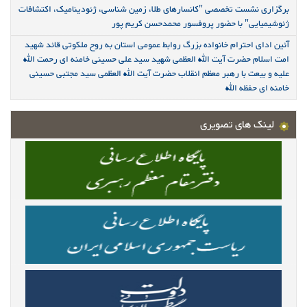
برگزاری نشست تخصصی "کانسارهای طلا، زمین شناسی، ژئودینامیک، اکتشافات
ژئوشیمیایی" با حضور پروفسور محمدحسن کریم پور
آئین ادای احترام خانواده بزرگ روابط عمومی استان به روح ملکوتی قائد شهید
امت اسلام حضرت آیت الله العظمی شهید سید علی حسینی خامنه ای رحمت الله
علیه و بیعت با رهبر معظم انقلاب حضرت آیت الله العظمی سید مجتبی حسینی
خامنه ای حفظه الله
لینک های تصویری