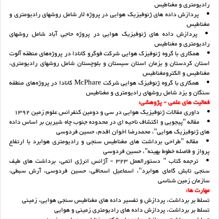
رادیومتری و مغناطیس
پردازش داده های ژئوفیزیک هوایی در پروژه لار شامل روشهای رادیومتری و
مغناطیس
پردازش داده های ژئوفیزیک هوایی در پروژه حاجی آباد شامل روشهای
رادیومتری و مغناطیس
همکاری با گروه ژئوفیزک هوایی شرکت فوگرو کانادا در پروژه‌های منطقه آلوت
استان کردستان و بزمان استان سیستان و بلوچستان شامل روشهای رادیومتری،
مغناطیس و الکترومغناطیس
همکاری با گروه ژئوفیزک هوایی شرکت McPhare کانادا در پروژه‌های منطقه
سنگان و یزد شامل روشهای رادیومتری و مغناطیس
فعالیت های علمی - پژوهشی:
داوری مقالات ژئوفیزیک هوایی در سی و دومین کنفرانس علوم زمین 1392
مقاله "پیجویی و اکتشاف ناحیه ای در محدوده جنوب چاه شیرین بر اساس داده
های ‍ژئوفیزیک هوایی"، محمدرضا اخوان اقدم، حسین فردوسی
مقاله "طراحی برداشت های مغناطیس سنجی و رادیومتری هوابرد با ارتفاع
پرواز و فاصله خطوط بهینه"، حسین فردوسی
ترجمه کتاب " دستورالعمل 323 - آژانس انرژی اتمی، برداشت های طیف
سنجی تابش گامای هوابرد"، اسماعیل اسحاقی، حسین فردوسی، آرش سبطی،
سازمان زمین شناسی
مهارت ها:
تسلط بر برداشت، پردازش و تفسیر داده های مغناطیس سنجی هوایی، زمینی
تسلط بر برداشت، پردازش داده های رادیومتری زمینی و هوایی