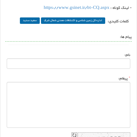
- لینک کوتاه :
https://www.gsinet.ir/bt-CQ.aspx
کلمات کلیدی:
اداره کل زمین شناسی و اکتشافات معدنی شمال شرق
سعید سدید
پیام ها:
نام:
*
پیغام: