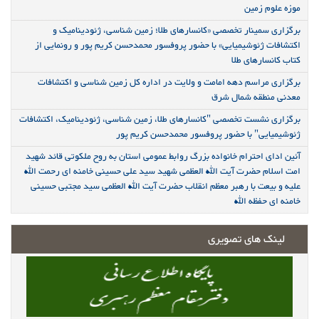
موزه علوم زمین
برگزاری سمینار تخصصی «کانسارهای طلا؛ زمین شناسی، ژئودینامیک و
اکتشافات ژئوشیمیایی» با حضور پروفسور محمدحسن کریم پور و رونمایی از
کتاب کانسارهای طلا
برگزاری مراسم دهه امامت و ولایت در اداره کل زمین شناسی و اکتشافات
معدنی منطقه شمال شرق
برگزاری نشست تخصصی "کانسارهای طلا، زمین شناسی، ژئودینامیک، اکتشافات
ژئوشیمیایی" با حضور پروفسور محمدحسن کریم پور
آئین ادای احترام خانواده بزرگ روابط عمومی استان به روح ملکوتی قائد شهید
امت اسلام حضرت آیت الله العظمی شهید سید علی حسینی خامنه ای رحمت الله
علیه و بیعت با رهبر معظم انقلاب حضرت آیت الله العظمی سید مجتبی حسینی
خامنه ای حفظه الله
لینک های تصویری