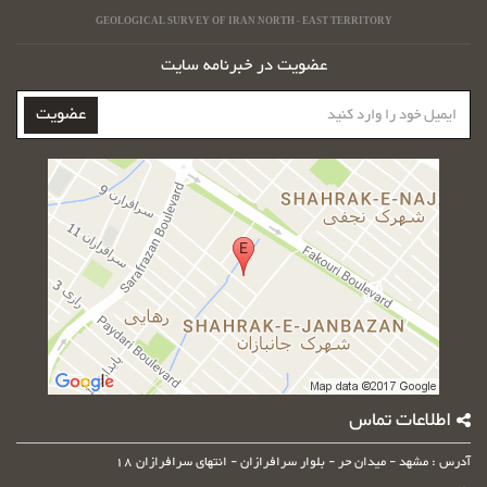
GEOLOGICAL SURVEY OF IRAN NORTH - EAST TERRITORY
عضویت در خبرنامه سایت
ایمیل
عضویت
خود
را
وارد
کنید
اطلاعات تماس
آدرس : مشهد - میدان حر - بلوار سرافرازان - انتهای سرافرازان 18