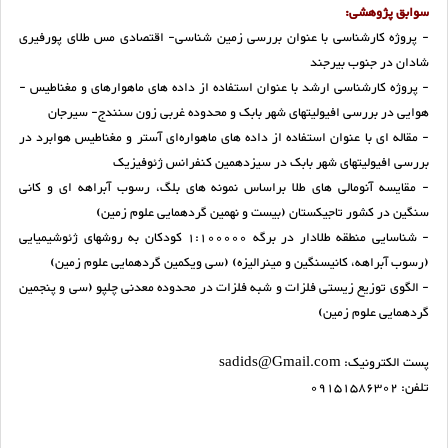
سوابق پژوهشی:
- پروژه کارشناسی با عنوان بررسی زمین شناسی- اقتصادی مس طلای پورفیری
شادان در جنوب بیرجند
- پروژه کارشناسی ارشد با عنوان استفاده از داده­ های ماهواره­ای و مغناطیس ­
هوایی در بررسی افیولیتهای شهر بابک و محدوده غربی زون سنندج- سیرجان
- مقاله ای با عنوان استفاده از داده های ماهواره‌ای آستر و مغناطیس هوابرد در
بررسی افیولیتهای شهر بابک در سیزدهمین کنفرانس ژئوفیزیک
- مقایسه آنومالی­ های طلا براساس نمونه ­های بلگ، رسوب آبراهه ­ای و کانی
سنگین در کشور تاجیکستان (بیست و نهمین گردهمایی علوم زمین)
- شناسایی منطقه طلادار در برگه 1:100000 کودکان به روشهای ژئوشیمیایی
(رسوب آبراهه، کانی­سنگین و مینرالیزه) (سی ویکمین گردهمایی علوم زمین)
- الگوی توزیع زیستی فلزات و شبه فلزات در محدوده معدنی چلپو (سی و پنجمین
گردهمایی علوم زمین)
پست الکترونیک: sadids@Gmail.com
تلفن: 09151586302