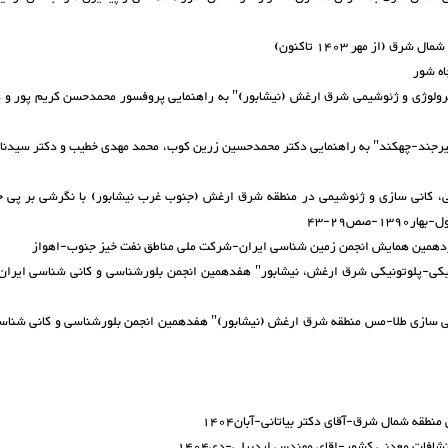
 پترولوژی و ژئوشیمی شرق ارغش (نیشابور)" به راهنمایی پروفسور محمدحسن کریم پور و 
وب بیرجند-چهکند" به راهنمایی دکتر محمدحسین زرین کوب، محمد مهدی خطیب و دکتر سیدن
نی، کانی سازی و ژئوشیمی در منطقه شرق ارغش (جنوب غرب نیشابور) با نگرشی بر پی
انیکی-پلوتونیکی شرق ارغش، نیشابور" هفدهمین انجمن بلورشناسی و کانی شناسی ایران
کانی سازی طلا-مس منطقه شرق ارغش (نیشابور)" هفدهمین انجمن بلورشناسی و کانی شناس
قه شمال شرق-آقای دکتر بیاتانی-آبان1404
شافات معدنی کشور-اقای مهندس اردبیلی-دی1404