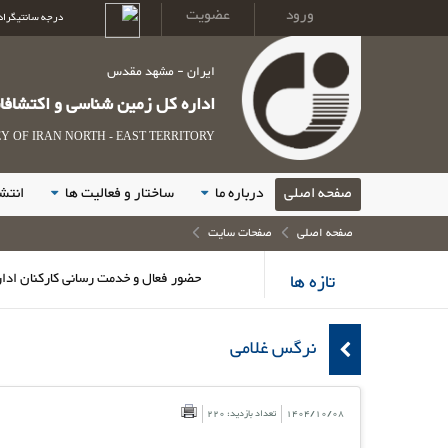
ورود
عضویت
درجه سانتیگراد
ایران - مشهد مقدس
اداره کل زمین شناسی و اکتشاف
 OF IRAN NORTH - EAST TERRITORY
صفحه اصلی
درباره ما
ساختار و فعالیت ها
انتش
صفحه اصلی
صفحات سایت
تازه ها
حضور فعال و خدمت رسانی کارکنان اداره کل زمی
نرگس غلامی
1404/10/08
تعداد بازدید: 220