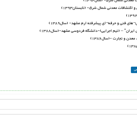
ران" – (تیم اجرایی)-دانشگاه فردوسی مشهد-(سال1388)
می