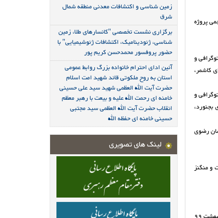
زمین شناسی و اکتشافات معدنی منطقه شمال
شرق
تی و قراردادهای حجمی پروژه
برگزاری نشست تخصصی "کانسارهای طلا، زمین
شناسی، ژئودینامیک، اکتشافات ژئوشیمیایی" با
حضور پروفسور محمدحسن کریم پور
وگرافی و
آئین ادای احترام خانواده بزرگ روابط عمومی
دگی جمعیت، آلتراسیون، لندست، IRS و SPOT شهرستان های کاشمر،
استان به روح ملکوتی قائد شهید امت اسلام
حضرت آیت الله العظمی شهید سید علی حسینی
وگرافی و
خامنه ای رحمت الله علیه و بیعت با رهبر معظم
ی جمعیت، آلتراسیون، لندست، IRS و SPOT شهرستان های بجنورد،
انقلاب حضرت آیت الله العظمی سید مجتبی
حسینی خامنه ای حفظه الله
ی کانساری استان خراسان رضوی
لینک های تصویری
 و منگنز
8- خدمت در دفتر مدیر کل سازمان زمین شناسی و اکتشافات معدنی شمال شرق به عنوان مسئول دفتر و کارشناس امور هماهنگی و پیگیری (از ابتدای اردیبهشت 99