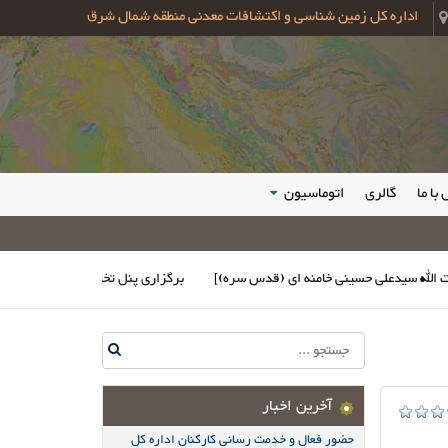
اداره کل زمین شناسی و اکتشافات معدنی منطقه شمال شرق
با ما
گالری
اتوماسیون
علی حسینی خامنه ای (قدس سره)]
برگزاری پنل تخصصی "پتانسیل های معدنی بلو
آخرین اخبار
حضور فعال و خدمت رسانی کارکنان اداره کل