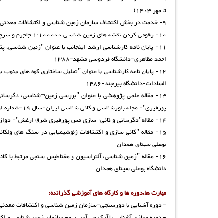
تا مهر 1403)
9- خدمت در بخش اکتشاف سازمان زمین شناسی و اکتشافات معدنی شمال شرق (از مهر 1403 تاکنون)
10- رقومی کردن نقشه های زمین شناسی 1:100000 جاجرم و سرچاه شور
11- پایان نامه کارشناسی ارشد اینجانب با عنوان "زمین شناسی،
احمد مظاهری-دانشگاه فردوسی مشهد-1388
12- پایان نامه کارشناسی با عنوان "تحلیل ساختاری کوه های جن
السادات-دانشگاه بیرجند-1386
13- مقاله علمی پژوهشی با عنوان "بررسی زمین¬شناسی، دگرسا
پورفیری"- مجله بلورشناسی و کانی شناسی ایران-سال 19-شماره اول-بهار1390-صص29-43
14- مقاله"دگرسانی و کانی¬سازی مس پورفیری شرق ارغش"- دوازدهمین همایش انجمن زمین شناسی ایران-شرکت ملی مناطق نفت خیز جنوب-اهواز
15- مقاله "کانی سازی و اکتشافات ژئوشیمیایی در سنگ های ولک
بوعلی سینای همدان
16- مقاله "زمین شناسی، آلتراسیون و مغناطیس سنجی مرتبط با 
دانشگاه بوعلی سینای همدان
مهارت ها،دوره ها و کارگاه های آموزشی گذرانده:
- دوره آشنایی با دورسنجی-سازمان زمین شناسی و اکتشافات معدنی منط
- دوره مجازی آشنایی با آرک جی آس پرو- سازمان زمین شناسی و اکت