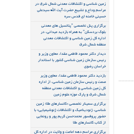
زمین شناسی و اکتشافات معدنی شمال شرق در
مراسم وداع و تشییع حضرت آیت الله سیدعلی
حسینی خامنه ای قدس سره
برگزاری پنل تخصصی "پتانسیل های معدنی
بلوک بردسکن" به همراه بازدید میدانی، در
اداره کل زمین شناسی و اکتشافات معدنی
منطقه شمال شرق
دیدار دکتر محمود فاطمی عقدا، معاون وزیر و
رئیس سازمان زمین شناسی کشور با استاندار
خراسان رضوی
بازدید دکتر محمود فاطمی عقدا، معاون وزیر
صمت و رئیس سازمان زمین شناسی، از اداره
کل زمین شناسی و اکتشافات معدنی منطقه
شمال شرق و پارک موزه علوم زمین
برگزاری سمینار تخصصی «کانسارهای طلا؛ زمین
شناسی، ژئودینامیک و اکتشافات ژئوشیمیایی» با
حضور پروفسور محمدحسن کریم پور و رونمایی
از کتاب کانسارهای طلا
برگزاری مراسم دهه امامت و ولایت در اداره کل