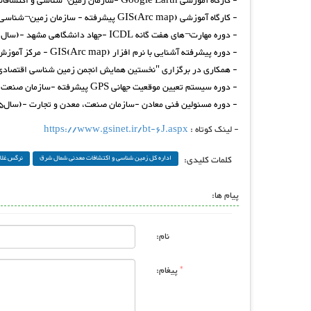
- کارگاه آموزشی Google Earth -سازمان زمین¬شناسی و اکتشافات معدنی شمال شرق- (سال1394)
- کارگاه آموزشی GIS(Arc map) پیشرفته - سازمان زمین¬شناسی و اکتشافات معدنی شمال شرق- (تابستان1393)
- دوره مهارت¬های هفت گانه ICDL -جهاد دانشگاهی مشهد -(سال1392)
- دوره پیشرفته آشنایی با نرم افزار GIS(Arc map) - مرکز آموزش¬های فنی و حرفه¬ای پیشرفته ارم مشهد- (سال1389)
- همکاری در برگزاری "نخستین همایش انجمن زمین شناسی اقتصادی ای
- دوره سیستم تعیین موقعیت جهانی GPS پیشرفته -سازمان صنعت، معدن و تجارت -(سال1386)
- دوره مسئولین فنی معادن -سازمان صنعت، معدن و تجارت -(سال1385)
- لینک کوتاه :
https://www.gsinet.ir/bt-6J.aspx
کلمات کلیدی:
اداره کل زمین شناسی و اکتشافات معدنی شمال شرق
نرگس غلا
پیام ها:
نام:
*
پیغام: