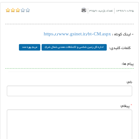
1396/10/25
تعداد بازدید: 3759
- لینک کوتاه :
https://www.gsinet.ir/bt-CM.aspx
کلمات کلیدی:
اداره کل زمین شناسی و اکتشافات معدنی شمال شرق
مریم بهره مند
پیام ها:
نام:
*
پیغام: