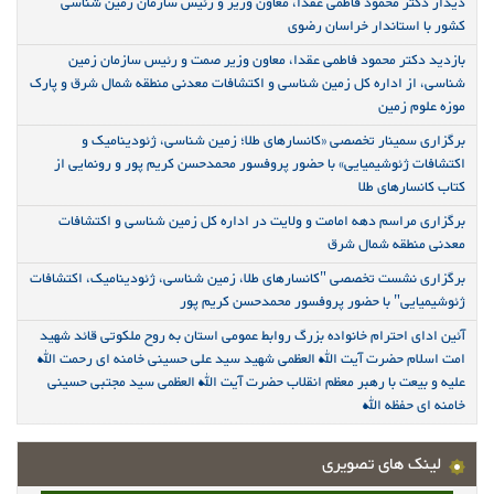
دیدار دکتر محمود فاطمی عقدا، معاون وزیر و رئیس سازمان زمین شناسی
کشور با استاندار خراسان رضوی
بازدید دکتر محمود فاطمی عقدا، معاون وزیر صمت و رئیس سازمان زمین
شناسی، از اداره کل زمین شناسی و اکتشافات معدنی منطقه شمال شرق و پارک
موزه علوم زمین
برگزاری سمینار تخصصی «کانسارهای طلا؛ زمین شناسی، ژئودینامیک و
اکتشافات ژئوشیمیایی» با حضور پروفسور محمدحسن کریم پور و رونمایی از
کتاب کانسارهای طلا
برگزاری مراسم دهه امامت و ولایت در اداره کل زمین شناسی و اکتشافات
معدنی منطقه شمال شرق
برگزاری نشست تخصصی "کانسارهای طلا، زمین شناسی، ژئودینامیک، اکتشافات
ژئوشیمیایی" با حضور پروفسور محمدحسن کریم پور
آئین ادای احترام خانواده بزرگ روابط عمومی استان به روح ملکوتی قائد شهید
امت اسلام حضرت آیت الله العظمی شهید سید علی حسینی خامنه ای رحمت الله
علیه و بیعت با رهبر معظم انقلاب حضرت آیت الله العظمی سید مجتبی حسینی
خامنه ای حفظه الله
لینک های تصویری