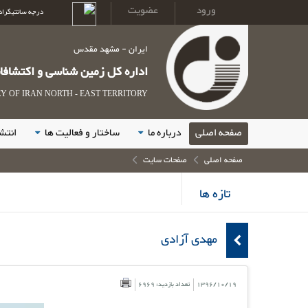
ورود
عضویت
درجه سانتیگراد
ایران - مشهد مقدس
اداره کل زمین شناسی و اکتشاف
 OF IRAN NORTH - EAST TERRITORY
صفحه اصلی
درباره ما
ساختار و فعالیت ها
انتش
صفحه اصلی
صفحات سایت
تازه ها
مهدی آزادی
1396/10/19
تعداد بازدید: 6969