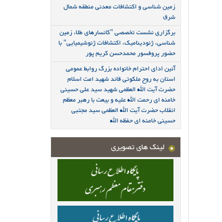
زمین شناسی و اکتشافات معدنی منطقه شمال
شرق
برگزاری نشست تخصصی "کانسارهای طلا، زمین
شناسی، ژئودینامیک، اکتشافات ژئوشیمیایی" با
حضور پروفسور محمدحسن کریم پور
آئین ادای احترام خانواده بزرگ روابط عمومی
استان به روح ملکوتی قائد شهید امت اسلام
حضرت آیت الله العظمی شهید سید علی حسینی
خامنه ای رحمت الله علیه و بیعت با رهبر معظم
انقلاب حضرت آیت الله العظمی سید مجتبی
حسینی خامنه ای حفظه الله
لینک های تصویری