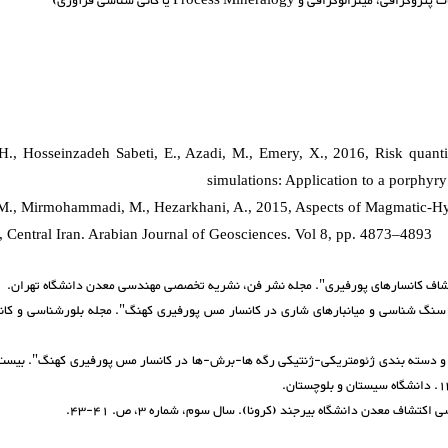
 Process Mineralogy یا کانی شناسی فرآوری)
 H., Hosseinzadeh Sabeti, E., Azadi, M., Emery, X., 2016, Risk quanti
simulations: Application to a porphyr
M., Mirmohammadi, M., Hezarkhani, A., 2015, Aspects of Magmatic-H
, Central Iran. Arabian Journal of Geosciences. Vol 8, pp. 4873–4893
دی، م.ص.، هزارخانی، ا.، 1393، "بررسی های سنگ شناسی و میانبارهای شاری در کانسار مس پورفیری کهنگ". مجله بلورشناسی 
م.ص.، راسخ، پ.، 1392، "مجموعه کانیایی و دسته بندی ژئومتریکی-ژنتیکی رگه ها-برش-ها در کانسار مس پورفیری کهنگ". 