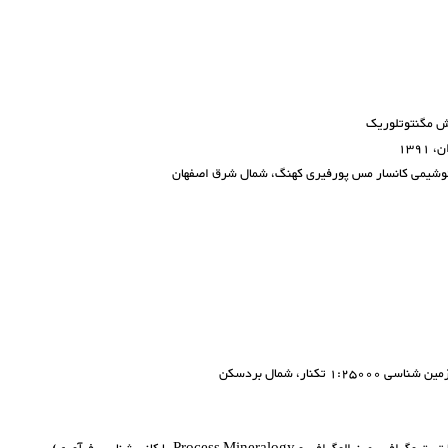
روش مگنتوتلوریک
139
ژئوشیمی کانسار مس پورفیری کهنگ، شمال شرق اصفهان