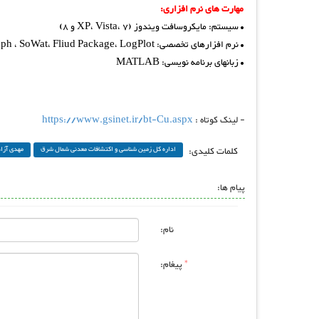
مهارت های نرم افزاری:
• سیستم: مایکروسافت ویندوز (XP، Vista، 7 و 8)
• نرم افزارهای تخصصی: ArcGIS، SPSS، Datamine، Surfer، Igpet، Petrograph ، SoWat، Fliud Package، LogPlot و Microsoft Office
• زبانهای برنامه نویسی: MATLAB
- لینک کوتاه :
https://www.gsinet.ir/bt-Cu.aspx
کلمات کلیدی:
اداره کل زمین شناسی و اکتشافات معدنی شمال شرق
مهدی آزا
پیام ها:
نام:
*
پیغام: