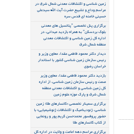
زمین شناسی و اکتشافات معدنی شمال شرق در
مراسم وداع و تشییع حضرت آیت الله سیدعلی
حسینی خامنه ای قدس سره
برگزاری پنل تخصصی "پتانسیل های معدنی
بلوک بردسکن" به همراه بازدید میدانی، در
اداره کل زمین شناسی و اکتشافات معدنی
منطقه شمال شرق
دیدار دکتر محمود فاطمی عقدا، معاون وزیر و
رئیس سازمان زمین شناسی کشور با استاندار
خراسان رضوی
بازدید دکتر محمود فاطمی عقدا، معاون وزیر
صمت و رئیس سازمان زمین شناسی، از اداره
کل زمین شناسی و اکتشافات معدنی منطقه
شمال شرق و پارک موزه علوم زمین
برگزاری سمینار تخصصی «کانسارهای طلا؛ زمین
شناسی، ژئودینامیک و اکتشافات ژئوشیمیایی» با
حضور پروفسور محمدحسن کریم پور و رونمایی
از کتاب کانسارهای طلا
برگزاری مراسم دهه امامت و ولایت در اداره کل