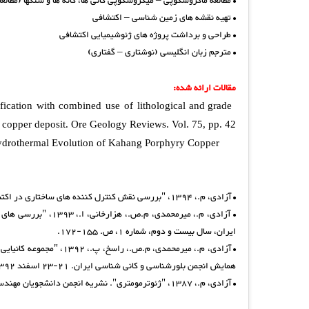
• مطالعه ماکروسکوپی – میکروسکوپی کانی ها، کانه ها و سنگها (مطالعات پتروگرافی، مینرالوگرافی و
• تهیه نقشه های زمین شناسی – اکتشافی
• طراحی و برداشت پروژه های ژئوشیمیایی اکتشافی
• مترجم زبان انگلیسی (نوشتاری – گفتاری)
مقالات ارائه شده:
fication with combined use of lithological and grade
y copper deposit. Ore Geology Reviews. Vol. 75, pp. 42
ydrothermal Evolution of Kahang Porphyry Copper
• آزادی، م.، 1394، "بررسی نقش کنترل کننده های ساختاری در اکتشاف کانسارهای پورفیری". مجله نشر فن، نشریه تخصصی مهندسی معدن دانشگاه تهران.
• آزادی، م.، میرمحم
ایران، سال بیست و دوم، شماره 1، ص. 155-172.
• آزادی، م.، میرمحمدی، 
همایش انجمن بلورشناسی و کانی شناسی ایران. 21-23 اسفند 1392. دانشگاه سیستان و بلوچستان.
• آزادی، م.، 1387، "ژئوترمومتری". نشریه انجمن دانشجویان مهندسی اکتشاف معدن دانشگاه بیرجند (کرونا). سال سوم، شماره 3، ص. 41-43.