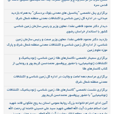
قدس سره
برگزاری پنل تخصصی "پتانسیل های معدنی بلوک بردسکن" به همراه بازدید
میدانی، در اداره کل زمین شناسی و اکتشافات معدنی منطقه شمال شرق
دیدار دکتر محمود فاطمی عقدا، معاون وزیر و رئیس سازمان زمین شناسی
کشور با استاندار خراسان رضوی
بازدید دکتر محمود فاطمی عقدا، معاون وزیر صمت و رئیس سازمان زمین
شناسی، از اداره کل زمین شناسی و اکتشافات معدنی منطقه شمال شرق و پارک
موزه علوم زمین
برگزاری سمینار تخصصی «کانسارهای طلا؛ زمین شناسی، ژئودینامیک و
اکتشافات ژئوشیمیایی» با حضور پروفسور محمدحسن کریم پور و رونمایی از
کتاب کانسارهای طلا
برگزاری مراسم دهه امامت و ولایت در اداره کل زمین شناسی و اکتشافات
معدنی منطقه شمال شرق
برگزاری نشست تخصصی "کانسارهای طلا، زمین شناسی، ژئودینامیک، اکتشافات
ژئوشیمیایی" با حضور پروفسور محمدحسن کریم پور
آئین ادای احترام خانواده بزرگ روابط عمومی استان به روح ملکوتی قائد شهید
امت اسلام حضرت آیت الله العظمی شهید سید علی حسینی خامنه ای رحمت الله
علیه و بیعت با رهبر معظم انقلاب حضرت آیت الله العظمی سید مجتبی حسینی