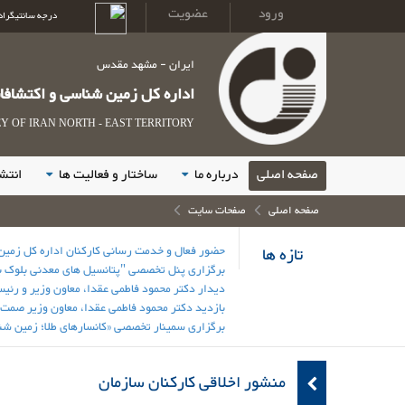
ورود
عضویت
درجه سانتیگراد
ایران - مشهد مقدس
اداره کل زمین شناسی و اکتشاف
 OF IRAN NORTH - EAST TERRITORY
صفحه اصلی
درباره ما
ساختار و فعالیت ها
انتش
صفحه اصلی
صفحات سایت
تازه ها
حضور فعال و خدمت رسانی کارکنان اداره کل زمی
برگزاری پنل تخصصی "پتانسیل های معدنی بلوک ب
دیدار دکتر محمود فاطمی عقدا، معاون وزیر و رئ
بازدید دکتر محمود فاطمی عقدا، معاون وزیر صمت
برگزاری سمینار تخصصی «کانسارهای طلا؛ زمین شنا
منشور اخلاقی کارکنان سازمان