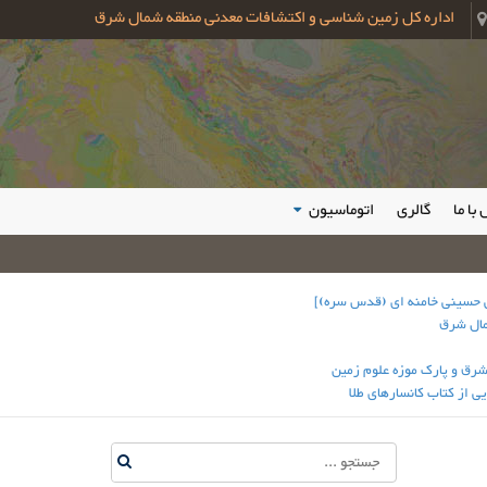
اداره کل زمین شناسی و اکتشافات معدنی منطقه شمال شرق
با ما
گالری
اتوماسیون
ی حسینی خامنه ای (قدس سره)]
مال شرق
شرق و پارک موزه علوم زمین
 از کتاب کانسارهای طلا