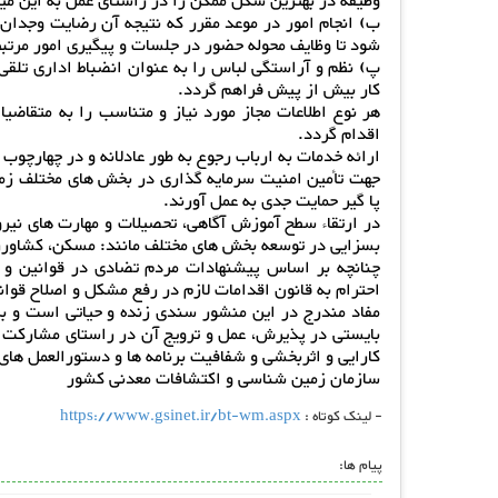
وظیفه در بهترین شکل ممکن را در راستای عمل به این می
ب) انجام امور در موعد مقرر که نتیجه آن رضایت وجدان 
شود تا وظایف محوله حضور در جلسات و پیگیری امور مرتبط
پ) نظم و آراستگی لباس را به عنوان انضباط اداری تلقی
کار بیش از پیش فراهم گردد.
هر نوع اطلاعات مجاز مورد نیاز و متناسب را به متقاضی
اقدام گردد.
ارائه خدمات به ارباب رجوع به طور عادلانه و در چهارچوب
جهت تأمین امنیت سرمایه گذاری در بخش های مختلف ز
پا گیر حمایت جدی به عمل آورند.
در ارتقاء سطح آموزش آگاهی، تحصیلات و مهارت های نیر
بسزایی در توسعه بخش های مختلف مانند: مسکن، کشاورز
چنانچه بر اساس پیشنهادات مردم تضادی در قوانین و
احترام به قانون اقدامات لازم در رفع مشکل و اصلاح قوان
مفاد مندرج در این منشور سندی زنده و حیاتی است و برا
بایستی در پذیرش، عمل و ترویج آن در راستای مشارکت و 
کارایی و اثربخشی و شفافیت برنامه ها و دستورالعمل های 
سازمان زمین شناسی و اکتشافات معدنی کشور
- لینک کوتاه :
https://www.gsinet.ir/bt-wm.aspx
پیام ها: