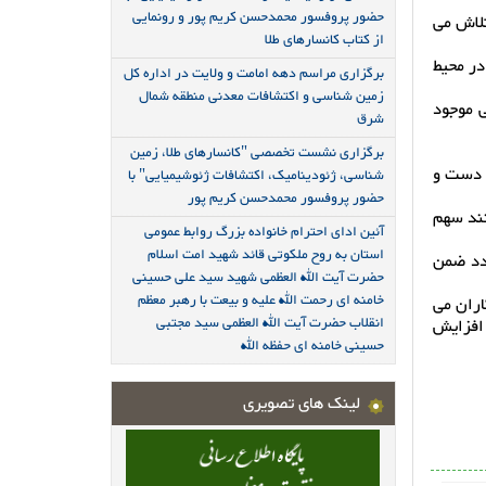
حضور پروفسور محمدحسن کریم پور و رونمایی
تلاش می
از کتاب کانسارهای طلا
در محیط
برگزاری مراسم دهه امامت و ولایت در اداره کل
زمین شناسی و اکتشافات معدنی منطقه شمال
ی موجود
شرق
برگزاری نشست تخصصی "کانسارهای طلا، زمین
 دست و
شناسی، ژئودینامیک، اکتشافات ژئوشیمیایی" با
حضور پروفسور محمدحسن کریم پور
نند سهم
آئین ادای احترام خانواده بزرگ روابط عمومی
استان به روح ملکوتی قائد شهید امت اسلام
دد ضمن
حضرت آیت الله العظمی شهید سید علی حسینی
خامنه ای رحمت الله علیه و بیعت با رهبر معظم
اران می
انقلاب حضرت آیت الله العظمی سید مجتبی
 افزایش
حسینی خامنه ای حفظه الله
لینک های تصویری