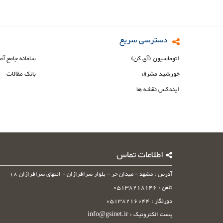
دسترسی سریع
اتوماسیون (آی کن)
سامانه جامع آم
خورشید مشرق
بانک مقالات
ایندکس نقشه ها
اطلاعات تماس
آدرس : مشهد - میدان حر - بلوار سرافرازان - انتهای سرافرازان 18
تلفن : 05138218146
دورنگار : 05138216044
پست الکترونیک : info@gsinet.ir