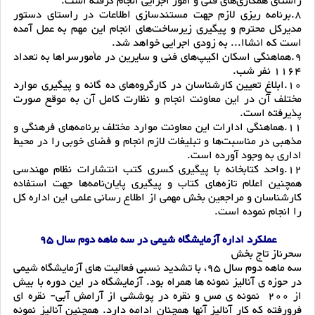
راستای همکاری‌های فنی و امور اجرایی انجام گرفته است.
8.برنامه ریزی لازم جهت مستندسازی اطلاعات در راستای دستور
مدیرکل محترم و پیگیری زیرساخت‌های انجام این مهم به عمل آمده
است که انشاا... به زودی اجرایی خواهد شد.
9.هماهنگی اسکان اکیپ‌های فنی و سایرین در مأمورسراها به تعداد
1164 نفر شب.
10.ابلاغ تعیین کارشناسان در کارگروه‌های ده گانه و پیگیری موارد
مختلف آن در این معاونت انجام و نظارت کامل آن به موقع صورت
پذیرفته است.
11.هماهنگی ادارات این معاونت موارد مختلف برنامه‌های فرهنگی و
مذهبی در مناسبت‌ها و تبلیغات لازم انجام و فضای خوبی را در محیط
اداری به وجود آورده است.
12.واحد کتابخانه با پیگیری کسری کتب انتشارات نظام مهندسی
همچنین اعلام تازه‌های کتاب و پیگیری پایان‌نامه‌ها جهت استفاده
کارشناسان و مراجعین بخش مهمی از اطلاع رسانی علمی این اداره کل
را انجام نموده است.
عملکرد اداره آزمایشگاه شیمی در سه ماهه دوم سال 95
سحرناز تاج بخش
سه ماهه دوم سال 95، با تشدید نسبی فعالیت های آزمایشگاه شیمی
در حوزه ی آنالیز نمونه ها همراه بود. آزمایشگاه در این دوره با بیش
از 200 نمونه ی مس و نقره در پوششی از آرامش آبی- نقره ای
فرورفته که کار آنالیز آنها همچنان ادامه دارد. همچنین آنالیز نمونه