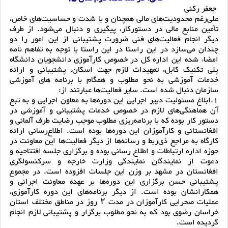
جعفر رکنی
علی‌رغم محدودیت‌های مالی همچنان و با شدت و حساسیت‌های خاص،
تأمین منابع مالی در دستورکار، پیگیری و دنبال می‌شود. از طرف
دیگر انجام فعالیت‌های فنی ضرورت پشتیبانی از این امور را دو
چندان می‌سازد در این راستا در این راستا با توجه به تفاهم نامه
امضاء شده این اداره کل در خصوص کارآموزی دانشجویان دانشگاه
پلی تکنیک کابل، تمهیدات لازم جهت اسکان، پشتیبانی و ارائه
خدمات آموزشی به نحو مطلوب و همگام با برنامه های آموزشی
سازمان دنبال شده است. سایر فعالیت‌ها عبارتند از:
1.ابلاغ مسئولیت دبیر اجرایی این دوره‌ها به معاون اجرایی و به تبع
آن هماهنگی‌های لازم در خصوص خدمات پشتیبانی و آموزشی در
دستور کار بوده که با برنامه‌ریزی مطلوب موجب رضایت طرف آلمانی و
افغانستانی و کارآموزان این دوره‌ها بوده است. اطلاع‌رسانی ارائه
کارگاه به مراجع ذی‌ربط و رسانه‌ها از دیگر فعالیت‌ها این معاونت در
حوزه اداره ارتباطات و اطلاع رسانی بوده و برگزاری جلسه افتتاحیه و
دعوت از نمایندگان نمایندگی وزارت خارجه و سرکنسولگری
افغانستان در مشهد بر وزن این جلسات افزوده است. در مجموع
پشتیبانی حسن برگزاری این دوره‌ها بر عهده معاونت اجرائی و
همکارانشان بوده است. از دیگر برنامه‌های این دوره کارآموزی،
عملیات صحرایی کارآموزان در مدت ۲ روز در مناطق مختلف استان
خراسان رضوی بود که به نحو مطلوب برگزار و پشتیبانی لازم انجام
گردیده است.