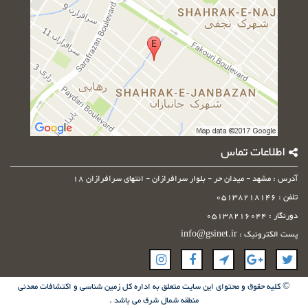
کنید
اطلاعات تماس
آدرس : مشهد - میدان حر - بلوار سرافرازان - انتهای سرافرازان 18
تلفن : 05138218146
دورنگار : 05138216044
پست الکترونیک : info@gsinet.ir
© کلیه حقوق و محتوای این سایت متعلق به اداره کل زمین شناسی و اکتشافات معدنی
منطقه شمال شرق می باشد .