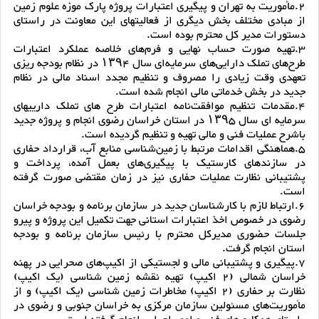
2.مأموریت به تهران و پیگیری اعتبارات پروژه پارک موزه علوم زمین
از مبادی مختلف بخش دیگری از فعالیتهای این معاونت در راستای
دستورات مدیر کل محترم بوده است.
3.تهیه صورت حساب نهایی و فرم‌های خلاصه عملکرد اعتبارات
طرح‌های تملک دارایی‌های سرمایه‌ای سال ۱۳۹۴ در نظام بودجه ریزی
تعهدی وقت زیادی را مصروف و تنظیم مجدد اسناد مالی در نظام
جدید در بخش خدماتی مالی انجام شده است.
4.مقدمات تنظیم موافقت‌نامه اعتبارات طرح های تملک دارییهای
سرمایه ای سال ۱۳۹۵ در استان خراسان رضوی انجام و پروژه جدید
باشرح عملیات فنی و مالی تهیه و تنظیم گردیده است.
5.هماهنگی اقدامات مرتبط با زمین‌شناسی منابع آب، قرارداد حفاری
در سازندهای کارستیک با پیگیری‌های بعمل آمده، پرداخت و
پشتیبانی نظارت عملیات حفاری نیز در زمان مقتضی صورت گرفته
است.
6.ارتباط لازم با کارشناسان جدید در سازمان برنامه و بودجه خراسان
رضوی در خصوص اخذ اعتبارات استانی جهت تکمیل این پروژه و پیرو
جلسات حضوری مدیرکل محترم با رئیس سازمان برنامه و بودجه
استان انجام گرفت.
7.پیگیری و پشتیبانی مالی و لجستیکی از اکیپ‌های صحرایی در پهنه
خراسان شمالی (2 اکیپ) تهیه نقشه زمین شناسی (یک اکیپ)
نظارت بر حفاری (2 اکیپ) مخاطرات زمین شناسی (یک اکیپ) و از
مأموریت‌های مسئولین سازمان مرکزی به خراسان جنوبی و رضوی در