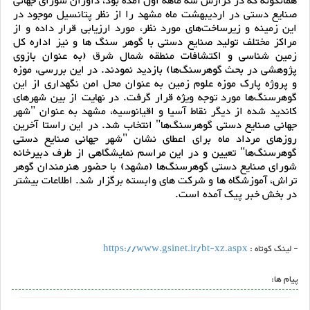
همانگونه که در گزارش سه ماهه اول آمده بود، داوران شورای جهانی
صنایع دستی در اردیبهشت ماه مشهد را از نظر پتانسیل موجود در
این زمینه و زیرساخت‌های مورد نظر، مورد ارزیابی قرار داده و از
مراکز مختلف تولید صنایع دستی با گوهر سنگ ها و نیز اداره کل
زمین شناسی و اکتشافات منطقه شمال شرق (به عنوان بازوی
پژوهشی در بحث گوهرسنگ‌ها) بازدید نمودند. در این بررسی، موزه
و پروژه پارک موزه علوم زمین به عنوان محل امن نگهداری از این
گوهرسنگ‌ها مورد توجه ویژه قرار گرفت. در نهایت از بین شهرهای
کاندید شده از دیگر نقاط آسیا و اقیانوسیه، مشهد به عنوان "شهر
جهانی صنایع دستی گوهرسنگ‌ها" انتخاب شد. در این راستا آخرین
روزهای مرداد ماه برای اعطای نشان "شهر جهانی صنایع دستی
گوهرسنگ‌ها" تعیین و در این مراسم نمایشگاهی از طرف دبیرخانه
شورای صنایع دستی گوهرسنگ‌ها (مشهد) با حضور هنرمندان گوهر
تراش، آموزشگاه ها و شرکت های وابسته برگزار شد. اطلاعات بیشتر
در بخش خبر پیک آمده است.
- لینک کوتاه :
https://www.gsinet.ir/bt-xz.aspx
پیام ها: