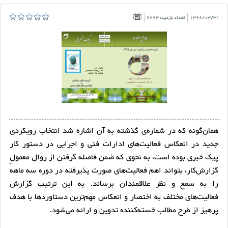
1396/03/31
تعداد بازدید: 6263
همان‌گونه که در شماره‌ی گذشته به آن اشاره شد انتخاب رویکردی
جدید در انعکاس فعالیت‌های ادارات فنی و اجرایی در دستور کار
پیک خبری بوده است، به نحوی که ضمن فاصله گرفتن از روال معمولِ
گزارش‌کار، بتواند اهم فعالیت‌های صورت پذیرفته در دوره سه ماهه
را به سمع و نظر علاقمندان برساند. به این ترتیب گزارش
فعالیت‌های مختلف به اختصار و انعکاس مهم‌ترین دستاوردها با هدف
پرهیز از طرح مطالب خسته‌کننده تدوین و ارائه می‌شود.