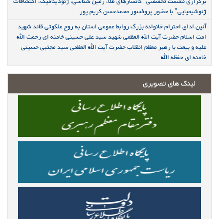
برگزاری نشست تخصصی "کانسارهای طلا، زمین شناسی، ژئودینامیک، اکتشافات
ژئوشیمیایی" با حضور پروفسور محمدحسن کریم پور
آئین ادای احترام خانواده بزرگ روابط عمومی استان به روح ملکوتی قائد شهید
امت اسلام حضرت آیت الله العظمی شهید سید علی حسینی خامنه ای رحمت الله
علیه و بیعت با رهبر معظم انقلاب حضرت آیت الله العظمی سید مجتبی حسینی
خامنه ای حفظه الله
لینک های تصویری