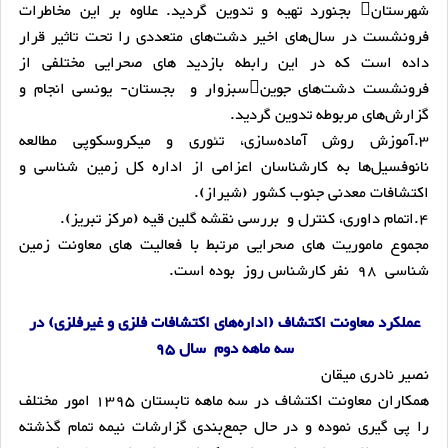
شهرستان بجنورد تهیه و تدوین گردید. علاوه بر این مخاطرات
فرونشست در سال‌های اخیر دشت‌های متعددی را تحت تاثیر قرار
داده است که در این رابطه بازدید های صحرایی مختلفی از
فرونشست دشت‌های جوینسبزوار و بجستان- یونسی انجام و
گزارش‌های مربوطه تدوین گردید.
3.آموزش روش آماده‌سازی، تئوری و میکروسکوپی مطالعه
نانوفسیل‌ها به کارشناسان اعزامی از اداره کل زمین شناسی و
اکتشافات معدنی جنوب کشور (شیراز).
4.اتمام داوری، کنترل و بررسی نقشه گلین قیه (مرکز تبریز).
مجموع ماموریت های صحرایی مرتبط با فعالیت های معاونت زمین
شناسی 98 نفر کارشناس روز بوده است.
عملکرد معاونت اکتشاف (اداره‌های اکتشافات فلزی و غیرفلزی) در
سه ماهه دوم سال 95
نصیر نادری میقان
همکاران معاونت اکتشاف در سه ماهه تابستان 1395 امور مختلف
را پی گیری نموده و در حال جمع‌بندی گزارشات نیمه تمام گذشته