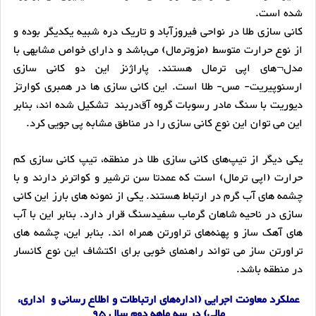
شده است.
کانی سازی طلا در نواحی فیروزآباد و تاریک دره شبیه یکدیگر بوده و
از نوع حرارت متوسط (مزوترمال) می‌باشد و دارای خواص مشابهی با
مدل¬های اپی ترمال هستند. پاراژنز این دو کانی سازی
ارسنوپیریت- مس- طلا است. این کانی سازی ها در همبری کوارتز
دیوریت با سنگ مادر رسوبات گروه آق‌دربند تشکیل شده اند، بنابر
این می توان این نوع کانی سازی را در مناطق مشابه پی جویی کرد.
یکی دیگر از تیپ‌های کانی سازی طلا در منطقه، تیپ کانی سازی کم
حرارت (اپی ترمال) است که عمدتا سن ترشیر و کواترنر دارند و با
چشمه های آب گرم در ارتباط هستند. یکی از نمونه های بارز این کانی
سازی در ناحیه شاهان گرماب سفیدسنگ قرار دارد. بنابر این با آب
های آهک ساز و پهنه‌های تراورتن همراه اند. بنابر این، چشمه های
تراورتن ساز می تواند راهنمای خوبی برای اکتشاف این نوع کانسار
در منطقه باشد.
عملکرد معاونت اجرایی (اداره‌های ارتباطات و اطلاع رسانی و اداری،
مالی) در سه ماهه دوم سال 95