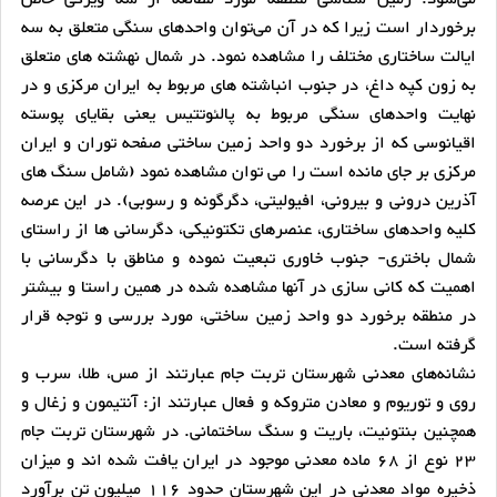
برخوردار است زیرا که در آن می‌توان واحدهای سنگی متعلق به سه
ایالت ساختاری مختلف را مشاهده نمود. در شمال نهشته های متعلق
به زون کپه داغ، در جنوب انباشته های مربوط به ایران مرکزی و در
نهایت واحدهای سنگی مربوط به پالئوتتیس یعنی بقایای پوسته
اقیانوسی که از برخورد دو واحد زمین ساختی صفحه توران و ایران
مرکزی بر جای مانده است را می توان مشاهده نمود (شامل سنگ های
آذرین درونی و بیرونی، افیولیتی، دگرگونه و رسوبی). در این عرصه
کلیه واحدهای ساختاری، عنصرهای تکتونیکی، دگرسانی ها از راستای
شمال باختری- جنوب خاوری تبعیت نموده و مناطق با دگرسانی با
اهمیت که کانی سازی در آنها مشاهده شده در همین راستا و بیشتر
در منطقه برخورد دو واحد زمین ساختی، مورد بررسی و توجه قرار
گرفته است.
نشانه‌های معدنی شهرستان تربت جام عبارتند از مس، طلا، سرب و
روی و توریوم و معادن متروکه و فعال عبارتند از: آنتیمون و زغال و
همچنین بنتونیت، باریت و سنگ ساختمانی. در شهرستان تربت جام
23 نوع از 68 ماده معدنی موجود در ایران یافت شده اند و میزان
ذخیره مواد معدنی در این شهرستان حدود 116 میلیون تن برآورد