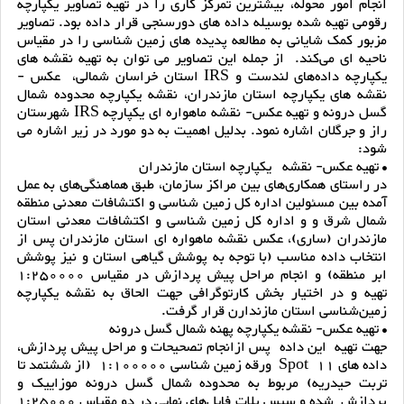
انجام امور محوله، بیشترین تمرکز کاری را در تهیه تصاویر یکپارچه
رقومی تهیه شده بوسیله داده های دورسنجی قرار داده بود. تصاویر
مزبور کمک شایانی به مطالعه پدیده های زمین شناسی را در مقیاس
ناحیه ای می‌کند. از جمله این تصاویر می توان به تهیه نقشه های
یکپارچه داده‌های لندست و IRS استان خراسان شمالی، عکس -
نقشه های یکپارچه استان مازندران، نقشه یکپارچه محدوده شمال
گسل درونه و تهیه عکس- نقشه ماهواره ای یکپارچه IRS شهرستان
راز و جرگلان اشاره نمود. بدلیل اهمیت به دو مورد در زیر اشاره می
شود:
• تهیه عکس- نقشه یکپارچه استان مازندران
در راستای همکاری‌های بین مراکز سازمان، طبق هماهنگی‌های به عمل
آمده بین مسئولین اداره کل زمین شناسی و اکتشافات معدنی منطقه
شمال شرق و و اداره کل زمین شناسی و اکتشافات معدنی استان
مازندران (ساری)، عکس نقشه ماهواره ای استان مازندران پس از
انتخاب داده مناسب (با توجه به پوشش گیاهی استان و نیز پوشش
ابر منطقه) و انجام مراحل پیش پردازش در مقیاس 1:250000
تهیه و در اختیار بخش کارتوگرافی جهت الحاق به نقشه یکپارچه
زمین‌شناسی استان مازندارن قرار گرفت.
• تهیه عکس- نقشه یکپارچه پهنه شمال گسل درونه
جهت تهیه این داده پس ازانجام تصحیحات و مراحل پیش پردازش،
داده های Spot 11 ورقه زمین شناسی 1:100000 (از ششتمد تا
تربت حیدریه) مربوط به محدوده شمال گسل درونه موزاییک و
پردازش شده و سپس پلات فایل‌های نهایی در دو مقیاس 1:25000