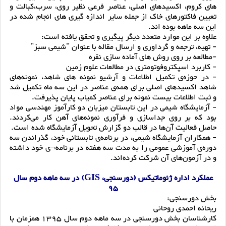
های کروم، اکسیدهای اصلی، عناصر فرعی نظیر روی، ‌سرب،‌کبالت و
تعیین فاکتورهای خاک از جمله سایر اندازه گیری های انجام شده در
این سه ماهه بوده اند.
علاوه بر این موارد متعدد دیگر پیگیری و تحقق یافته است:
- تهیه، ترجمه و گرداوری و ارسال مقاله با عنوان "شیمی سبز"
-مطالعه بر روی روش های آماده سازی نقره
- کاربرد اسپکتروفوتومتری در مطالعات علوم زمین
- در حوزه‌ی تکمیل اطلاعات و آرشیو نمونه های شاهد، نمونه‌های
شاهد اکسیدهای اصلی برای همه‌ی عناصر در این سه ماه تکمیل شد
و ثبت اطلاعات بیست نمونه برای عناصر کمیاب پایان پذیرفت.
- آزمایشگاه شیمی در این تابستان میزبان دو کارآموز مهندسی مواد
بود که بر روی جداسازی و فرآوری نمونه‌های آهن کار می‌کردند.
حاصل فعالیت آن‌ها در قالب دو گزارش تحویل آزمایشگاه شده است.
- همکاران آزمایشگاه شیمی، در برنامه‌ی تابستانی خود، گذراندن سه
دوره‌ی آموزشی عمومی را به مدت سه هفته در برنامه¬ی خود داشته
و در آزمون‌های آن شرکت کرده‌اند.
عملکرد اداره ژئوماتیکس (دورسنجی، GIS) در سه ماهه دوم سال
95
بخش دورسنجی:
ریحانه احمدی روحانی
کارشناسان بخش دورسنجی در سه ماهه دوم سال 1395 همزمان با