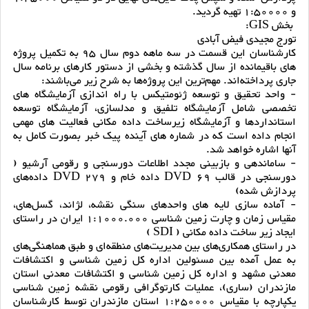
و 1:50000 تهیه گردید.
بخش GIS:
تورج مجیدی فیض آبادی
کارشناسان این قسمت در سه ماهه دوم سال ٩٥ به تکمیل پروژه
های باقیمانده از سال گذشته و بخشی از دستور کارهای برنامه سال
جاری پرداخته‌اند. مهم‌ترین این پروژه‌ها به شرح زیر می‌باشند:
- واحد تحقیق و توسعه ژئومتیکس با راه اندازی آزمایشگاه های
تخصصی شامل آزمایشگاه تلفیق و مدلسازی، آزمایشگاه توسعه
استانداردها و آزمایشگاه زیرساخت داده مکانی فعالیت های مهمی
انجام داده است که در شماره های آینده پیک خبر بصورت کامل به
آنها اشاره خواهد شد.
- ساماندهی و بازبینی مجدد اطلاعات دورسنجی و رقومی آرشیو (
دورسنجی در قالب 69 DVD داده خام و 279 DVD داده‌های
پردازش شده)
- آماده سازی لایه های واحدهای سنگی نقشه، لژاند، گسل‌های،
مقیاس زمان و چارت زمین شناسی 1:1000.000 ایران در راستای
ایجاد زیر ساخت داده مکانی ( SDI )
در راستای همکاری‌های بین مدیریت‌های منطقه‌ای و طبق هماهنگی‌های
به عمل آمده بین مسئولین اداره کل زمین شناسی و اکتشافات
معدنی مشهد و اداره کل زمین شناسی و اکتشافات معدنی استان
مازندران (ساری)، عملیات کارتوگرافی رقومی نقشه زمین شناسی
یکپارچه با مقیاس 1:250000 استان مازندران توسط کارشناسان