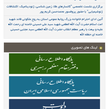
برگزاری نشست تخصصی "کانسارهای طلا، زمین شناسی، ژئودینامیک، اکتشافات
ژئوشیمیایی" با حضور پروفسور محمدحسن کریم پور
آئین ادای احترام خانواده بزرگ روابط عمومی استان به روح ملکوتی قائد شهید
امت اسلام حضرت آیت الله العظمی شهید سید علی حسینی خامنه ای رحمت الله
علیه و بیعت با رهبر معظم انقلاب حضرت آیت الله العظمی سید مجتبی حسینی
خامنه ای حفظه الله
لینک های تصویری