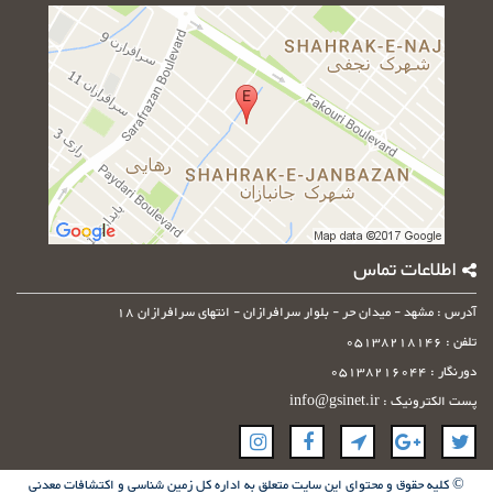
وارد
کنید
اطلاعات تماس
آدرس : مشهد - میدان حر - بلوار سرافرازان - انتهای سرافرازان 18
تلفن : 05138218146
دورنگار : 05138216044
پست الکترونیک : info@gsinet.ir
© کلیه حقوق و محتوای این سایت متعلق به اداره کل زمین شناسی و اکتشافات معدنی