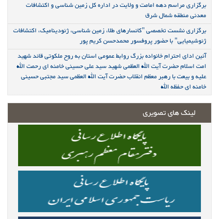
برگزاری مراسم دهه امامت و ولایت در اداره کل زمین شناسی و اکتشافات
معدنی منطقه شمال شرق
برگزاری نشست تخصصی "کانسارهای طلا، زمین شناسی، ژئودینامیک، اکتشافات
ژئوشیمیایی" با حضور پروفسور محمدحسن کریم پور
آئین ادای احترام خانواده بزرگ روابط عمومی استان به روح ملکوتی قائد شهید
امت اسلام حضرت آیت الله العظمی شهید سید علی حسینی خامنه ای رحمت الله
علیه و بیعت با رهبر معظم انقلاب حضرت آیت الله العظمی سید مجتبی حسینی
خامنه ای حفظه الله
لینک های تصویری