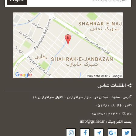
عضویت
خود
را
وارد
کنید
اطلاعات تماس
آدرس : مشهد - میدان حر - بلوار سرافرازان - انتهای سرافرازان 18
تلفن : 05138218146
دورنگار : 05138216044
پست الکترونیک : info@gsinet.ir