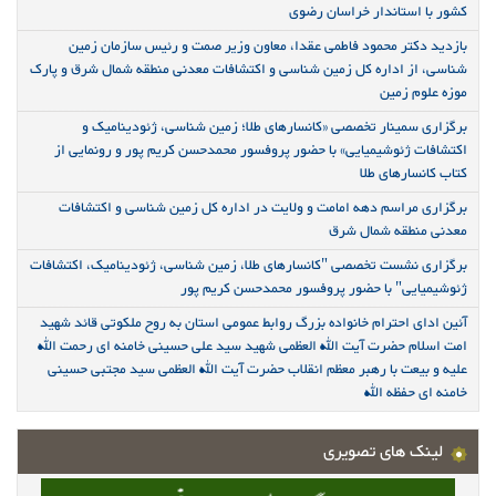
کشور با استاندار خراسان رضوی
بازدید دکتر محمود فاطمی عقدا، معاون وزیر صمت و رئیس سازمان زمین
شناسی، از اداره کل زمین شناسی و اکتشافات معدنی منطقه شمال شرق و پارک
موزه علوم زمین
برگزاری سمینار تخصصی «کانسارهای طلا؛ زمین شناسی، ژئودینامیک و
اکتشافات ژئوشیمیایی» با حضور پروفسور محمدحسن کریم پور و رونمایی از
کتاب کانسارهای طلا
برگزاری مراسم دهه امامت و ولایت در اداره کل زمین شناسی و اکتشافات
معدنی منطقه شمال شرق
برگزاری نشست تخصصی "کانسارهای طلا، زمین شناسی، ژئودینامیک، اکتشافات
ژئوشیمیایی" با حضور پروفسور محمدحسن کریم پور
آئین ادای احترام خانواده بزرگ روابط عمومی استان به روح ملکوتی قائد شهید
امت اسلام حضرت آیت الله العظمی شهید سید علی حسینی خامنه ای رحمت الله
علیه و بیعت با رهبر معظم انقلاب حضرت آیت الله العظمی سید مجتبی حسینی
خامنه ای حفظه الله
لینک های تصویری