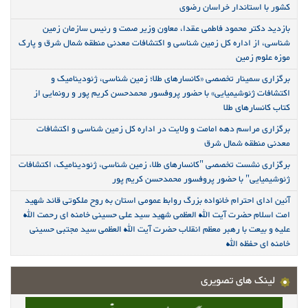
کشور با استاندار خراسان رضوی
بازدید دکتر محمود فاطمی عقدا، معاون وزیر صمت و رئیس سازمان زمین
شناسی، از اداره کل زمین شناسی و اکتشافات معدنی منطقه شمال شرق و پارک
موزه علوم زمین
برگزاری سمینار تخصصی «کانسارهای طلا؛ زمین شناسی، ژئودینامیک و
اکتشافات ژئوشیمیایی» با حضور پروفسور محمدحسن کریم پور و رونمایی از
کتاب کانسارهای طلا
برگزاری مراسم دهه امامت و ولایت در اداره کل زمین شناسی و اکتشافات
معدنی منطقه شمال شرق
برگزاری نشست تخصصی "کانسارهای طلا، زمین شناسی، ژئودینامیک، اکتشافات
ژئوشیمیایی" با حضور پروفسور محمدحسن کریم پور
آئین ادای احترام خانواده بزرگ روابط عمومی استان به روح ملکوتی قائد شهید
امت اسلام حضرت آیت الله العظمی شهید سید علی حسینی خامنه ای رحمت الله
علیه و بیعت با رهبر معظم انقلاب حضرت آیت الله العظمی سید مجتبی حسینی
خامنه ای حفظه الله
لینک های تصویری