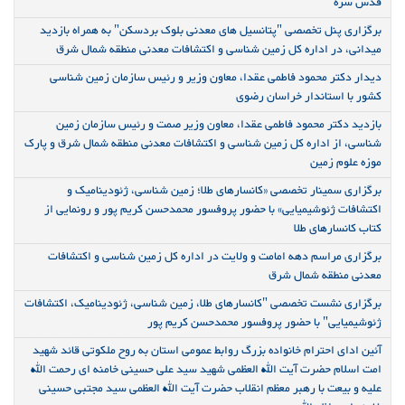
قدس سره
برگزاری پنل تخصصی "پتانسیل های معدنی بلوک بردسکن" به همراه بازدید
میدانی، در اداره کل زمین شناسی و اکتشافات معدنی منطقه شمال شرق
دیدار دکتر محمود فاطمی عقدا، معاون وزیر و رئیس سازمان زمین شناسی
کشور با استاندار خراسان رضوی
بازدید دکتر محمود فاطمی عقدا، معاون وزیر صمت و رئیس سازمان زمین
شناسی، از اداره کل زمین شناسی و اکتشافات معدنی منطقه شمال شرق و پارک
موزه علوم زمین
برگزاری سمینار تخصصی «کانسارهای طلا؛ زمین شناسی، ژئودینامیک و
اکتشافات ژئوشیمیایی» با حضور پروفسور محمدحسن کریم پور و رونمایی از
کتاب کانسارهای طلا
برگزاری مراسم دهه امامت و ولایت در اداره کل زمین شناسی و اکتشافات
معدنی منطقه شمال شرق
برگزاری نشست تخصصی "کانسارهای طلا، زمین شناسی، ژئودینامیک، اکتشافات
ژئوشیمیایی" با حضور پروفسور محمدحسن کریم پور
آئین ادای احترام خانواده بزرگ روابط عمومی استان به روح ملکوتی قائد شهید
امت اسلام حضرت آیت الله العظمی شهید سید علی حسینی خامنه ای رحمت الله
علیه و بیعت با رهبر معظم انقلاب حضرت آیت الله العظمی سید مجتبی حسینی