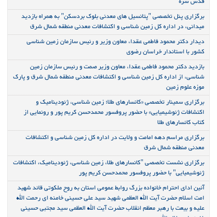
قدس سره
برگزاری پنل تخصصی "پتانسیل های معدنی بلوک بردسکن" به همراه بازدید
میدانی، در اداره کل زمین شناسی و اکتشافات معدنی منطقه شمال شرق
دیدار دکتر محمود فاطمی عقدا، معاون وزیر و رئیس سازمان زمین شناسی
کشور با استاندار خراسان رضوی
بازدید دکتر محمود فاطمی عقدا، معاون وزیر صمت و رئیس سازمان زمین
شناسی، از اداره کل زمین شناسی و اکتشافات معدنی منطقه شمال شرق و پارک
موزه علوم زمین
برگزاری سمینار تخصصی «کانسارهای طلا؛ زمین شناسی، ژئودینامیک و
اکتشافات ژئوشیمیایی» با حضور پروفسور محمدحسن کریم پور و رونمایی از
کتاب کانسارهای طلا
برگزاری مراسم دهه امامت و ولایت در اداره کل زمین شناسی و اکتشافات
معدنی منطقه شمال شرق
برگزاری نشست تخصصی "کانسارهای طلا، زمین شناسی، ژئودینامیک، اکتشافات
ژئوشیمیایی" با حضور پروفسور محمدحسن کریم پور
آئین ادای احترام خانواده بزرگ روابط عمومی استان به روح ملکوتی قائد شهید
امت اسلام حضرت آیت الله العظمی شهید سید علی حسینی خامنه ای رحمت الله
علیه و بیعت با رهبر معظم انقلاب حضرت آیت الله العظمی سید مجتبی حسینی