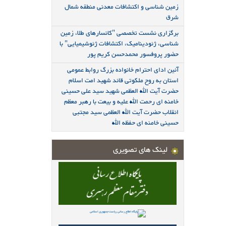
زمین شناسی و اکتشافات معدنی منطقه شمال
شرق
برگزاری نشست تخصصی "کانسارهای طلا، زمین
شناسی، ژئودینامیک، اکتشافات ژئوشیمیایی" با
حضور پروفسور محمدحسن کریم پور
آئین ادای احترام خانواده بزرگ روابط عمومی
استان به روح ملکوتی قائد شهید امت اسلام
حضرت آیت الله العظمی شهید سید علی حسینی
خامنه ای رحمت الله علیه و بیعت با رهبر معظم
انقلاب حضرت آیت الله العظمی سید مجتبی
حسینی خامنه ای حفظه الله
لینک های تصویری