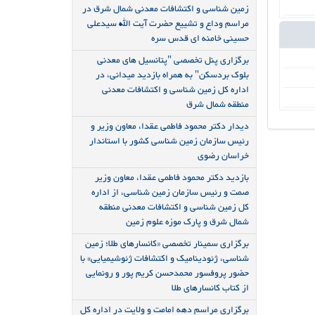
زمین شناسی و اکتشافات معدنی شمال شرق در
مراسم وداع و تشییع حضرت آیت الله سیدعلی
حسینی خامنه ای قدس سره
برگزاری پنل تخصصی "پتانسیل های معدنی
بلوک بردسکن" به همراه بازدید میدانی، در
اداره کل زمین شناسی و اکتشافات معدنی
منطقه شمال شرق
دیدار دکتر محمود فاطمی عقدا، معاون وزیر و
رئیس سازمان زمین شناسی کشور با استاندار
خراسان رضوی
بازدید دکتر محمود فاطمی عقدا، معاون وزیر
صمت و رئیس سازمان زمین شناسی، از اداره
کل زمین شناسی و اکتشافات معدنی منطقه
شمال شرق و پارک موزه علوم زمین
برگزاری سمینار تخصصی «کانسارهای طلا؛ زمین
شناسی، ژئودینامیک و اکتشافات ژئوشیمیایی» با
حضور پروفسور محمدحسن کریم پور و رونمایی
از کتاب کانسارهای طلا
برگزاری مراسم دهه امامت و ولایت در اداره کل