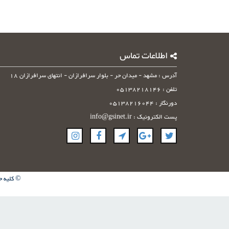
اطلاعات تماس
آدرس : مشهد - میدان حر - بلوار سرافرازان - انتهای سرافرازان 18
تلفن : 05138218146
دورنگار : 05138216044
پست الکترونیک : info@gsinet.ir
© کلیه ح