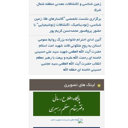
زمین شناسی و اکتشافات معدنی منطقه شمال
شرق
برگزاری نشست تخصصی "کانسارهای طلا، زمین
شناسی، ژئودینامیک، اکتشافات ژئوشیمیایی" با
حضور پروفسور محمدحسن کریم پور
آئین ادای احترام خانواده بزرگ روابط عمومی
استان به روح ملکوتی قائد شهید امت اسلام
حضرت آیت الله العظمی شهید سید علی حسینی
خامنه ای رحمت الله علیه و بیعت با رهبر معظم
انقلاب حضرت آیت الله العظمی سید مجتبی
حسینی خامنه ای حفظه الله
لینک های تصویری