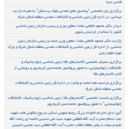
قدس سره
برگزاری پنل تخصصی "پتانسیل های معدنی بلوک بردسکن" به همراه بازدید
میدانی، در اداره کل زمین شناسی و اکتشافات معدنی منطقه شمال شرق
دیدار دکتر محمود فاطمی عقدا، معاون وزیر و رئیس سازمان زمین شناسی
کشور با استاندار خراسان رضوی
بازدید دکتر محمود فاطمی عقدا، معاون وزیر صمت و رئیس سازمان زمین
شناسی، از اداره کل زمین شناسی و اکتشافات معدنی منطقه شمال شرق و پارک
موزه علوم زمین
برگزاری سمینار تخصصی «کانسارهای طلا؛ زمین شناسی، ژئودینامیک و
اکتشافات ژئوشیمیایی» با حضور پروفسور محمدحسن کریم پور و رونمایی از
کتاب کانسارهای طلا
برگزاری مراسم دهه امامت و ولایت در اداره کل زمین شناسی و اکتشافات
معدنی منطقه شمال شرق
برگزاری نشست تخصصی "کانسارهای طلا، زمین شناسی، ژئودینامیک، اکتشافات
ژئوشیمیایی" با حضور پروفسور محمدحسن کریم پور
آئین ادای احترام خانواده بزرگ روابط عمومی استان به روح ملکوتی قائد شهید
امت اسلام حضرت آیت الله العظمی شهید سید علی حسینی خامنه ای رحمت الله
علیه و بیعت با رهبر معظم انقلاب حضرت آیت الله العظمی سید مجتبی حسینی