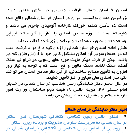
استان خراسان شمالی ظرفیت مناسبی در بخش معدن دارد.
بزرگترین معدن بوکسیت ایران در استان خراسان شمالی واقع شده
است که تأمین کننده خوراک کارخانه آلومینای جاجرم می باشد و
شایسته است تا حوزه معادن استان با آغاز به کار ستاد اجرایی
توسعه معدن بصورت هدفمند و برنامه ریزی شده فعالیت نماید.
بخش اعظم استان خراسان شمالی را زون کپه داغ در برگرفته است
که در محیط رسوبی آن امکان تشکیل کانی های با ارزش فلزی کم می
باشد، لیکن از طرف دیگر مزیت حوزه های رسوبی در فراوانی سنگ
آهک، سنگ لاشه، سنگ مالون و گچ است که با توجه به نیاز روز
افزون به تأمین مصالح ساختمانی، از این نظر معادن استان می توانند
حتی نیاز استان های مجاور را نیز تأمین نمایند.
در حال حاضر دفتر نمایندگی زمین شناسی خراسان شمالی در خیابان
امام خمینی 24، کوچه اطلس 8، طبقه دوم ساختمان وزارت امور
خارجه مستقر و مشغول خدمت رسانی می باشد.
اخبار دفتر نمایندگی خراسان شمالی
هدای اطلس زمین شناسی اکتشافی شهرستان های استان
ا
خراسان شمالی به سرپرست سازمان مدیریت و برنامه ریزی استان
رونمایی از اطلس زمین شناسی و اکتشافی خراسان شمالی در