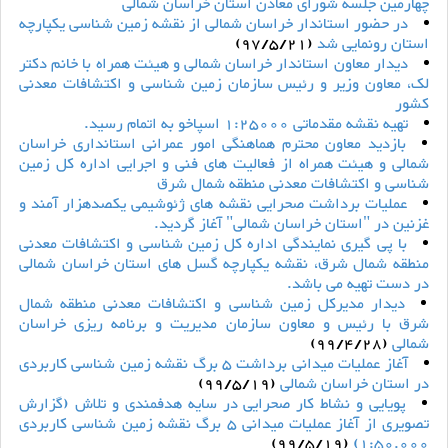
چهارمین جلسه شورای معادن استان خراسان شمالی
در حضور استاندار خراسان شمالی از نقشه زمین شناسی یکپارچه
استان رونمایی شد
(97/5/21)
دیدار معاون استاندار خراسان شمالی و هیئت همراه با خانم دکتر
لک، معاون وزیر و رئیس سازمان زمین شناسی و اکتشافات معدنی
کشور
تهیه نقشه مقدماتی 1:25000 اسپاخو به اتمام رسید.
بازدید معاون محترم هماهنگی امور عمرانی استانداری خراسان
شمالی و هیئت همراه از فعالیت های فنی و اجرایی اداره کل زمین
شناسی و اکتشافات معدنی منطقه شمال شرق
عملیات برداشت صحرایی نقشه های ژئوشیمی یکصدهزار آمند و
غزنین در "استان خراسان شمالی" آغاز گردید.
با پی گیری نمایندگی اداره کل زمین شناسی و اکتشافات معدنی
منطقه شمال شرق، نقشه یکپارچه گسل های استان خراسان شمالی
در دست تهیه می باشد.
دیدار مدیرکل زمین شناسی و اکتشافات معدنی منطقه شمال
شرق با رئیس و معاون سازمان مدیریت و برنامه ریزی خراسان
شمالی
(99/4/28)
آغاز عملیات میدانی برداشت 5 برگ نقشه زمین شناسی کاربردی
در استان خراسان شمالی
(99/5/19)
پویایی و نشاط کار صحرایی در سایه هدفمندی و تلاش (گزارش
تصویری از آغاز عملیات میدانی 5 برگ نقشه زمین شناسی کاربردی
(99/5/19)
1:50.000)