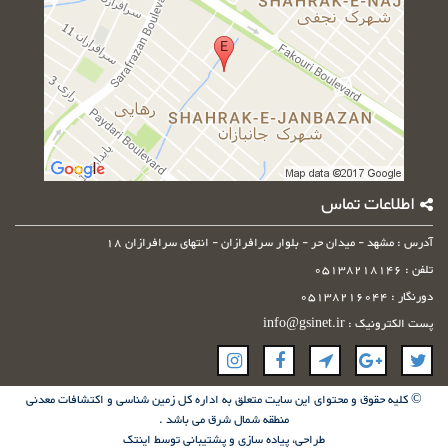
اطلاعات تماس
آدرس : مشهد - میدان حر - بلوار سرافرازان - انتهای سرافرازان 18
تلفن : 05138218146
دورنگار : 05138216044
پست الکترونیک : info@gsinet.ir
© کلیه حقوق و محتوای این سایت متعلق به اداره کل زمین شناسی و اکتشافات معدنی
منطقه شمال شرق می باشد .
طراحی، پیاده سازی و پشتیبانی توسط
اینتک