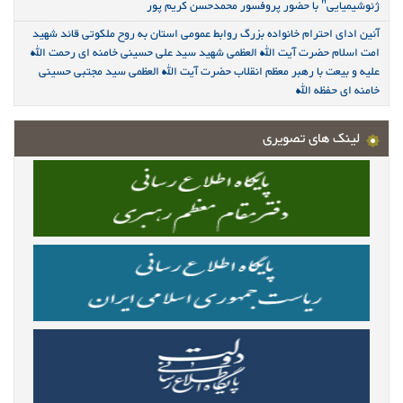
ژئوشیمیایی" با حضور پروفسور محمدحسن کریم پور
آئین ادای احترام خانواده بزرگ روابط عمومی استان به روح ملکوتی قائد شهید
امت اسلام حضرت آیت الله العظمی شهید سید علی حسینی خامنه ای رحمت الله
علیه و بیعت با رهبر معظم انقلاب حضرت آیت الله العظمی سید مجتبی حسینی
خامنه ای حفظه الله
لینک های تصویری