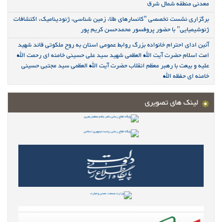
معدنی منطقه شمال شرق
برگزاری نشست تخصصی "کانسارهای طلا، زمین شناسی، ژئودینامیک، اکتشافات
ژئوشیمیایی" با حضور پروفسور محمدحسن کریم پور
آئین ادای احترام خانواده بزرگ روابط عمومی استان به روح ملکوتی قائد شهید
امت اسلام حضرت آیت الله العظمی شهید سید علی حسینی خامنه ای رحمت الله
علیه و بیعت با رهبر معظم انقلاب حضرت آیت الله العظمی سید مجتبی حسینی
خامنه ای حفظه الله
لینک های تصویری