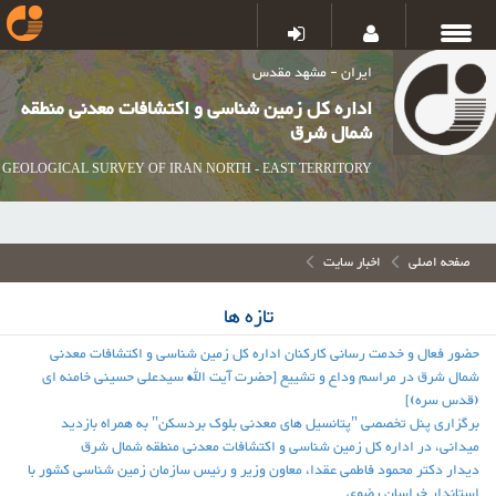
ایران - مشهد مقدس
اداره کل زمین شناسی و اکتشافات معدنی منطقه
شمال شرق
GEOLOGICAL SURVEY OF IRAN NORTH - EAST TERRITORY
صفحه اصلی
اخبار سایت
تازه ها
حضور فعال و خدمت رسانی کارکنان اداره کل زمین شناسی و اکتشافات معدنی
شمال شرق در مراسم وداع و تشییع [حضرت آیت الله سیدعلی حسینی خامنه ای
(قدس سره)]
برگزاری پنل تخصصی "پتانسیل های معدنی بلوک بردسکن" به همراه بازدید
میدانی، در اداره کل زمین شناسی و اکتشافات معدنی منطقه شمال شرق
دیدار دکتر محمود فاطمی عقدا، معاون وزیر و رئیس سازمان زمین شناسی کشور با
استاندار خراسان رضوی