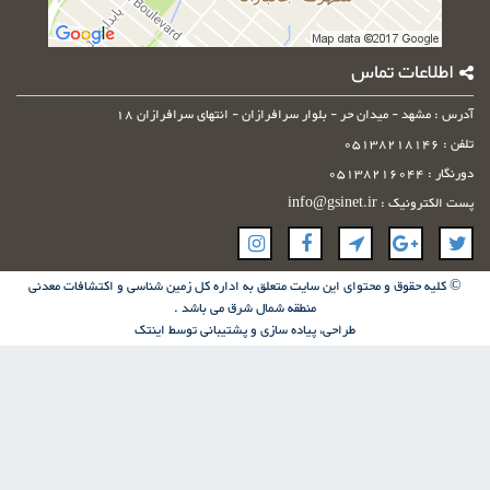
اطلاعات تماس
آدرس : مشهد - میدان حر - بلوار سرافرازان - انتهای سرافرازان 18
تلفن : 05138218146
دورنگار : 05138216044
پست الکترونیک : info@gsinet.ir
© کلیه حقوق و محتوای این سایت متعلق به اداره کل زمین شناسی و اکتشافات معدنی
منطقه شمال شرق می باشد .
طراحی، پیاده سازی و پشتیبانی توسط
اینتک