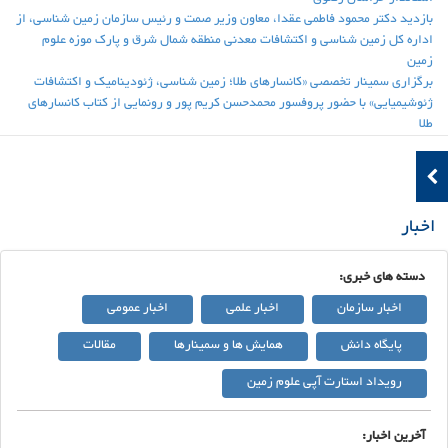
بازدید دکتر محمود فاطمی عقدا، معاون وزیر صمت و رئیس سازمان زمین شناسی، از
اداره کل زمین شناسی و اکتشافات معدنی منطقه شمال شرق و پارک موزه علوم
زمین
برگزاری سمینار تخصصی «کانسارهای طلا؛ زمین شناسی، ژئودینامیک و اکتشافات
ژئوشیمیایی» با حضور پروفسور محمدحسن کریم پور و رونمایی از کتاب کانسارهای
طلا
اخبار
دسته های خبری:
اخبار سازمان
اخبار علمی
اخبار عمومی
پایگاه دانش
همایش ها و سمینارها
مقالات
رویداد استارت آپی علوم زمین
آخرین اخبار: