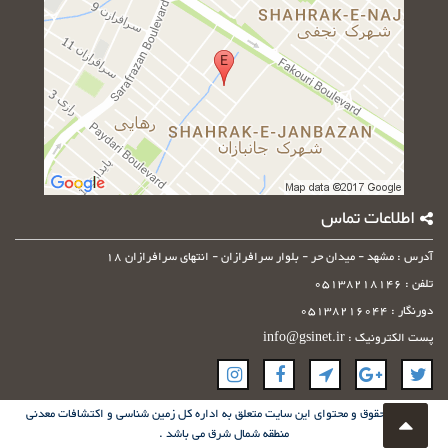
کنید
اطلاعات تماس
آدرس : مشهد - میدان حر - بلوار سرافرازان - انتهای سرافرازان 18
تلفن : 05138218146
دورنگار : 05138216044
پست الکترونیک : info@gsinet.ir
© کلیه حقوق و محتوای این سایت متعلق به اداره کل زمین شناسی و اکتشافات معدنی
منطقه شمال شرق می باشد .