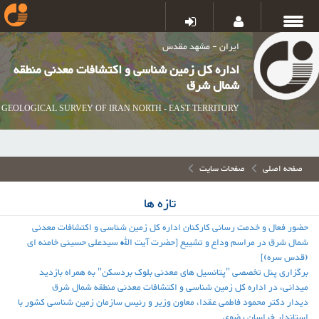
ایران - مشهد مقدس
اداره کل زمین شناسی و اکتشافات معدنی منطقه
شمال شرق
GEOLOGICAL SURVEY OF IRAN NORTH - EAST TERRITORY
صفحه اصلی
صفحات سایت
تازه ها
حضور فعال و خدمت رسانی کارکنان اداره کل زمین شناسی و اکتشافات معدنی
شمال شرق در مراسم وداع و تشییع [حضرت آیت الله سیدعلی حسینی خامنه ای
(قدس سره)]
برگزاری پنل تخصصی "پتانسیل های معدنی بلوک بردسکن" به همراه بازدید
میدانی، در اداره کل زمین شناسی و اکتشافات معدنی منطقه شمال شرق
دیدار دکتر محمود فاطمی عقدا، معاون وزیر و رئیس سازمان زمین شناسی کشور با
استاندار خراسان رضوی