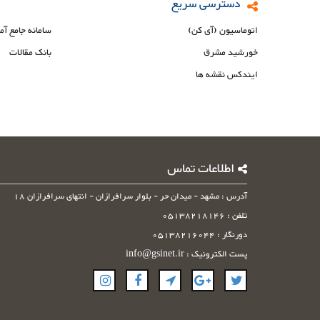
دسترسی سریع
اتوماسیون (آی کن)
سامانه جامع آم
خورشید مشرق
بانک مقالات
ایندکس نقشه ها
اطلاعات تماس
آدرس : مشهد - میدان حر - بلوار سرافرازان - انتهای سرافرازان 18
تلفن : 05138218146
دورنگار : 05138216044
پست الکترونیک : info@gsinet.ir