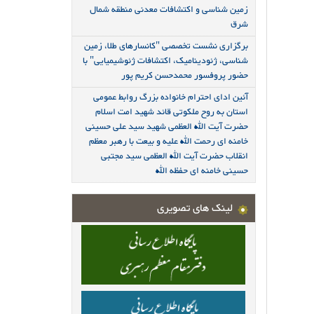
زمین شناسی و اکتشافات معدنی منطقه شمال
شرق
برگزاری نشست تخصصی "کانسارهای طلا، زمین
شناسی، ژئودینامیک، اکتشافات ژئوشیمیایی" با
حضور پروفسور محمدحسن کریم پور
آئین ادای احترام خانواده بزرگ روابط عمومی
استان به روح ملکوتی قائد شهید امت اسلام
حضرت آیت الله العظمی شهید سید علی حسینی
خامنه ای رحمت الله علیه و بیعت با رهبر معظم
انقلاب حضرت آیت الله العظمی سید مجتبی
حسینی خامنه ای حفظه الله
لینک های تصویری