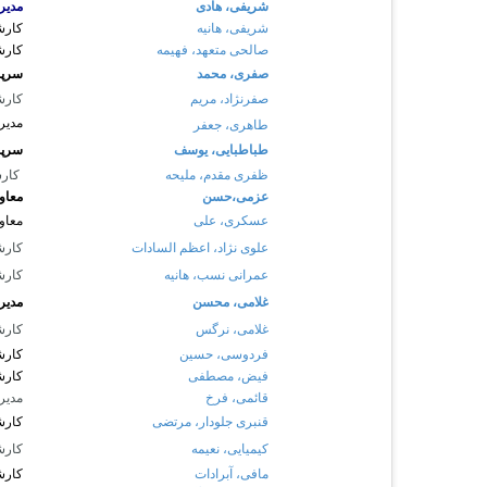
شریفی، هادی
مدیر
شریفی، هانیه
کارش
صالحی متعهد، فهیمه
کارش
صفری، محمد
سرپر
صفرنژاد، مریم
کار
مدیر
طاهری، جعفر
طباطبایی، یوسف
سرپر
ظفری مقدم، ملیحه
کار
عزمی،حسن
معاو
عسکری، علی
معاو
علوی نژاد، اعظم السادات
کارشن
عمرانی نسب، هانیه
کارش
غلامی، محسن
مدیر
غلامی، نرگس
کارش
فردوسی، حسین
کارش
فیض، مصطفی
کارش
قائمی، فرخ
مدیر
قنبری جلودار، مرتضی
کارش
کیمیایی، نعیمه
کارش
مافی، آبرادات
کارش