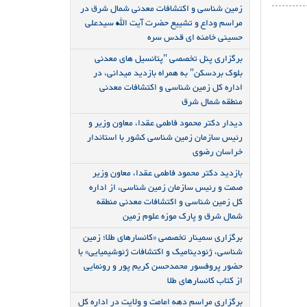
زمین شناسی و اکتشافات معدنی شمال شرق در
مراسم وداع و تشییع حضرت آیت الله سیدعلی
حسینی خامنه ای قدس سره
برگزاری پنل تخصصی "پتانسیل های معدنی
بلوک بردسکن" به همراه بازدید میدانی، در
اداره کل زمین شناسی و اکتشافات معدنی
منطقه شمال شرق
دیدار دکتر محمود فاطمی عقدا، معاون وزیر و
رئیس سازمان زمین شناسی کشور با استاندار
خراسان رضوی
بازدید دکتر محمود فاطمی عقدا، معاون وزیر
صمت و رئیس سازمان زمین شناسی، از اداره
کل زمین شناسی و اکتشافات معدنی منطقه
شمال شرق و پارک موزه علوم زمین
برگزاری سمینار تخصصی «کانسارهای طلا؛ زمین
شناسی، ژئودینامیک و اکتشافات ژئوشیمیایی» با
حضور پروفسور محمدحسن کریم پور و رونمایی
از کتاب کانسارهای طلا
برگزاری مراسم دهه امامت و ولایت در اداره کل