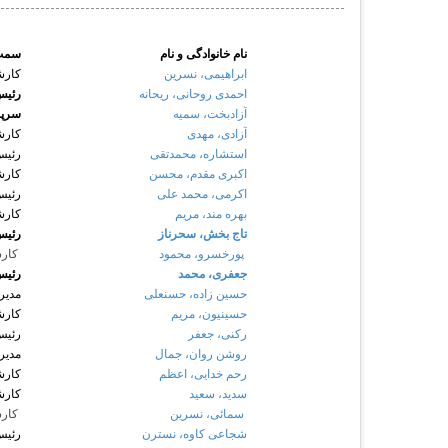
نام خانوادگی و نام
سمت
ابراهیمی، نسرین
کارش
احمدی روحانی، ریحانه
رئیس
آزادبخت، سمیه
سرپر
آزادی، مهدی
کارش
استشاره، محمدتقی
رئیس
اکبری مقدم، محسن
کارش
اکرمی، محمد علی
رئیس
بهره مند، مریم
کارش
تاج بخش، سحرناز
رئیس
پورخسرو، محمود
کارش
جعفری، محمد
رئیس
حسین زاده، حسنعلی
مدیر 
حسینیون، مریم
کارش
رکنی، جعفر
رئیس
روشن روان، جمال
مدیر
رحم خدایی، اعظم
کارش
سدید، سعید
کارش
سمائی، نسرین
کارش
شجاعی کاوه، نسترن
رئیس