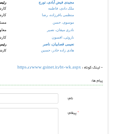
مجیدی فیض آبادی، تورج
رئیس
ملک دادی، فاطمه
کارش
منظمی باقرزاده، رضا
کارش
موسوی، حسن
مسئول IT و فن آ
نادری میقان، نصیر
معاو
ناروئی، افسون
کارش
نعیمی قصابیان، ناصر
رئیس 
هادی زاده خادر، حسین
کارش
- لینک کوتاه :
https://www.gsinet.ir/bt-wk.aspx
پیام ها:
نام:
*
پیغام: