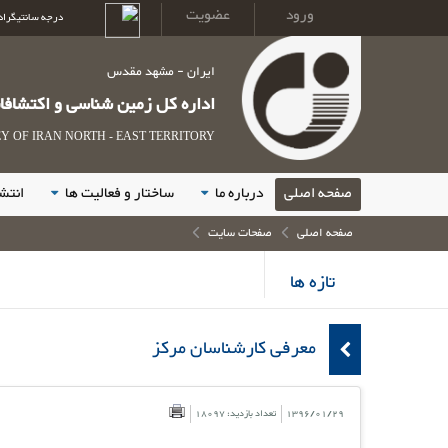
ورود
عضویت
درجه سانتیگراد
ایران - مشهد مقدس
اداره کل زمین شناسی و اکتشاف
 OF IRAN NORTH - EAST TERRITORY
صفحه اصلی
درباره ما
ساختار و فعالیت ها
انتش
صفحه اصلی
صفحات سایت
تازه ها
معرفی کارشناسان مرکز
1396/01/29
تعداد بازدید: 18097