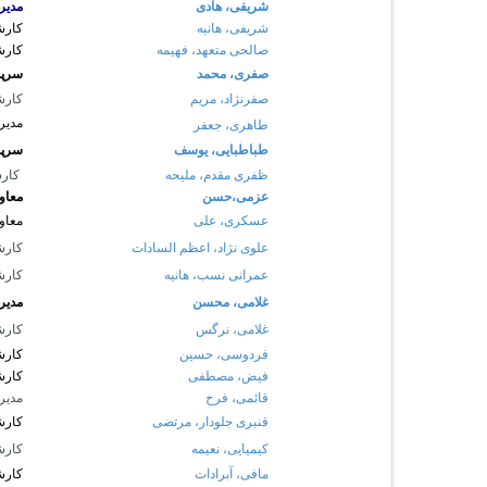
شریفی، هادی
مدیر
شریفی، هانیه
کارش
صالحی متعهد، فهیمه
کارش
صفری، محمد
سرپر
صفرنژاد، مریم
کار
مدیر
طاهری، جعفر
طباطبایی، یوسف
سرپر
ظفری مقدم، ملیحه
کار
عزمی،حسن
معاو
عسکری، علی
معاو
علوی نژاد، اعظم السادات
کارشن
عمرانی نسب، هانیه
کارش
غلامی، محسن
مدیر
غلامی، نرگس
کارش
فردوسی، حسین
کارش
فیض، مصطفی
کارش
قائمی، فرخ
مدیر
قنبری جلودار، مرتضی
کارش
کیمیایی، نعیمه
کارش
مافی، آبرادات
کارش