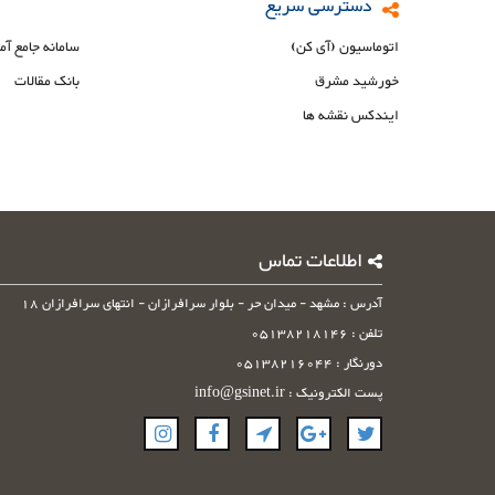
دسترسی سریع
اتوماسیون (آی کن)
سامانه جامع آم
خورشید مشرق
بانک مقالات
ایندکس نقشه ها
اطلاعات تماس
آدرس : مشهد - میدان حر - بلوار سرافرازان - انتهای سرافرازان 18
تلفن : 05138218146
دورنگار : 05138216044
پست الکترونیک : info@gsinet.ir