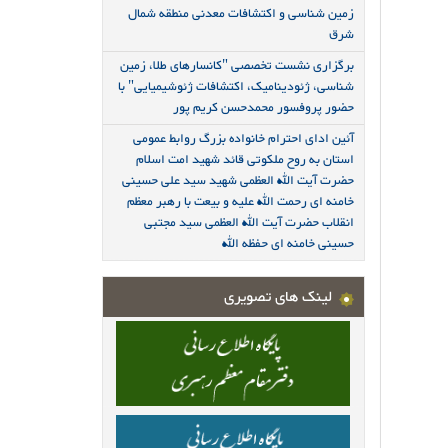
زمین شناسی و اکتشافات معدنی منطقه شمال
شرق
برگزاری نشست تخصصی "کانسارهای طلا، زمین
شناسی، ژئودینامیک، اکتشافات ژئوشیمیایی" با
حضور پروفسور محمدحسن کریم پور
آئین ادای احترام خانواده بزرگ روابط عمومی
استان به روح ملکوتی قائد شهید امت اسلام
حضرت آیت الله العظمی شهید سید علی حسینی
خامنه ای رحمت الله علیه و بیعت با رهبر معظم
انقلاب حضرت آیت الله العظمی سید مجتبی
حسینی خامنه ای حفظه الله
لینک های تصویری