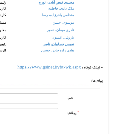
مجیدی فیض آبادی، تورج
رئیس
ملک دادی، فاطمه
کارش
منظمی باقرزاده، رضا
کارش
موسوی، حسن
مسئول IT و فن آ
نادری میقان، نصیر
معاو
ناروئی، افسون
کارش
نعیمی قصابیان، ناصر
رئیس 
هادی زاده خادر، حسین
کارش
- لینک کوتاه :
https://www.gsinet.ir/bt-wk.aspx
پیام ها:
نام:
*
پیغام: