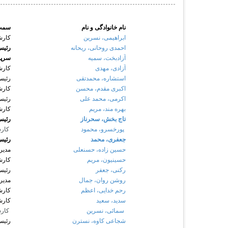
نام خانوادگی و نام
سمت
ابراهیمی، نسرین
کارش
احمدی روحانی، ریحانه
رئیس
آزادبخت، سمیه
سرپر
آزادی، مهدی
کارش
استشاره، محمدتقی
رئیس
اکبری مقدم، محسن
کارش
اکرمی، محمد علی
رئیس
بهره مند، مریم
کارش
تاج بخش، سحرناز
رئیس
پورخسرو، محمود
کارش
جعفری، محمد
رئیس
حسین زاده، حسنعلی
مدیر 
حسینیون، مریم
کارش
رکنی، جعفر
رئیس
روشن روان، جمال
مدیر
رحم خدایی، اعظم
کارش
سدید، سعید
کارش
سمائی، نسرین
کارش
شجاعی کاوه، نسترن
رئیس