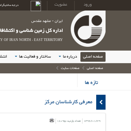
ورود
عضویت
درجه سانتیگراد
ایران - مشهد مقدس
اداره کل زمین شناسی و اکتشاف
 OF IRAN NORTH - EAST TERRITORY
صفحه اصلی
درباره ما
ساختار و فعالیت ها
انتش
صفحه اصلی
صفحات سایت
تازه ها
معرفی کارشناسان مرکز
1396/01/29
تعداد بازدید: 18095