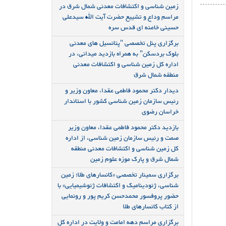
زمین شناسی و اکتشافات معدنی شمال شرق در
مراسم وداع و تشییع حضرت آیت الله سیدعلی
حسینی خامنه ای قدس سره
برگزاری پنل تخصصی "پتانسیل های معدنی
بلوک بردسکن" به همراه بازدید میدانی، در
اداره کل زمین شناسی و اکتشافات معدنی
منطقه شمال شرق
دیدار دکتر محمود فاطمی عقدا، معاون وزیر و
رئیس سازمان زمین شناسی کشور با استاندار
خراسان رضوی
بازدید دکتر محمود فاطمی عقدا، معاون وزیر
صمت و رئیس سازمان زمین شناسی، از اداره
کل زمین شناسی و اکتشافات معدنی منطقه
شمال شرق و پارک موزه علوم زمین
برگزاری سمینار تخصصی «کانسارهای طلا؛ زمین
شناسی، ژئودینامیک و اکتشافات ژئوشیمیایی» با
حضور پروفسور محمدحسن کریم پور و رونمایی
از کتاب کانسارهای طلا
برگزاری مراسم دهه امامت و ولایت در اداره کل